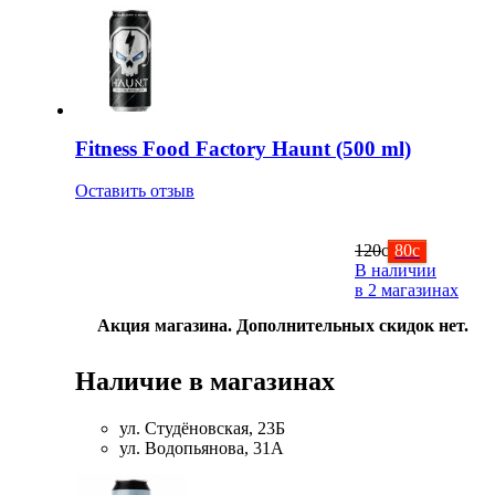
НАЗАД
Trace Minerals
Мужское здоровье
USN
НАЗАД
Vitauct
Fitness Food Factory Haunt (500 ml)
Бустеры тестостерона
WTF LABZ
Оставить отзыв
ЗМА
Свой Путь
120
c
80
c
Антиоксиданты
В наличии
в 2 магазинах
Борьба со стрессом
Акция магазина. Дополнительных скидок нет.
НАЗАД
Наличие в магазинах
5-HTP
ул. Студёновская, 23Б
ул. Водопьянова, 31А
Адаптогены и Ноотропы