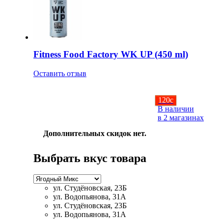
Магний + В6
Волосы и кожа
Fitness Food Factory WK UP (450 ml)
Здоровая печень
Оставить отзыв
Здоровье костей
120
c
Зрение
В наличии
в 2 магазинах
Иммунитет
Дополнительных скидок нет.
Коэнзим Q10
Выбрать вкус товара
Лецитин
ул. Студёновская, 23Б
Пищеварение
ул. Водопьянова, 31А
ул. Студёновская, 23Б
ул. Водопьянова, 31А
Сердце и Сосуды