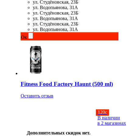
ул. Студёновская, 23Б
ул. Водопьянова, 31А
ул. Студёновская, 23Б
Щитовидная железа
ул. Водопьянова, 31А
ул. Студёновская, 23Б
Омега жиры
ул. Водопьянова, 31А
Ок
Суставы и связки
Коллаген
Протеин
Fitness Food Factory Haunt (500 ml)
НАЗАД
Оставить отзыв
Сывороточный протеин
120
c
Казеин
В наличии
в 2 магазинах
Многокомпонентный и яичный протеин
Дополнительных скидок нет.