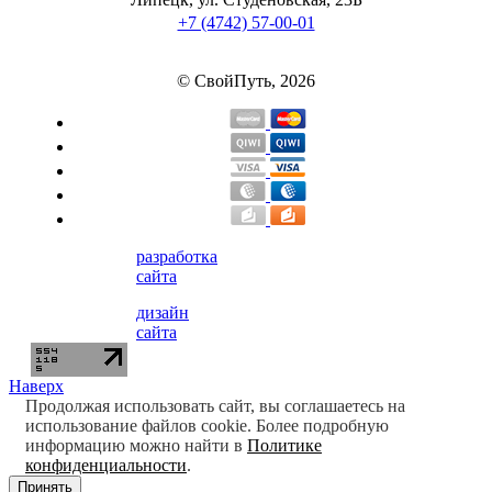
Изотоники
+7 (4742) 57-00-01
Аргинин
© СвойПуть, 2026
Бета-аланин
Комплексы аминокислот
Энергетики
разработка
сайта
Таурин
дизайн
Цитруллин
сайта
Глютамин
Наверх
Продолжая использовать сайт, вы соглашаетесь на
использование файлов cookie. Более подробную
Гейнеры
информацию можно найти в
Политике
конфиденциальности
.
Принять
Аксессуары