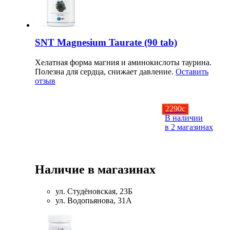
Растительный протеин
Снижение веса
SNT Magnesium Taurate (90 tab)
НАЗАД
Хелатная форма магния и аминокислоты таурина.
Полезна для сердца, снижает давление.
Оставить
отзыв
Жиросжигатели
2290
c
Карнитин
В наличии
в 2 магазинах
Пиколинат хрома
Батончики и напитки
Наличие в магазинах
НАЗАД
ул. Студёновская, 23Б
ул. Водопьянова, 31А
Напитки
Протеиновые батончики