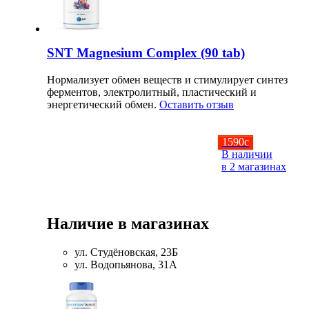
Магний + В6
Волосы и кожа
SNT Magnesium Complex (90 tab)
Нормализует обмен веществ и стимулирует синтез
Здоровая печень
ферментов, электролитный, пластический и
энергетический обмен.
Оставить отзыв
Здоровье костей
1590
c
Зрение
В наличии
в 2 магазинах
Иммунитет
Коэнзим Q10
Наличие в магазинах
Лецитин
ул. Студёновская, 23Б
ул. Водопьянова, 31А
Пищеварение
Сердце и Сосуды