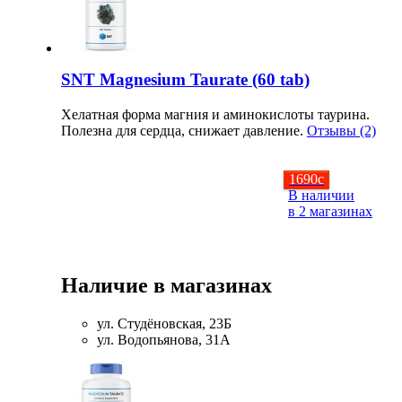
Щитовидная железа
SNT Magnesium Taurate (60 tab)
Омега жиры
Хелатная форма магния и аминокислоты таурина.
Суставы и связки
Полезна для сердца, снижает давление.
Отзывы (2)
Коллаген
1690
c
В наличии
в 2 магазинах
Протеин
НАЗАД
Наличие в магазинах
Сывороточный протеин
ул. Студёновская, 23Б
ул. Водопьянова, 31А
Казеин
Многокомпонентный и яичный протеин