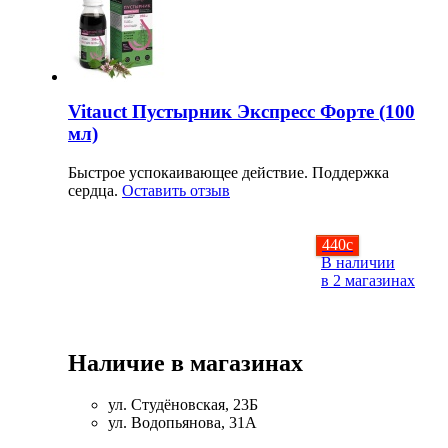
Изотоники
Аргинин
Vitauct Пустырник Экспресс Форте (100
Бета-аланин
мл)
Комплексы аминокислот
Быстрое успокаивающее действие. Поддержка
сердца.
Оставить отзыв
Энергетики
440
c
Таурин
В наличии
в 2 магазинах
Цитруллин
Глютамин
Наличие в магазинах
Гейнеры
ул. Студёновская, 23Б
ул. Водопьянова, 31А
Аксессуары