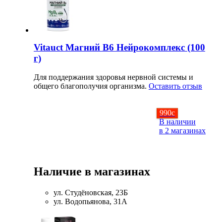
Протеиновые печенья
Vitauct Магний В6 Нейрокомплекс (100
Для тренировки
г)
НАЗАД
Для поддержания здоровья нервной системы и
общего благополучия организма.
Оставить отзыв
BCAA
990
c
НАЗАД
В наличии
в 2 магазинах
Порошковые BCAA
BCAA в таблетках и капсулах
Наличие в магазинах
Креатин
ул. Студёновская, 23Б
ул. Водопьянова, 31А
Предтренировочные комплексы