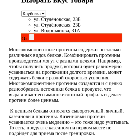
Выбрать вкус товара
Магний + В6
ул. Студёновская, 23Б
Волосы и кожа
ул. Студёновская, 23Б
ул. Водопьянова, 31А
Здоровая печень
Ок
Многокомпонентные протеины содержат несколько
Здоровье костей
различных видов белков. Комбинировать протеины
производители могут с разными целями. Например,
Зрение
чтобы получить продукт, который будет равномерно
усваиваться на протяжении долгого времени, может
содержать белки с разной скоростью усвоения.
Иммунитет
Многокомпонентные протеины создаются и с целью
разнообразить источники белка в продукте, что
выравнивает его аминокислотный профиль и делает
Коэнзим Q10
протеин более ценным.
Лецитин
К ценным белкам относятся сывороточный, яичный,
казеиновый протеины. Казеиновый протеин
усваивается очень медленно – это тоже надо учитывать.
Пищеварение
То есть, продукт с казеином на первом месте не
подойдет для приема после тренировки.
Сердце и Сосуды