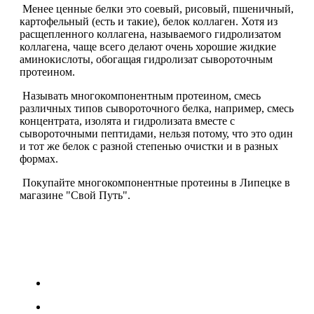
Менее ценные белки это соевый, рисовый, пшеничный,
картофельный (есть и такие), белок коллаген. Хотя из
Щитовидная железа
расщепленного коллагена, называемого гидролизатом
коллагена, чаще всего делают очень хорошие жидкие
аминокислоты, обогащая гидролизат сывороточным
Омега жиры
протеином.
Называть многокомпонентным протеином, смесь
Суставы и связки
различных типов сывороточного белка, например, смесь
концентрата, изолята и гидролизата вместе с
Коллаген
сывороточными пептидами, нельзя потому, что это один
и тот же белок с разной степенью очистки и в разных
формах.
Протеин
Покупайте многокомпонентные протеины в Липецке в
магазине "Свой Путь".
НАЗАД
Сывороточный протеин
Казеин
Многокомпонентный и яичный протеин