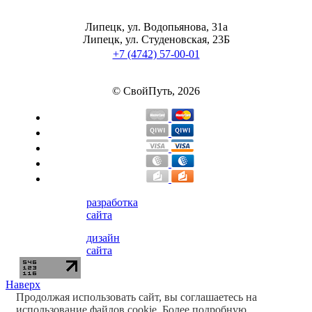
Растительный протеин
Липецк, ул. Водопьянова, 31а
Липецк, ул. Студеновская, 23Б
Снижение веса
+7 (4742) 57-00-01
НАЗАД
© СвойПуть, 2026
Жиросжигатели
Карнитин
Пиколинат хрома
разработка
Батончики и напитки
сайта
дизайн
НАЗАД
сайта
Напитки
Наверх
Продолжая использовать сайт, вы соглашаетесь на
использование файлов cookie. Более подробную
Протеиновые батончики