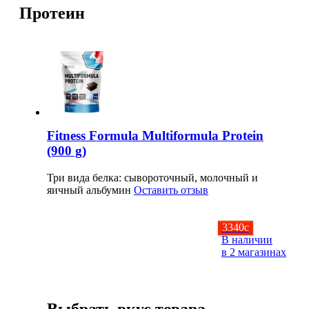
НАЗАД
Trace Minerals
Протеин
Мужское здоровье
USN
НАЗАД
Vitauct
Бустеры тестостерона
WTF LABZ
ЗМА
Fitness Formula Multiformula Protein
Свой Путь
(900 g)
Антиоксиданты
Три вида белка: сывороточный, молочный и
яичный альбумин
Оставить отзыв
Борьба со стрессом
НАЗАД
3340
c
В наличии
в 2 магазинах
5-HTP
Адаптогены и Ноотропы