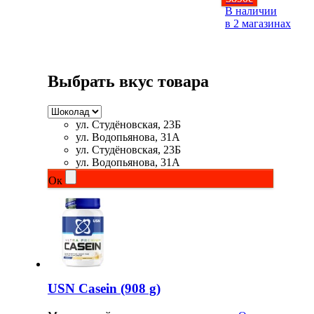
В наличии
Изотоники
в 2 магазинах
Аргинин
Выбрать вкус товара
Бета-аланин
Комплексы аминокислот
ул. Студёновская, 23Б
ул. Водопьянова, 31А
Энергетики
ул. Студёновская, 23Б
ул. Водопьянова, 31А
Таурин
Ок
Цитруллин
Глютамин
Гейнеры
USN Casein (908 g)
Аксессуары