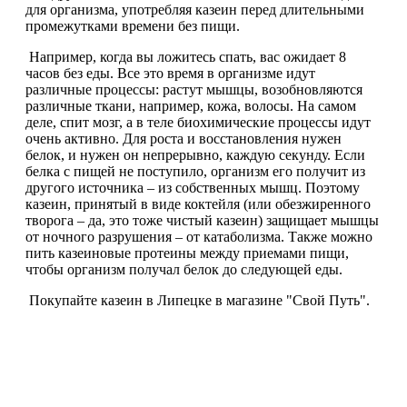
для организма, употребляя казеин перед длительными
Соусы и Топпинги
промежутками времени без пищи.
Например, когда вы ложитесь спать, вас ожидает 8
Распродажа!
часов без еды. Все это время в организме идут
различные процессы: растут мышцы, возобновляются
Распродажа NOW
различные ткани, например, кожа, волосы. На самом
деле, спит мозг, а в теле биохимические процессы идут
очень активно. Для роста и восстановления нужен
белок, и нужен он непрерывно, каждую секунду. Если
белка с пищей не поступило, организм его получит из
другого источника – из собственных мышц. Поэтому
казеин, принятый в виде коктейля (или обезжиренного
творога – да, это тоже чистый казеин) защищает мышцы
от ночного разрушения – от катаболизма. Также можно
пить казеиновые протеины между приемами пищи,
чтобы организм получал белок до следующей еды.
Покупайте казеин в Липецке в магазине "Свой Путь".