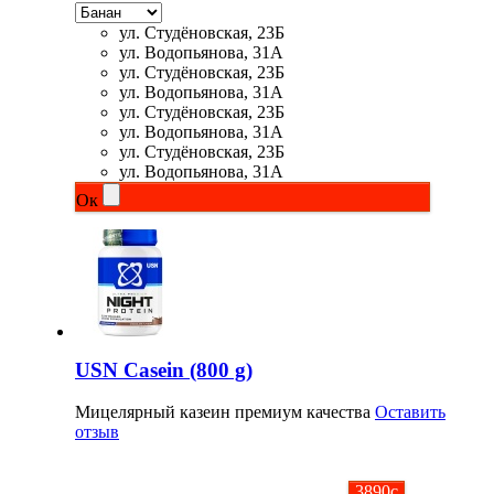
ул. Студёновская, 23Б
ул. Водопьянова, 31А
Протеиновые печенья
ул. Студёновская, 23Б
ул. Водопьянова, 31А
Для тренировки
ул. Студёновская, 23Б
ул. Водопьянова, 31А
ул. Студёновская, 23Б
НАЗАД
ул. Водопьянова, 31А
Ок
BCAA
НАЗАД
Порошковые BCAA
BCAA в таблетках и капсулах
USN Casein (800 g)
Мицелярный казеин премиум качества
Оставить
Креатин
отзыв
Предтренировочные комплексы
3890
c