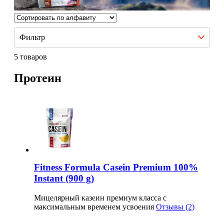
НАЗАД
Trace Minerals
Мужское здоровье
USN
Фильтр
НАЗАД
Vitauct
5 товаров
Бустеры тестостерона
Протеин
WTF LABZ
ЗМА
Свой Путь
Антиоксиданты
Борьба со стрессом
НАЗАД
Fitness Formula Casein Premium 100%
Instant (900 g)
5-HTP
Мицелярный казеин премиум класса с
максимальным временем усвоения
Отзывы (2)
Адаптогены и Ноотропы