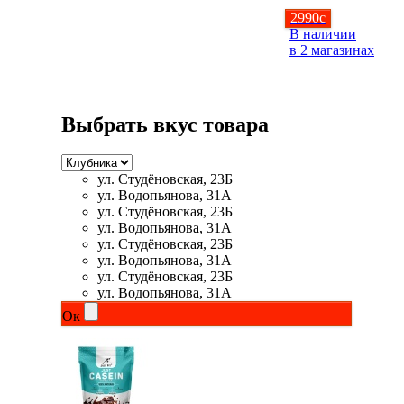
2990
c
Магний + В6
В наличии
в 2 магазинах
Волосы и кожа
Здоровая печень
Выбрать вкус товара
Здоровье костей
ул. Студёновская, 23Б
Зрение
ул. Водопьянова, 31А
ул. Студёновская, 23Б
ул. Водопьянова, 31А
Иммунитет
ул. Студёновская, 23Б
ул. Водопьянова, 31А
Коэнзим Q10
ул. Студёновская, 23Б
ул. Водопьянова, 31А
Ок
Лецитин
Пищеварение
Сердце и Сосуды