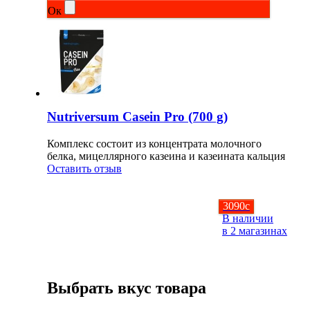
Ок
Растительный протеин
Снижение веса
НАЗАД
Жиросжигатели
Nutriversum Casein Pro (700 g)
Комплекс состоит из концентрата молочного
Карнитин
белка, мицеллярного казеина и казеината кальция
Оставить отзыв
Пиколинат хрома
3090
c
Батончики и напитки
В наличии
в 2 магазинах
НАЗАД
Напитки
Выбрать вкус товара
Протеиновые батончики