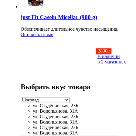
Щитовидная железа
just Fit Casein Micellar (900 g)
Омега жиры
Обеспечивает длительное чувство насыщения.
Оставить отзыв
Суставы и связки
2890
c
В наличии
Коллаген
в 2 магазинах
Протеин
Выбрать вкус товара
НАЗАД
Сывороточный протеин
ул. Студёновская, 23Б
ул. Водопьянова, 31А
Казеин
ул. Студёновская, 23Б
ул. Водопьянова, 31А
ул. Студёновская, 23Б
Многокомпонентный и яичный протеин
ул. Водопьянова, 31А