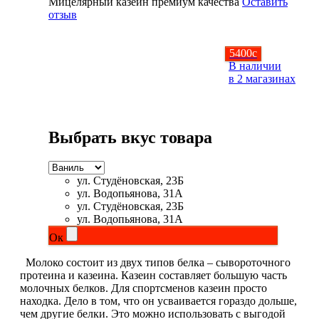
Мицелярный казеин премиум качества
Оставить
отзыв
НАЗАД
5400
c
Ремни и перчатки
В наличии
в 2 магазинах
Шейкеры и бутылки
Прочее
Выбрать вкус товара
Подарочные сертификаты
ул. Студёновская, 23Б
ул. Водопьянова, 31А
Фитнес резинки
ул. Студёновская, 23Б
ул. Водопьянова, 31А
Полезные продукты
Ок
Молоко состоит из двух типов белка – сывороточного
НАЗАД
протеина и казеина. Казеин составляет большую часть
молочных белков. Для спортсменов казеин просто
Снеки и шоколад
находка. Дело в том, что он усваивается гораздо дольше,
чем другие белки. Это можно использовать с выгодой