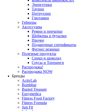
Комплексы аминокислот
Энергетики
Таурин
Цитруллин
Глютамин
Гейнеры
Аксессуары
Ремни и перчатки
Шейкеры и бутылки
Прочее
Подарочные сертификаты
Фитнес резинки
Полезные продукты
Снеки и шоколад
Соусы и Топпинги
Распродажа!
Распродажа NOW
Бренды
ActivLab
Bombbar
Buried Treasure
Enzymedica
Fitness Food Factory
Fitness Formula
Just Fit