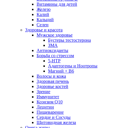
Витамины для детей
Железо
Калий
Кальций
Селен
Здоровье и красота
Мужское здоровье
Бустеры тестостерона
ЗМА
Антиоксиданты
Борьба со стрессом
5-HTP
Адаптогены и Ноотропы
Магний + В6
Волосы и кожа
Здоровая печень
Здоровье костей
Зрение
Иммунитет
Коэнзим Q10
Лецитин
Пищеварение
Сердце и Сосуды
Щитовидная железа
Омега жиры