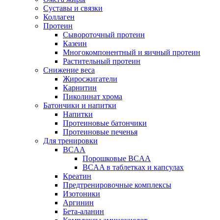
Суставы и связки
Коллаген
Протеин
Сывороточный протеин
Казеин
Многокомпонентный и яичный протеин
Растительный протеин
Снижение веса
Жиросжигатели
Карнитин
Пиколинат хрома
Батончики и напитки
Напитки
Протеиновые батончики
Протеиновые печенья
Для тренировки
BCAA
Порошковые BCAA
BCAA в таблетках и капсулах
Креатин
Предтренировочные комплексы
Изотоники
Аргинин
Бета-аланин