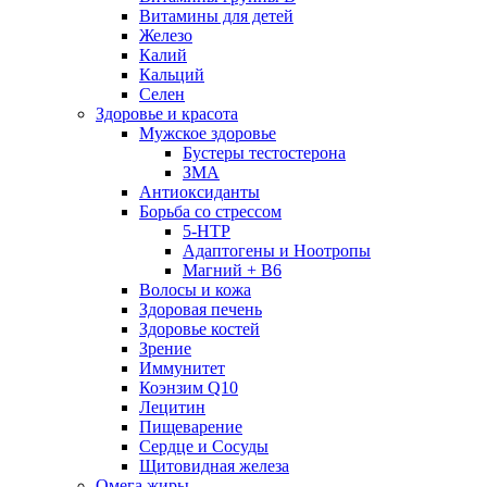
Витамины для детей
Железо
Калий
Кальций
Селен
Здоровье и красота
Мужское здоровье
Бустеры тестостерона
ЗМА
Антиоксиданты
Борьба со стрессом
5-HTP
Адаптогены и Ноотропы
Магний + В6
Волосы и кожа
Здоровая печень
Здоровье костей
Зрение
Иммунитет
Коэнзим Q10
Лецитин
Пищеварение
Сердце и Сосуды
Щитовидная железа
Омега жиры