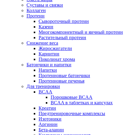
Суставы и связки
Коллаген
Протеин
Сывороточный протеин
Казеин
Многокомпонентный и яичный протеин
Растительный протеин
Снижение веса
Жиросжигатели
Карнитин
Пиколинат хрома
Батончики и напитки
Напитки
Протеиновые батончики
Протеиновые печенья
Для тренировки
BCAA
Порошковые BCAA
BCAA в таблетках и капсулах
Креатин
Предтренировочные комплексы
Изотоники
Аргинин
Бета-аланин