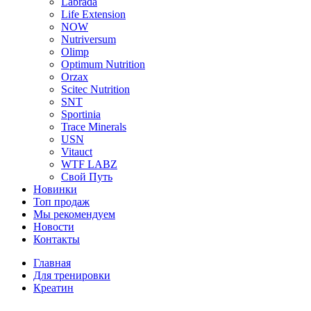
Labrada
Life Extension
NOW
Nutriversum
Olimp
Optimum Nutrition
Orzax
Scitec Nutrition
SNT
Sportinia
Trace Minerals
USN
Vitauct
WTF LABZ
Свой Путь
Новинки
Топ продаж
Мы рекомендуем
Новости
Контакты
Главная
Для тренировки
Креатин