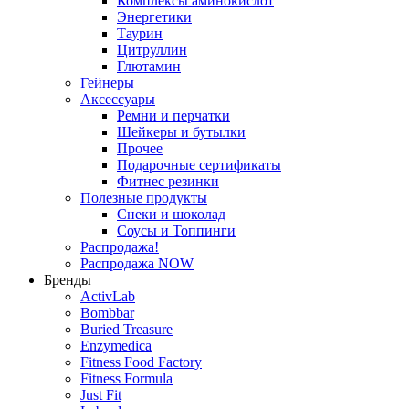
Комплексы аминокислот
Энергетики
Таурин
Цитруллин
Глютамин
Гейнеры
Аксессуары
Ремни и перчатки
Шейкеры и бутылки
Прочее
Подарочные сертификаты
Фитнес резинки
Полезные продукты
Снеки и шоколад
Соусы и Топпинги
Распродажа!
Распродажа NOW
Бренды
ActivLab
Bombbar
Buried Treasure
Enzymedica
Fitness Food Factory
Fitness Formula
Just Fit