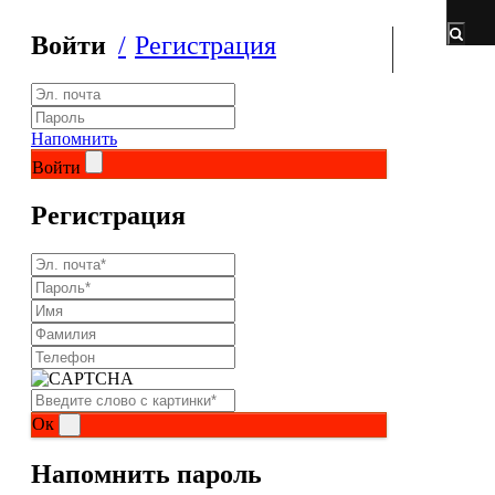
НАЗАД
НАЗАД
Войти
Регистрация
Витамины и минералы
ActivLab
НАЗАД
Bombbar
Напомнить
Войти
Витаминно-минеральные комплексы для
Buried Treasure
мужчин
Регистрация
Enzymedica
Витаминно-минеральные комплексы для
женщин
Fitness Food Factory
Витамин D
Fitness Formula
Витамин C
Just Fit
Ок
Цинк
Labrada
Напомнить пароль
Магний