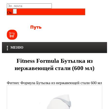
Life Extension
Общие комплексы
Ок
NOW
Другие витамины и минералы
Nutriversum
Витамины группы B
Olimp
Витамины для детей
МЕНЮ
Optimum Nutrition
Железо
Fitness Formula Бутылка из
Orzax
Калий
нержавеющей стали (600 мл)
Scitec Nutrition
Кальций
Фитнес Формула Бутылка из нержавеющей стали 600 мл
SNT
Селен
Здоровье и красота
Sportinia