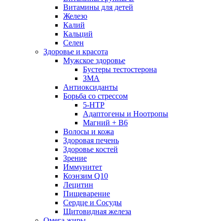
Витамины для детей
Железо
Калий
Кальций
Селен
Здоровье и красота
Мужское здоровье
Бустеры тестостерона
ЗМА
Антиоксиданты
Борьба со стрессом
5-HTP
Адаптогены и Ноотропы
Магний + В6
Волосы и кожа
Здоровая печень
Здоровье костей
Зрение
Иммунитет
Коэнзим Q10
Лецитин
Пищеварение
Сердце и Сосуды
Щитовидная железа
Омега жиры