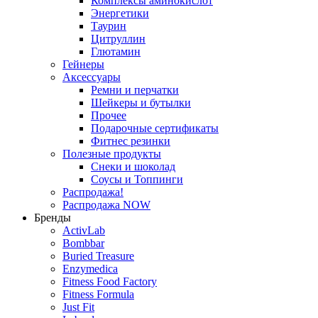
Комплексы аминокислот
Энергетики
Таурин
Цитруллин
Глютамин
Гейнеры
Аксессуары
Ремни и перчатки
Шейкеры и бутылки
Прочее
Подарочные сертификаты
Фитнес резинки
Полезные продукты
Снеки и шоколад
Соусы и Топпинги
Распродажа!
Распродажа NOW
Бренды
ActivLab
Bombbar
Buried Treasure
Enzymedica
Fitness Food Factory
Fitness Formula
Just Fit