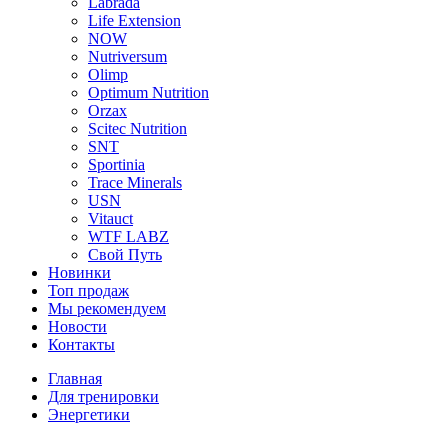
Labrada
Life Extension
NOW
Nutriversum
Olimp
Optimum Nutrition
Orzax
Scitec Nutrition
SNT
Sportinia
Trace Minerals
USN
Vitauct
WTF LABZ
Свой Путь
Новинки
Топ продаж
Мы рекомендуем
Новости
Контакты
Главная
Для тренировки
Энергетики