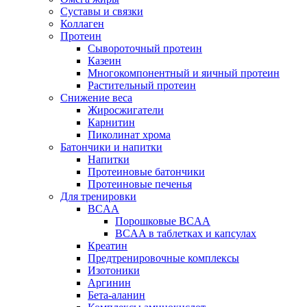
Суставы и связки
Коллаген
Протеин
Сывороточный протеин
Казеин
Многокомпонентный и яичный протеин
Растительный протеин
Снижение веса
Жиросжигатели
Карнитин
Пиколинат хрома
Батончики и напитки
Напитки
Протеиновые батончики
Протеиновые печенья
Для тренировки
BCAA
Порошковые BCAA
BCAA в таблетках и капсулах
Креатин
Предтренировочные комплексы
Изотоники
Аргинин
Бета-аланин