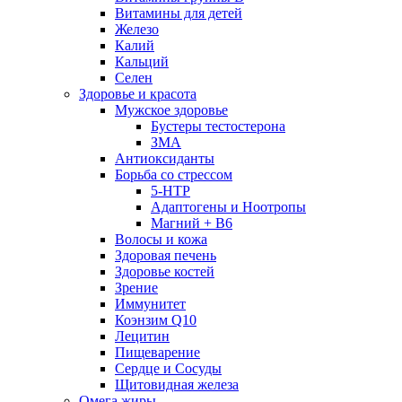
Витамины для детей
Железо
Калий
Кальций
Селен
Здоровье и красота
Мужское здоровье
Бустеры тестостерона
ЗМА
Антиоксиданты
Борьба со стрессом
5-HTP
Адаптогены и Ноотропы
Магний + В6
Волосы и кожа
Здоровая печень
Здоровье костей
Зрение
Иммунитет
Коэнзим Q10
Лецитин
Пищеварение
Сердце и Сосуды
Щитовидная железа
Омега жиры