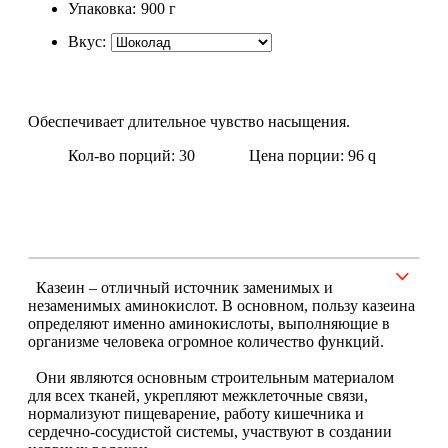
Упаковка:
900 г
Вкус:
Щитовидная железа
Омега жиры
Обеспечивает длительное чувство насыщения.
Суставы и связки
Кол-во порций: 30
Цена порции: 96
q
Коллаген
Протеин
НАЗАД
Казеин – отличный источник заменимых и
незаменимых аминокислот. В основном, пользу казеина
определяют именно аминокислоты, выполняющие в
Сывороточный протеин
организме человека огромное количество функций.
Они являются основным строительным материалом
Казеин
для всех тканей, укрепляют межклеточные связи,
нормализуют пищеварение, работу кишечника и
Многокомпонентный и яичный протеин
сердечно-сосудистой системы, участвуют в создании