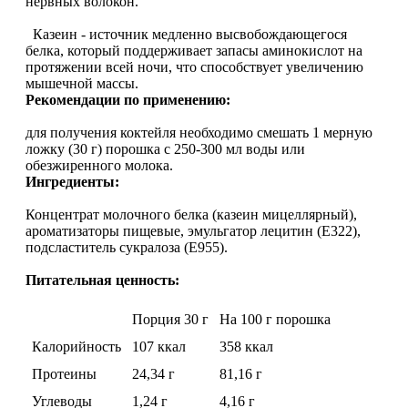
нервных волокон.
Растительный протеин
Казеин - источник медленно высвобождающегося
белка, который поддерживает запасы аминокислот на
Снижение веса
протяжении всей ночи, что способствует увеличению
мышечной массы.
Рекомендации по применению:
НАЗАД
для получения коктейля необходимо смешать 1 мерную
ложку (30 г) порошка с 250-300 мл воды или
Жиросжигатели
обезжиренного молока.
Ингредиенты:
Карнитин
Концентрат молочного белка (казеин мицеллярный),
ароматизаторы пищевые, эмульгатор лецитин (Е322),
Пиколинат хрома
подсластитель сукралоза (Е955).
Питательная ценность:
Батончики и напитки
Порция 30 г
На 100 г порошка
НАЗАД
Калорийность
107 ккал
358 ккал
Напитки
Протеины
24,34 г
81,16 г
Углеводы
1,24 г
4,16 г
Протеиновые батончики