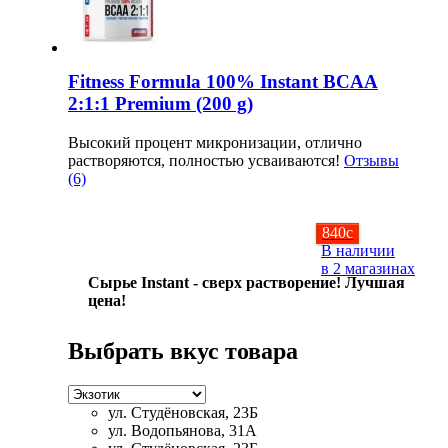
Изотоники
Аргинин
Fitness Formula 100% Instant BCAA
2:1:1 Premium (200 g)
Бета-аланин
Высокий процент микронизации, отлично
растворяются, полностью усваиваются!
Отзывы
Комплексы аминокислот
(6)
Энергетики
840
c
В наличии
Таурин
в 2 магазинах
Сырье Instant - сверх растворение! Лучшая
цена!
Цитруллин
Выбрать вкус товара
Глютамин
Гейнеры
ул. Студёновская, 23Б
ул. Водопьянова, 31А
Аксессуары