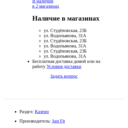
В наличии
в 2 магазинах
Магний + В6
Наличие в магазинах
Волосы и кожа
ул. Студёновская, 23Б
Здоровая печень
ул. Водопьянова, 31А
ул. Студёновская, 23Б
ул. Водопьянова, 31А
Здоровье костей
ул. Студёновская, 23Б
ул. Водопьянова, 31А
Зрение
Бесплатная доставка домой или на
работу
Условия доставки
Иммунитет
Задать вопрос
Коэнзим Q10
Лецитин
Раздел:
Казеин
Пищеварение
Производитель:
Just Fit
Сердце и Сосуды