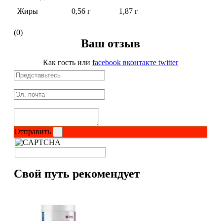
Жиры
0,56 г
1,87 г
Протеиновые печенья
(0)
Ваш отзыв
Для тренировки
Как гость
или
facebook
вконтакте
twitter
НАЗАД
BCAA
НАЗАД
Отправить
Порошковые BCAA
BCAA в таблетках и капсулах
Свой путь рекомендует
Креатин
Предтренировочные комплексы