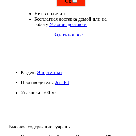
Ок
Магний + В6
Нет в наличии
Бесплатная доставка домой или на
Волосы и кожа
работу
Условия доставки
Задать вопрос
Здоровая печень
Здоровье костей
Зрение
Раздел:
Энергетики
Иммунитет
Производитель:
Just Fit
Упаковка:
500 мл
Коэнзим Q10
Лецитин
Пищеварение
Высокое содержание гуараны.
Сердце и Сосуды