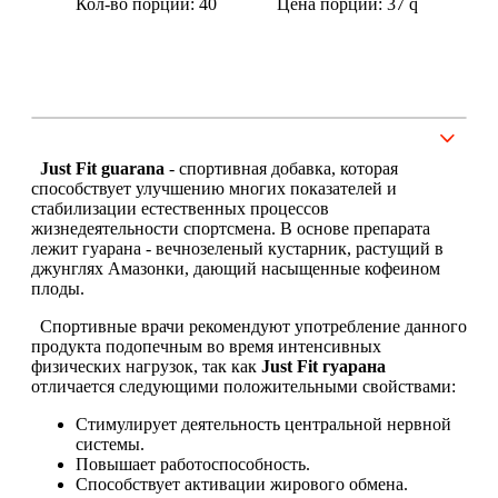
Кол-во порций: 40
Цена порции: 37
q
Щитовидная железа
Омега жиры
Суставы и связки
Just Fit guarana
- спортивная добавка, которая
способствует улучшению многих показателей и
стабилизации естественных процессов
Коллаген
жизнедеятельности спортсмена. В основе препарата
лежит гуарана - вечнозеленый кустарник, растущий в
Протеин
джунглях Амазонки, дающий насыщенные кофеином
плоды.
НАЗАД
Спортивные врачи рекомендуют употребление данного
продукта подопечным во время интенсивных
физических нагрузок, так как
Just Fit гуарана
Сывороточный протеин
отличается следующими положительными свойствами:
Казеин
Стимулирует деятельность центральной нервной
системы.
Повышает работоспособность.
Многокомпонентный и яичный протеин
Способствует активации жирового обмена.