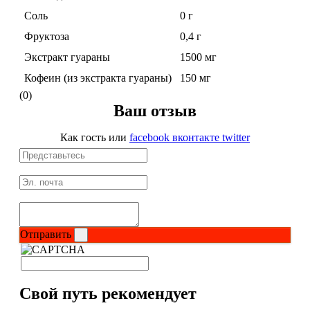
Соль
0 г
Протеиновые печенья
Фруктоза
0,4 г
Экстракт гуараны
1500 мг
Для тренировки
Кофеин (из экстракта гуараны)
150 мг
(0)
НАЗАД
Ваш отзыв
BCAA
Как гость
или
facebook
вконтакте
twitter
НАЗАД
Порошковые BCAA
BCAA в таблетках и капсулах
Отправить
Креатин
Свой путь рекомендует
Предтренировочные комплексы