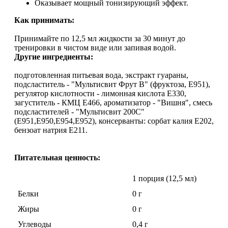
Оказывает мощный тонизирующий эффект.
Растительный протеин
Как принимать:
Снижение веса
Принимайте по 12,5 мл жидкости за 30 минут до
тренировки в чистом виде или запивая водой.
Другие ингредиенты:
НАЗАД
подготовленная питьевая вода, экстракт гуараны,
подсластитель - "Мультисвит Фрут В" (фруктоза, Е951),
Жиросжигатели
регулятор кислотности - лимонная кислота Е330,
загуститель - КМЦ Е466, ароматизатор - "Вишня", смесь
Карнитин
подсластителей - "Мультисвит 200С"
(Е951,Е950,Е954,Е952), консерванты: сорбат калия Е202,
бензоат натрия Е211.
Пиколинат хрома
Батончики и напитки
Питательная ценность:
1 порция (12,5 мл)
НАЗАД
Белки
0 г
Напитки
Жиры
0 г
Углеводы
0,4 г
Протеиновые батончики