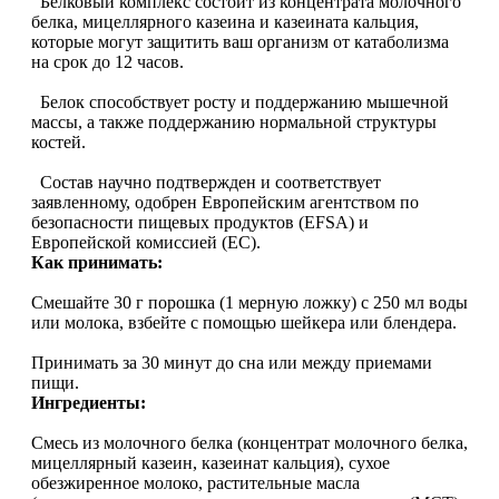
Белковый комплекс состоит из концентрата молочного
белка, мицеллярного казеина и казеината кальция,
Растительный протеин
которые могут защитить ваш организм от катаболизма
на срок до 12 часов.
Снижение веса
Белок способствует росту и поддержанию мышечной
массы, а также поддержанию нормальной структуры
НАЗАД
костей.
Состав научно подтвержден и соответствует
Жиросжигатели
заявленному, одобрен Европейским агентством по
безопасности пищевых продуктов (EFSA) и
Карнитин
Европейской комиссией (EC).
Как принимать:
Пиколинат хрома
Смешайте 30 г порошка (1 мерную ложку) с 250 мл воды
или молока, взбейте с помощью шейкера или блендера.
Батончики и напитки
Принимать за 30 минут до сна или между приемами
пищи.
НАЗАД
Ингредиенты:
Смесь из молочного белка (концентрат молочного белка,
Напитки
мицеллярный казеин, казеинат кальция), сухое
обезжиренное молоко, растительные масла
Протеиновые батончики