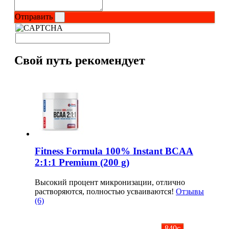
Изотоники
Отправить
Аргинин
Свой путь рекомендует
Бета-аланин
Комплексы аминокислот
Энергетики
Таурин
Fitness Formula 100% Instant BCAA
Цитруллин
2:1:1 Premium (200 g)
Глютамин
Высокий процент микронизации, отлично
растворяются, полностью усваиваются!
Отзывы
(6)
Гейнеры
Аксессуары
840
c