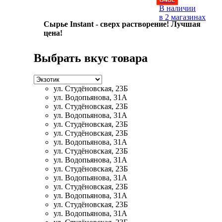
В наличии
в 2 магазинах
НАЗАД
Сырье Instant - сверх растворение! Лучшая
цена!
Ремни и перчатки
Выбрать вкус товара
Шейкеры и бутылки
ул. Студёновская, 23Б
Прочее
ул. Водопьянова, 31А
ул. Студёновская, 23Б
ул. Водопьянова, 31А
Подарочные сертификаты
ул. Студёновская, 23Б
ул. Студёновская, 23Б
Фитнес резинки
ул. Водопьянова, 31А
ул. Студёновская, 23Б
ул. Водопьянова, 31А
Полезные продукты
ул. Студёновская, 23Б
ул. Водопьянова, 31А
НАЗАД
ул. Студёновская, 23Б
ул. Водопьянова, 31А
ул. Студёновская, 23Б
Снеки и шоколад
ул. Водопьянова, 31А