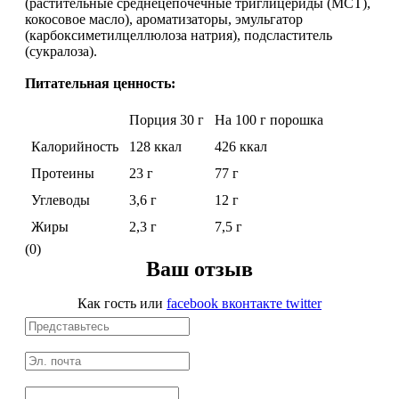
(растительные среднецепочечные триглицериды (МСТ),
кокосовое масло), ароматизаторы, эмульгатор
(карбоксиметилцеллюлоза натрия), подсластитель
Протеиновые печенья
(сукралоза).
Питательная ценность:
Для тренировки
Порция 30 г
На 100 г порошка
НАЗАД
Калорийность
128 ккал
426 ккал
BCAA
Протеины
23 г
77 г
Углеводы
3,6 г
12 г
НАЗАД
Жиры
2,3 г
7,5 г
(0)
Порошковые BCAA
Ваш отзыв
BCAA в таблетках и капсулах
Как гость
или
facebook
вконтакте
twitter
Креатин
Предтренировочные комплексы