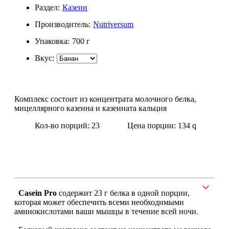
Раздел:
Казеин
Щитовидная железа
Производитель:
Nutriversum
Упаковка:
700 г
Омега жиры
Вкус:
Суставы и связки
Коллаген
Комплекс состоит из концентрата молочного белка,
мицеллярного казеина и казеината кальция
Протеин
Кол-во порций: 23
Цена порции: 134
q
НАЗАД
Сывороточный протеин
Casein Pro
содержит 23 г белка в одной порции,
Казеин
которая может обеспечить всеми необходимыми
аминокислотами ваши мышцы в течение всей ночи.
Многокомпонентный и яичный протеин