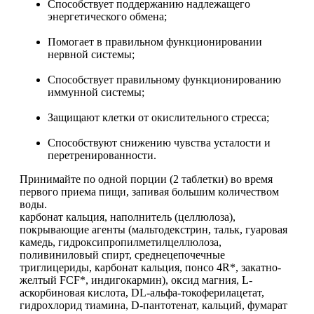
Способствует поддержанию надлежащего
энергетического обмена;
Растительный протеин
Помогает в правильном функционировании
Снижение веса
нервной системы;
Способствует правильному функционированию
НАЗАД
иммунной системы;
Жиросжигатели
Защищают клетки от окислительного стресса;
Способствуют снижению чувства усталости и
Карнитин
перетренированности.
Принимайте по одной порции (2 таблетки) во время
Пиколинат хрома
первого приема пищи, запивая большим количеством
воды.
Батончики и напитки
карбонат кальция, наполнитель (целлюлоза),
покрывающие агенты (мальтодекстрин, тальк, гуаровая
камедь, гидроксипропилметилцеллюлоза,
НАЗАД
поливиниловый спирт, среднецепочечные
триглицериды, карбонат кальция, понсо 4R*, закатно-
желтый FCF*, индигокармин), оксид магния, L-
Напитки
аскорбиновая кислота, DL-альфа-токоферилацетат,
гидрохлорид тиамина, D-пантотенат, кальций, фумарат
Протеиновые батончики