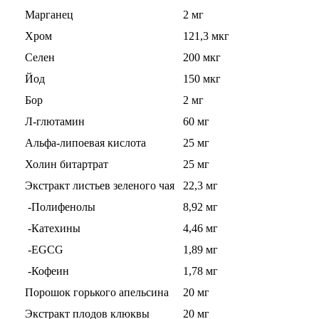
Марганец
2 мг
НАЗАД
Хром
121,3 мкг
Селен
200 мкг
Ремни и перчатки
Йод
150 мкг
Шейкеры и бутылки
Бор
2 мг
Л-глютамин
60 мг
Прочее
Альфа-липоевая кислота
25 мг
Холин битартрат
25 мг
Подарочные сертификаты
Экстракт листьев зеленого чая
22,3 мг
Фитнес резинки
-Полифенолы
8,92 мг
-Катехины
4,46 мг
Полезные продукты
-EGCG
1,89 мг
НАЗАД
-Кофеин
1,78 мг
Порошок горького апельсина
20 мг
Снеки и шоколад
Экстракт плодов клюквы
20 мг