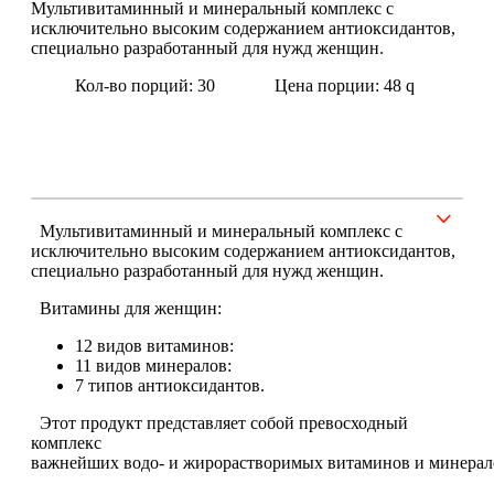
Мультивитаминный и минеральный комплекс с
исключительно высоким содержанием антиоксидантов,
специально разработанный для нужд женщин.
Щитовидная железа
Кол-во порций: 30
Цена порции: 48
q
Омега жиры
Суставы и связки
Коллаген
Мультивитаминный и минеральный комплекс с
исключительно высоким содержанием антиоксидантов,
Протеин
специально разработанный для нужд женщин.
Витамины для женщин:
НАЗАД
12 видов витаминов:
11 видов минералов:
Сывороточный протеин
7 типов антиоксидантов.
Казеин
Этот продукт представляет собой превосходный
комплекс
важнейших водо- и жирорастворимых витаминов и минерал
Многокомпонентный и яичный протеин