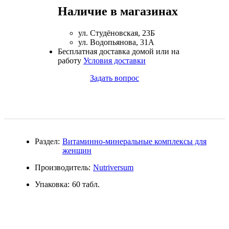
Наличие в магазинах
Магний + В6
ул. Студёновская, 23Б
Волосы и кожа
ул. Водопьянова, 31А
Бесплатная доставка домой или на
Здоровая печень
работу
Условия доставки
Задать вопрос
Здоровье костей
Зрение
Иммунитет
Раздел:
Витаминно-минеральные комплексы для
женщин
Коэнзим Q10
Производитель:
Nutriversum
Лецитин
Упаковка:
60 табл.
Пищеварение
Сердце и Сосуды