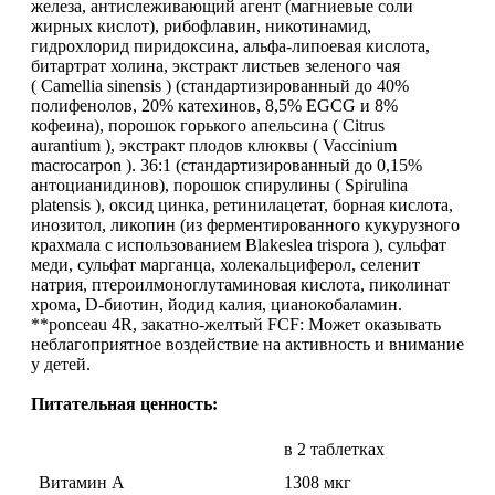
железа, антислеживающий агент (магниевые соли
жирных кислот), рибофлавин, никотинамид,
гидрохлорид пиридоксина, альфа-липоевая кислота,
Протеиновые печенья
битартрат холина, экстракт листьев зеленого чая
( Camellia sinensis ) (стандартизированный до 40%
Для тренировки
полифенолов, 20% катехинов, 8,5% EGCG и 8%
кофеина), порошок горького апельсина ( Citrus
aurantium ), экстракт плодов клюквы ( Vaccinium
НАЗАД
macrocarpon ). 36:1 (стандартизированный до 0,15%
антоцианидинов), порошок спирулины ( Spirulina
platensis ), оксид цинка, ретинилацетат, борная кислота,
BCAA
инозитол, ликопин (из ферментированного кукурузного
крахмала с использованием Blakeslea trispora ), сульфат
НАЗАД
меди, сульфат марганца, холекальциферол, селенит
натрия, птероилмоноглутаминовая кислота, пиколинат
хрома, D-биотин, йодид калия, цианокобаламин.
Порошковые BCAA
**ponceau 4R, закатно-желтый FCF: Может оказывать
неблагоприятное воздействие на активность и внимание
BCAA в таблетках и капсулах
у детей.
Питательная ценность:
Креатин
в 2 таблетках
Предтренировочные комплексы
Витамин А
1308 мкг