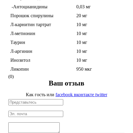
Соусы и Топпинги
-Антоцианидины
0,03 мг
Порошок спирулины
20 мг
Распродажа!
Л-карнитин тартрат
10 мг
Л-метионин
10 мг
Распродажа NOW
Таурин
10 мг
Л-аргинин
10 мг
Инозитол
10 мг
Ликопин
950 мкг
(0)
Ваш отзыв
Как гость
или
facebook
вконтакте
twitter