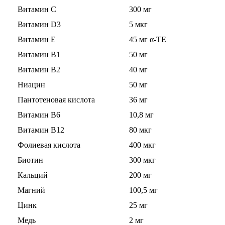
Витамин С
300 мг
Изотоники
Витамин D3
5 мкг
Аргинин
Витамин Е
45 мг α-TE
Витамин В1
50 мг
Бета-аланин
Витамин В2
40 мг
Комплексы аминокислот
Ниацин
50 мг
Пантотеновая кислота
36 мг
Энергетики
Витамин В6
10,8 мг
Таурин
Витамин В12
80 мкг
Фолиевая кислота
400 мкг
Цитруллин
Биотин
300 мкг
Кальций
200 мг
Глютамин
Магний
100,5 мг
Гейнеры
Цинк
25 мг
Медь
2 мг
Аксессуары