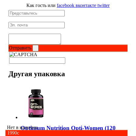
Как гость
или
facebook
вконтакте
twitter
Соусы и Топпинги
Распродажа!
Распродажа NOW
Отправить
Другая упаковка
Нет в наличии
Optimum Nutrition Opti-Women (120
1990
c
caps)