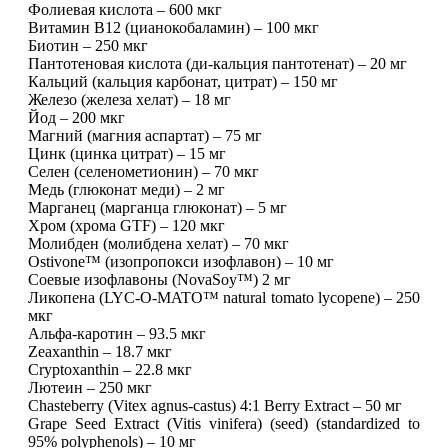
Фолиевая кислота – 600 мкг
Изотоники
Витамин B12 (цианокобаламин) – 100 мкг
Биотин – 250 мкг
Пантотеновая кислота (ди-кальция пантотенат) – 20 мг
Аргинин
Кальций (кальция карбонат, цитрат) – 150 мг
Железо (железа хелат) – 18 мг
Бета-аланин
Йод – 200 мкг
Магний (магния аспартат) – 75 мг
Цинк (цинка цитрат) – 15 мг
Комплексы аминокислот
Селен (селенометионин) – 70 мкг
Медь (глюконат меди) – 2 мг
Марганец (марганца глюконат) – 5 мг
Энергетики
Хром (хрома GTF) – 120 мкг
Молибден (молибдена хелат) – 70 мкг
Таурин
Ostivone™ (изопропокси изофлавон) – 10 мг
Соевые изофлавоны (NovaSoy™) 2 мг
Ликопена (LYC-O-MATO™ natural tomato lycopene) – 250
Цитруллин
мкг
Альфа-каротин – 93.5 мкг
Глютамин
Zeaxanthin – 18.7 мкг
Cryptoxanthin – 22.8 мкг
Лютеин – 250 мкг
Гейнеры
Chasteberry (Vitex agnus-castus) 4:1 Berry Extract – 50 мг
Grape Seed Extract (Vitis vinifera) (seed) (standardized to
95% polyphenols) – 10 мг
Аксессуары