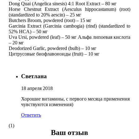
Dong Quai (Angelica sinesis) 4:1 Root Extract – 80 мг
Horse Chestnut Extract (Aesculus hippocastanum) (root)
НАЗАД
(standardized to 20% aescin) – 25 мг
Butchers Broom, powdered (root) – 15 мг
Garcinia Extract (Garcinia cambogia) (rind) (standardized to
Ремни и перчатки
52% HCA) – 50 мг
Uva Ursi, powdered (leaf) – 50 мг Альфа липоевая кислота
– 20 мг
Шейкеры и бутылки
Deodorized Garlic, powdered (bulb) – 10 мг
Цитрусовые биофлавоноиды (fruit) – 10 мг
Прочее
Подарочные сертификаты
Светлана
Фитнес резинки
18 апреля 2018
Хорошие витамины, с первого месяца применения
Полезные продукты
чувствуются изменения)
Ответить
НАЗАД
(1)
Снеки и шоколад
Ваш отзыв