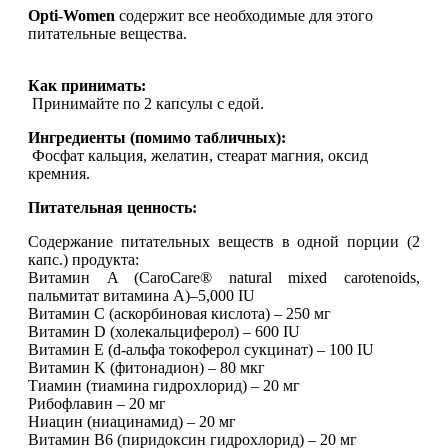
Opti-Women
содержит все необходимые для этого
питательные вещества.
Протеиновые печенья
Как принимать
:
Для тренировки
Принимайте по 2 капсулы с едой.
Ингредиенты (помимо табличных):
НАЗАД
Фосфат кальция, желатин, стеарат магния, оксид
кремния.
BCAA
Питательная ценность:
НАЗАД
Содержание питательных веществ в одной порции (2
капс.) продукта:
Витамин A (CaroCare® natural mixed carotenoids,
Порошковые BCAA
пальмитат витамина А)–5,000 IU
Витамин C (аскорбиновая кислота) – 250 мг
BCAA в таблетках и капсулах
Витамин D (холекальциферол) – 600 IU
Витамин E (d-альфа токоферол сукцинат) – 100 IU
Витамин K (фитонадион) – 80 мкг
Креатин
Тиамин (тиамина гидрохлорид) – 20 мг
Рибофлавин – 20 мг
Ниацин (ниацинамид) – 20 мг
Предтренировочные комплексы
Витамин B6 (пиридоксин гидрохлорид) – 20 мг