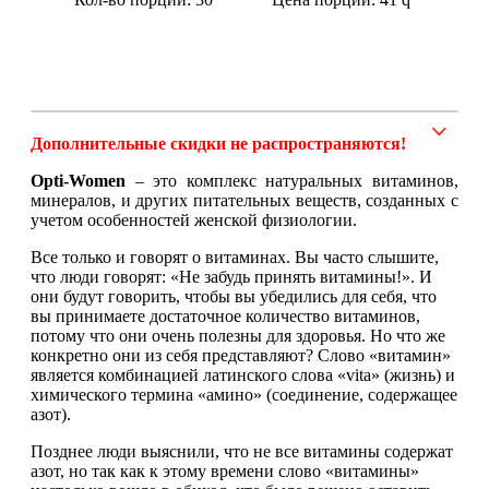
Щитовидная железа
Омега жиры
Дополнительные скидки не распространяются!
Суставы и связки
Opti-Women
– это комплекс натуральных витаминов,
минералов, и других питательных веществ, созданных с
Коллаген
учетом особенностей женской физиологии.
Все только и говорят о витаминах. Вы часто слышите,
Протеин
что люди говорят: «Не забудь принять витамины!». И
они будут говорить, чтобы вы убедились для себя, что
НАЗАД
вы принимаете достаточное количество витаминов,
потому что они очень полезны для здоровья. Но что же
конкретно они из себя представляют? Слово «витамин»
Сывороточный протеин
является комбинацией латинского слова «vita» (жизнь) и
химического термина «амино» (соединение, содержащее
азот).
Казеин
Позднее люди выяснили, что не все витамины содержат
Многокомпонентный и яичный протеин
азот, но так как к этому времени слово «витамины»