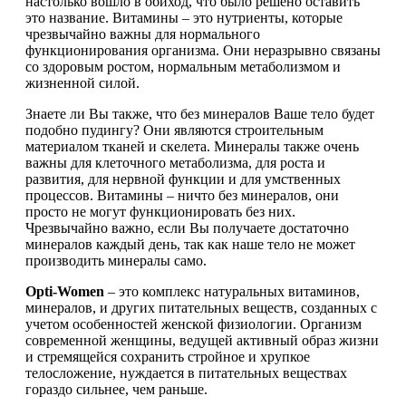
настолько вошло в обиход, что было решено оставить
это название. Витамины – это нутриенты, которые
Растительный протеин
чрезвычайно важны для нормального
функционирования организма. Они неразрывно связаны
Снижение веса
со здоровым ростом, нормальным метаболизмом и
жизненной силой.
НАЗАД
Знаете ли Вы также, что без минералов Ваше тело будет
подобно пудингу? Они являются строительным
материалом тканей и скелета. Минералы также очень
Жиросжигатели
важны для клеточного метаболизма, для роста и
развития, для нервной функции и для умственных
Карнитин
процессов. Витамины – ничто без минералов, они
просто не могут функционировать без них.
Чрезвычайно важно, если Вы получаете достаточно
Пиколинат хрома
минералов каждый день, так как наше тело не может
производить минералы само.
Батончики и напитки
Opti-Women
– это комплекс натуральных витаминов,
минералов, и других питательных веществ, созданных с
НАЗАД
учетом особенностей женской физиологии. Организм
современной женщины, ведущей активный образ жизни
и стремящейся сохранить стройное и хрупкое
Напитки
телосложение, нуждается в питательных веществах
гораздо сильнее, чем раньше.
Протеиновые батончики