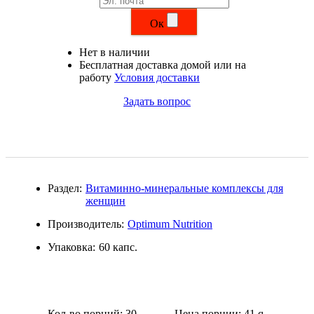
Магний + В6
Ок
Волосы и кожа
Нет в наличии
Бесплатная доставка домой или на
работу
Условия доставки
Здоровая печень
Задать вопрос
Здоровье костей
Зрение
Иммунитет
Раздел:
Витаминно-минеральные комплексы для
женщин
Коэнзим Q10
Производитель:
Optimum Nutrition
Лецитин
Упаковка:
60 капс.
Пищеварение
Сердце и Сосуды
Кол-во порций: 30
Цена порции: 41
q