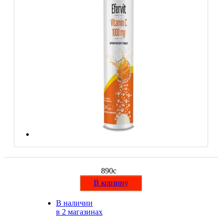
НАЗАД
Trace Minerals
Мужское здоровье
USN
НАЗАД
Vitauct
Бустеры тестостерона
WTF LABZ
ЗМА
Свой Путь
Антиоксиданты
Борьба со стрессом
НАЗАД
890
c
В корзину
5-HTP
В наличии
Адаптогены и Ноотропы
в 2 магазинах