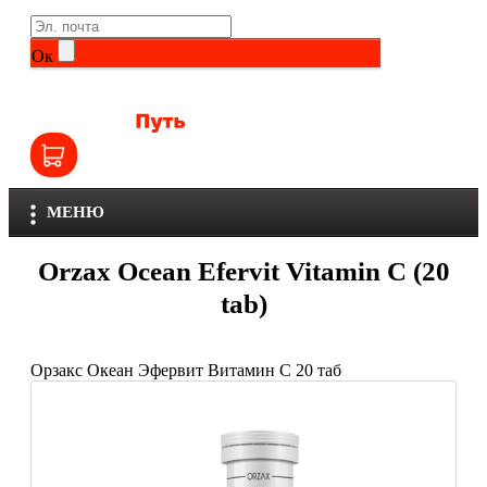
Life Extension
Общие комплексы
Ок
NOW
Другие витамины и минералы
Nutriversum
Витамины группы B
Olimp
Витамины для детей
МЕНЮ
Optimum Nutrition
Железо
Orzax Ocean Efervit Vitamin C (20
Orzax
Калий
tab)
Scitec Nutrition
Кальций
Орзакс Океан Эфервит Витамин С 20 таб
SNT
Селен
Здоровье и красота
Sportinia