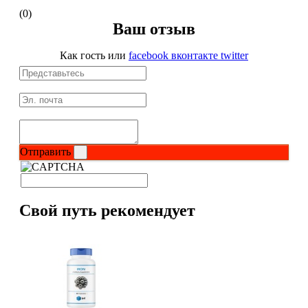
(0)
Изотоники
Ваш отзыв
Аргинин
Как гость
или
facebook
вконтакте
twitter
Бета-аланин
Комплексы аминокислот
Энергетики
Отправить
Таурин
Свой путь рекомендует
Цитруллин
Глютамин
Гейнеры
Аксессуары