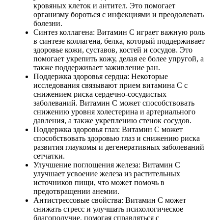
кровяных клеток и антител. Это помогает
Растительный протеин
организму бороться с инфекциями и преодолевать
болезни.
Синтез коллагена: Витамин C играет важную роль
Снижение веса
в синтезе коллагена, белка, который поддерживает
здоровье кожи, суставов, костей и сосудов. Это
помогает укрепить кожу, делая ее более упругой, а
НАЗАД
также поддерживает заживление ран.
Поддержка здоровья сердца: Некоторые
Жиросжигатели
исследования связывают прием витамина C с
снижением риска сердечно-сосудистых
заболеваний. Витамин C может способствовать
Карнитин
снижению уровня холестерина и артериального
давления, а также укреплению стенок сосудов.
Пиколинат хрома
Поддержка здоровья глаз: Витамин C может
способствовать здоровью глаз и снижению риска
развития глаукомы и дегенеративных заболеваний
Батончики и напитки
сетчатки.
Улучшение поглощения железа: Витамин C
улучшает усвоение железа из растительных
НАЗАД
источников пищи, что может помочь в
предотвращении анемии.
Напитки
Антистрессовые свойства: Витамин C может
снижать стресс и улучшать психологическое
благополучие, помогая справляться с
Протеиновые батончики