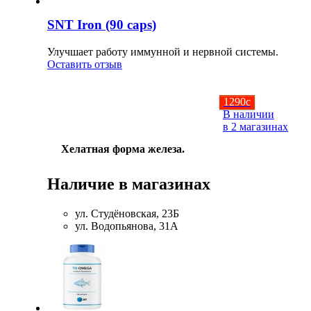
SNT Iron (90 caps)
НАЗАД
Улучшает работу иммунной и нервной системы.
Ремни и перчатки
Оставить отзыв
Шейкеры и бутылки
1290
c
В наличии
в 2 магазинах
Прочее
Хелатная форма железа.
Подарочные сертификаты
Наличие в магазинах
Фитнес резинки
ул. Студёновская, 23Б
ул. Водопьянова, 31А
Полезные продукты
НАЗАД
Снеки и шоколад