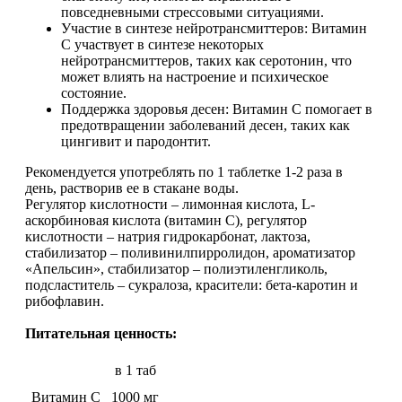
повседневными стрессовыми ситуациями.
Участие в синтезе нейротрансмиттеров: Витамин
Протеиновые печенья
C участвует в синтезе некоторых
нейротрансмиттеров, таких как серотонин, что
может влиять на настроение и психическое
Для тренировки
состояние.
Поддержка здоровья десен: Витамин C помогает в
предотвращении заболеваний десен, таких как
НАЗАД
цингивит и пародонтит.
BCAA
Рекомендуется употреблять по 1 таблетке 1-2 раза в
день, растворив ее в стакане воды.
Регулятор кислотности – лимонная кислота, L-
НАЗАД
аскорбиновая кислота (витамин С), регулятор
кислотности – натрия гидрокарбонат, лактоза,
Порошковые BCAA
стабилизатор – поливинилпирролидон, ароматизатор
«Апельсин», стабилизатор – полиэтиленгликоль,
подсластитель – сукралоза, красители: бета-каротин и
BCAA в таблетках и капсулах
рибофлавин.
Питательная ценность:
Креатин
в 1 таб
Предтренировочные комплексы
Витамин С
1000 мг