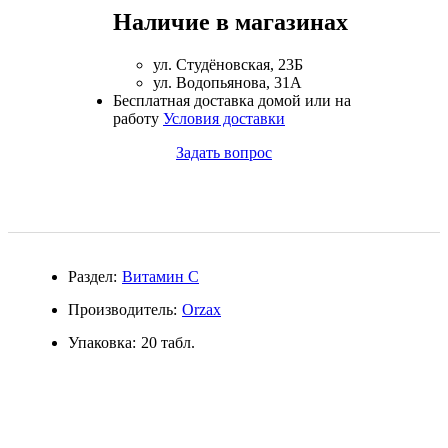
Наличие в магазинах
Магний + В6
ул. Студёновская, 23Б
Волосы и кожа
ул. Водопьянова, 31А
Бесплатная доставка домой или на
Здоровая печень
работу
Условия доставки
Задать вопрос
Здоровье костей
Зрение
Иммунитет
Раздел:
Витамин C
Коэнзим Q10
Производитель:
Orzax
Упаковка:
20 табл.
Лецитин
Пищеварение
Сердце и Сосуды