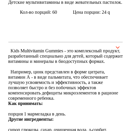
Детские мультивитамины в виде жевательных пастилок.
Кол-во порций: 60
Цена порции: 24
q
Щитовидная железа
Омега жиры
Суставы и связки
Kids Multivitamin Gummies - это комплексный продукт,
Коллаген
разработанный специально для детей, который содержит
витамины и минералы в биодоступных формах.
Протеин
Например, цинк представлен в форме цитрата,
витамин А - в виде пальмитата, что обеспечивает
лучшую усвояемость и эффективность, а также
НАЗАД
позволяет быстро и без побочных эффектов
компенсировать дефициты микроэлементов в рационе
Сывороточный протеин
современного ребенка.
Как принимать:
Казеин
порция 1 мармеладка в день.
Другие ингредиенты:
Многокомпонентный и яичный протеин
сироп глюкозы, сахар, очищенная вода, д-сорбит,