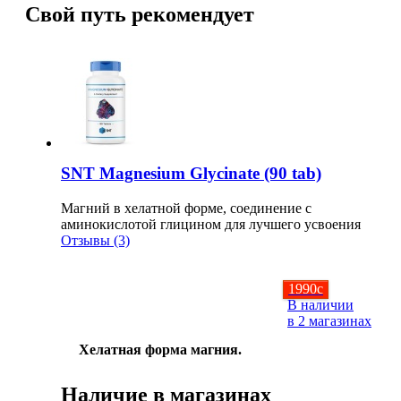
Свой путь рекомендует
Изотоники
Аргинин
Бета-аланин
Комплексы аминокислот
SNT Magnesium Glycinate (90 tab)
Энергетики
Магний в хелатной форме, соединение с
аминокислотой глицином для лучшего усвоения
Таурин
Отзывы (3)
Цитруллин
1990
c
В наличии
Глютамин
в 2 магазинах
Хелатная форма магния.
Гейнеры
Наличие в магазинах
Аксессуары