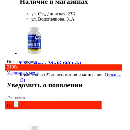
Наличие в магазинах
Соусы и Топпинги
ул. Студёновская, 23Б
ул. Водопьянова, 31А
Распродажа!
Распродажа NOW
Нет в наличии
USN Men's Multi (90 tab)
2100
c
Уведомить меня
Комплекс из 22-х витаминов и минералов
Отзывы
(3)
Уведомить о появлении
Ок