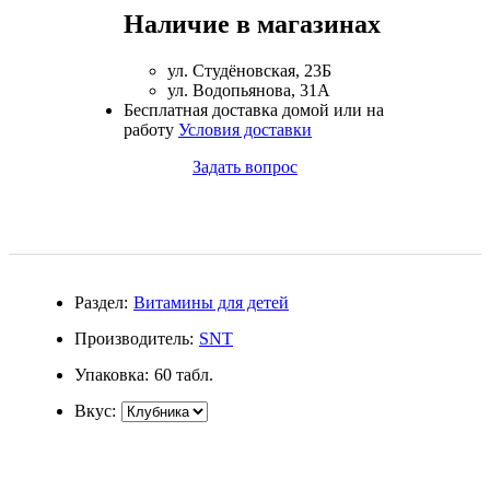
Наличие в магазинах
Магний + В6
ул. Студёновская, 23Б
Волосы и кожа
ул. Водопьянова, 31А
Бесплатная доставка домой или на
Здоровая печень
работу
Условия доставки
Задать вопрос
Здоровье костей
Зрение
Иммунитет
Раздел:
Витамины для детей
Коэнзим Q10
Производитель:
SNT
Упаковка:
60 табл.
Лецитин
Вкус:
Пищеварение
Сердце и Сосуды