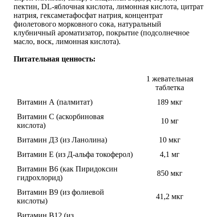
пектин, DL-яблочная кислота, лимонная кислота, цитрат
Растительный протеин
натрия, гексаметафосфат натрия, концентрат
фиолетового морковного сока, натуральный
клубничный ароматизатор, покрытие (подсолнечное
Снижение веса
масло, воск, лимонная кислота).
НАЗАД
Питательная ценность:
1 жевательная
Жиросжигатели
таблетка
Витамин А (палмитат)
189 мкг
Карнитин
Витамин С (аскорбиновая
10 мг
кислота)
Пиколинат хрома
Витамин Д3 (из Ланолина)
10 мкг
Батончики и напитки
Витамин Е (из Д-альфа токоферол)
4,1 мг
Витамин В6 (как Пиридоксин
НАЗАД
850 мкг
гидрохлорид)
Витамин В9 (из фолиевой
Напитки
41,2 мкг
кислоты)
Витамин В12 (из
Протеиновые батончики