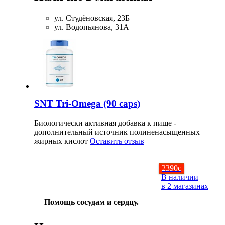
ул. Студёновская, 23Б
НАЗАД
ул. Водопьянова, 31А
Ремни и перчатки
Шейкеры и бутылки
Прочее
SNT Tri-Omega (90 caps)
Подарочные сертификаты
Биологически активная добавка к пище -
дополнительный источник полиненасыщенных
Фитнес резинки
жирных кислот
Оставить отзыв
Полезные продукты
2390
c
В наличии
в 2 магазинах
НАЗАД
Помощь сосудам и сердцу.
Снеки и шоколад