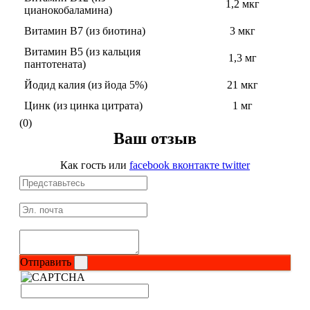
1,2 мкг
цианокобаламина)
Витамин В7 (из биотина)
3 мкг
Протеиновые печенья
Витамин В5 (из кальция
1,3 мг
пантотената)
Для тренировки
Йодид калия (из йода 5%)
21 мкг
НАЗАД
Цинк (из цинка цитрата)
1 мг
(0)
BCAA
Ваш отзыв
НАЗАД
Как гость
или
facebook
вконтакте
twitter
Порошковые BCAA
BCAA в таблетках и капсулах
Креатин
Отправить
Предтренировочные комплексы