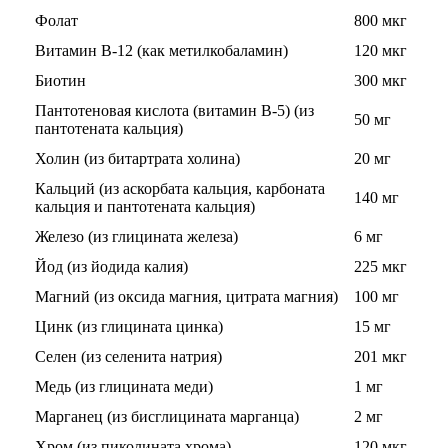
Фолат
800 мкг
Изотоники
Витамин B-12 (как метилкобаламин)
120 мкг
Аргинин
Биотин
300 мкг
Пантотеновая кислота (витамин B-5) (из
Бета-аланин
50 мг
пантотената кальция)
Холин (из битартрата холина)
20 мг
Комплексы аминокислот
Кальций (из аскорбата кальция, карбоната
140 мг
кальция и пантотената кальция)
Энергетики
Железо (из глицината железа)
6 мг
Таурин
Йод (из йодида калия)
225 мкг
Магний (из оксида магния, цитрата магния)
100 мг
Цитруллин
Цинк (из глицината цинка)
15 мг
Глютамин
Селен (из селенита натрия)
201 мкг
Медь (из глицината меди)
1 мг
Гейнеры
Марганец (из бисглицината марганца)
2 мг
Аксессуары
Хром (из пиколината хрома)
120 мкг