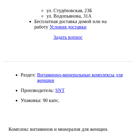
Магний + В6
ул. Студёновская, 23Б
ул. Водопьянова, 31А
Волосы и кожа
Бесплатная доставка домой или на
работу
Условия доставки
Здоровая печень
Задать вопрос
Здоровье костей
Зрение
Раздел:
Витаминно-минеральные комплексы для
Иммунитет
женщин
Производитель:
SNT
Коэнзим Q10
Упаковка:
90 капс.
Лецитин
Пищеварение
Комплекс витаминов и минералов для женщин.
Сердце и Сосуды