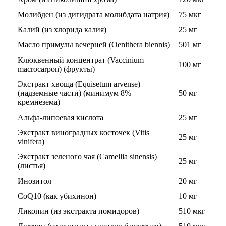
Молибден (из дигидрата молибдата натрия)
75 мкг
НАЗАД
Калий (из хлорида калия)
25 мг
Масло примулы вечерней (Oenithera biennis)
501 мг
Ремни и перчатки
Клюквенный концентрат (Vaccinium
100 мг
macrocarpon) (фрукты)
Шейкеры и бутылки
Экстракт хвоща (Equisetum arvense)
(надземные части) (минимум 8%
50 мг
Прочее
кремнезема)
Альфа-липоевая кислота
25 мг
Подарочные сертификаты
Экстракт виноградных косточек (Vitis
25 мг
Фитнес резинки
vinifera)
Экстракт зеленого чая (Camellia sinensis)
25 мг
Полезные продукты
(листья)
Инозитол
20 мг
НАЗАД
CoQ10 (как убихинон)
10 мг
Ликопин (из экстракта помидоров)
510 мкг
Снеки и шоколад