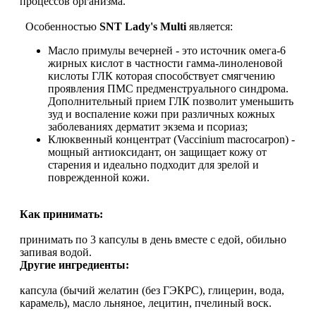
процессов организма.
Растительный протеин
Особенностью
SNT Lady's Multi
является:
Масло примулы вечерней - это источник омега-6
Снижение веса
жирных кислот в частности гамма-линоленовой
кислоты ГЛК которая способствует смягчению
НАЗАД
проявления ПМС предменструального синдрома.
Дополнительный прием ГЛК позволит уменьшить
зуд и воспаление кожи при различных кожных
Жиросжигатели
заболеваниях дерматит экзема и псориаз;
Клюквенный концентрат (Vaccinium macrocarpon) -
Карнитин
мощный антиоксидант, он защищает кожу от
старения и идеально подходит для зрелой и
поврежденной кожи.
Пиколинат хрома
Как принимать:
Батончики и напитки
принимать по 3 капсулы в день вместе с едой, обильно
НАЗАД
запивая водой.
Другие ингредиенты:
Напитки
капсула (бычий желатин (без ГЭКРС), глицерин, вода,
карамель), масло льняное, лецитин, пчелиный воск.
Протеиновые батончики