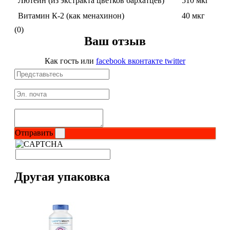
Лютеин (из экстракта цветков бархатцев)
510 мкг
Соусы и Топпинги
Витамин К-2 (как менахинон)
40 мкг
(0)
Распродажа!
Ваш отзыв
Распродажа NOW
Как гость
или
facebook
вконтакте
twitter
Отправить
Другая упаковка