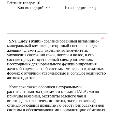
Рейтинг товара:
10
Кол-во порций: 30
Цена порции: 90
q
Щитовидная железа
Омега жиры
Суставы и связки
SNT Lady's Multi
-
cбалансированный витаминно-
минеральный комплекс, созданный специально для
Коллаген
женщин, служит для укрепления иммунитета,
улучшения состояния кожи, ногтей и волос, в его
составе присутствует полный спектр витаминов,
Протеин
необходимых для нормального функционирования
женской гормональной системы, минералы в хелатных
НАЗАД
формах с отличной усвояемостью и большое количество
антиоксидантов.
Сывороточный протеин
Комплекс также обогащен натуральными
растительными экстрактами и маслами (ALA, масло
примулы вечерней, экстракты зеленого чая и
Казеин
виноградных косточек, инозитол, экстракт хвоща),
стимулирующими правильную работу репродуктивной
Многокомпонентный и яичный протеин
системы и обеспечивающими нормализацию обменных