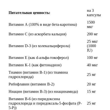
на 3
Протеиновые печенья
Питательная ценность:
капсулы
1500
Для тренировки
Витамин А (100% в виде бета-каротина)
мкг
Витамин С (из аскорбата кальция)
200 мг
НАЗАД
25 мкг
Витамин D-3 (из холекальциферола)
(1000
BCAA
IU)
НАЗАД
Витамин Е (как d-альфа-токоферол)
100 мг
Витамин К-1 (как фитонадион)
40 мкг
Порошковые BCAA
Тиамин (витамин B-1) (из тиамина
25 мг
гидрохлорида)
BCAA в таблетках и капсулах
Рибофлавин (витамин B-2)
20 мг
Ниацин (витамин B-3) (из ниацинамида)
15 мг
Креатин
Витамин B-6 (из пиридоксина
гидрохлорида и пиридоксаль-5-фосфата (P-
25 мг
Предтренировочные комплексы
5-P))