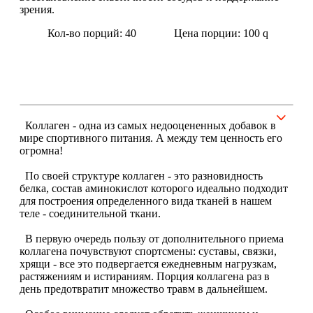
зрения.
Щитовидная железа
Кол-во порций: 40
Цена порции: 100
q
Омега жиры
Суставы и связки
Коллаген - одна из самых недооцененных добавок в
Коллаген
мире спортивного питания. А между тем ценность его
огромна!
Протеин
По своей структуре коллаген - это разновидность
белка, состав аминокислот которого идеально подходит
НАЗАД
для построения определенного вида тканей в нашем
теле - соединительной ткани.
Сывороточный протеин
В первую очередь пользу от дополнительного приема
коллагена почувствуют спортсмены: суставы, связки,
хрящи - все это подвергается ежедневным нагрузкам,
Казеин
растяжениям и истираниям. Порция коллагена раз в
день предотвратит множество травм в дальнейшем.
Многокомпонентный и яичный протеин