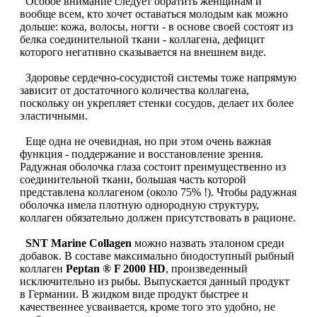
Особое внимание следует обратить женщинам и
вообще всем, кто хочет оставаться молодым как можно
Растительный протеин
дольше: кожа, волосы, ногти - в основе своей состоят из
белка соединительной ткани - коллагена, дефицит
Снижение веса
которого негативно сказывается на внешнем виде.
Здоровье сердечно-сосудистой системы тоже напрямую
НАЗАД
зависит от достаточного количества коллагена,
поскольку он укрепляет стенки сосудов, делает их более
эластичными.
Жиросжигатели
Еще одна не очевидная, но при этом очень важная
Карнитин
функция - поддержание и восстановление зрения.
Радужная оболочка глаза состоит преимущественно из
соединительной ткани, большая часть которой
Пиколинат хрома
представлена коллагеном (около 75% !). Чтобы радужная
оболочка имела плотную однородную структуру,
коллаген обязательно должен присутствовать в рационе.
Батончики и напитки
SNT Marine Collagen
можно назвать эталоном среди
НАЗАД
добавок. В составе максимально биодоступный рыбный
коллаген
Peptan ® F 2000 HD
, произведенный
исключительно из рыбы. Выпускается данный продукт
Напитки
в Германии. В жидком виде продукт быстрее и
качественнее усваивается, кроме того это удобно, не
Протеиновые батончики