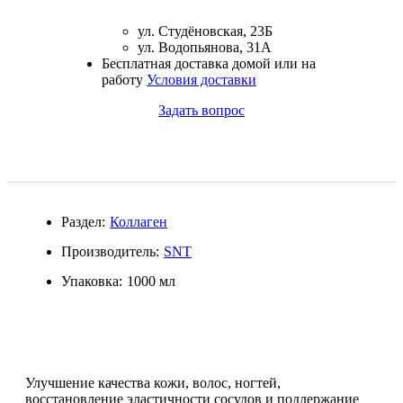
Магний + В6
ул. Студёновская, 23Б
ул. Водопьянова, 31А
Волосы и кожа
Бесплатная доставка домой или на
работу
Условия доставки
Здоровая печень
Задать вопрос
Здоровье костей
Зрение
Раздел:
Коллаген
Иммунитет
Производитель:
SNT
Коэнзим Q10
Упаковка:
1000 мл
Лецитин
Пищеварение
Улучшение качества кожи, волос, ногтей,
восстановление эластичности сосудов и поддержание
Сердце и Сосуды