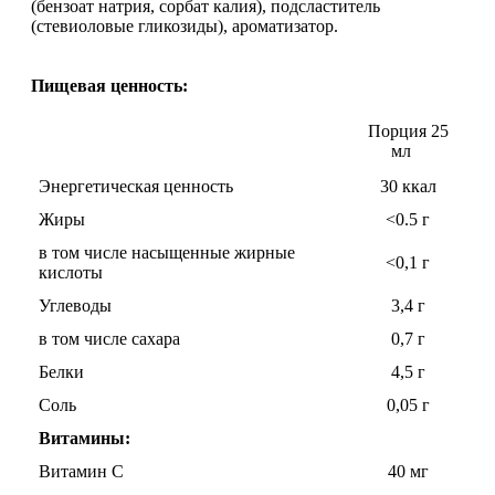
(бензоат натрия, сорбат калия), подсластитель
Изотоники
(стевиоловые гликозиды), ароматизатор.
Аргинин
Пищевая ценность:
Бета-аланин
Порция 25
мл
Комплексы аминокислот
Энергетическая ценность
30 ккал
Жиры
<0.5 г
Энергетики
в том числе насыщенные жирные
<0,1 г
кислоты
Таурин
Углеводы
3,4 г
Цитруллин
в том числе сахара
0,7 г
Белки
4,5 г
Глютамин
Соль
0,05 г
Витамины:
Гейнеры
Витамин С
40 мг
Аксессуары