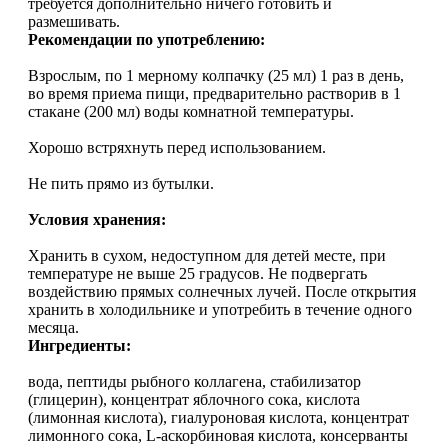
требуется дополнительно ничего готовить и
размешивать.
Рекомендации по употреблению:
Протеиновые печенья
Взрослым, по 1 мерному колпачку (25 мл) 1 раз в день,
во время приема пищи, предварительно растворив в 1
Для тренировки
стакане (200 мл) воды комнатной температуры.
НАЗАД
Хорошо встряхнуть перед использованием.
Не пить прямо из бутылки.
BCAA
Условия хранения:
НАЗАД
Хранить в сухом, недоступном для детей месте, при
температуре не выше 25 градусов. Не подвергать
Порошковые BCAA
воздействию прямых солнечных лучей. После открытия
хранить в холодильнике и употребить в течение одного
месяца.
BCAA в таблетках и капсулах
Ингредиенты:
Креатин
вода, пептиды рыбного коллагена, стабилизатор
(глицерин), концентрат яблочного сока, кислота
(лимонная кислота), гиалуроновая кислота, концентрат
Предтренировочные комплексы
лимонного сока, L-аскорбиновая кислота, консерванты