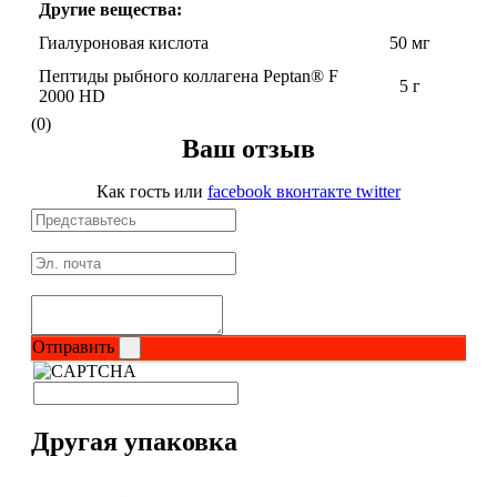
Другие вещества:
Гиалуроновая кислота
50 мг
НАЗАД
Пептиды рыбного коллагена Peptan® F
5 г
2000 HD
Ремни и перчатки
(0)
Ваш отзыв
Шейкеры и бутылки
Как гость
или
facebook
вконтакте
twitter
Прочее
Подарочные сертификаты
Фитнес резинки
Отправить
Полезные продукты
НАЗАД
Другая упаковка
Снеки и шоколад