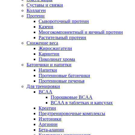
Суставы и связки
Коллаген
Протеин
Сывороточный протеин
Казеин
Многокомпонентный и яичный протеин
Растительный протеин
Снижение веса
Жиросжигатели
Карнитин
Пиколинат хрома
Батончики и напитки
Напитки
Протеиновые батончики
Протеиновые печенья
Для тренировки
BCAA
Порошковые BCAA
BCAA в таблетках и капсулах
Креатин
Предтренировочные комплексы
Изотоники
Аргинин
Бета-аланин