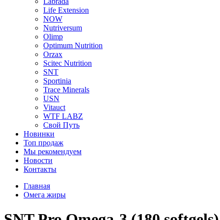
Labrada
Life Extension
NOW
Nutriversum
Olimp
Optimum Nutrition
Orzax
Scitec Nutrition
SNT
Sportinia
Trace Minerals
USN
Vitauct
WTF LABZ
Свой Путь
Новинки
Топ продаж
Мы рекомендуем
Новости
Контакты
Главная
Омега жиры
SNT Pro Omega-3 (180 softgels)