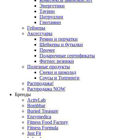
Комплексы аминокислот
Энергетики
Таурин
Цитруллин
Глютамин
Гейнеры
Аксессуары
Ремни и перчатки
Шейкеры и бутылки
Прочее
Подарочные сертификаты
Фитнес резинки
Полезные продукты
Снеки и шоколад
Соусы и Топпинги
Распродажа!
Распродажа NOW
Бренды
ActivLab
Bombbar
Buried Treasure
Enzymedica
Fitness Food Factory
Fitness Formula
Just Fit