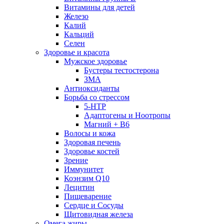
Витамины для детей
Железо
Калий
Кальций
Селен
Здоровье и красота
Мужское здоровье
Бустеры тестостерона
ЗМА
Антиоксиданты
Борьба со стрессом
5-HTP
Адаптогены и Ноотропы
Магний + В6
Волосы и кожа
Здоровая печень
Здоровье костей
Зрение
Иммунитет
Коэнзим Q10
Лецитин
Пищеварение
Сердце и Сосуды
Щитовидная железа
Омега жиры