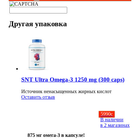
НАЗАД
Другая упаковка
Ремни и перчатки
Шейкеры и бутылки
Прочее
Подарочные сертификаты
SNT Ultra Omega-3 1250 mg (300 caps)
Фитнес резинки
Источник ненасыщенных жирных кислот
Оставить отзыв
Полезные продукты
5990
c
НАЗАД
В наличии
в 2 магазинах
Снеки и шоколад
875 мг омега-3 в капсуле!