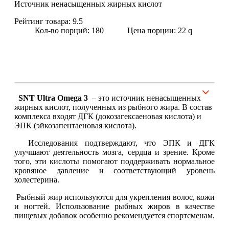
Источник ненасыщенных жирных кислот
Рейтинг товара:
9.5
Щитовидная железа
Кол-во порций: 180
Цена порции: 22
q
Омега жиры
Суставы и связки
Коллаген
SNT Ultra Omega 3
– это источник ненасыщенных
жирных кислот, полученных из рыбного жира. В состав
комплекса входят ДГК (докозагексаеновая кислота) и
Протеин
ЭПК (эйкозапентаеновая кислота).
Исследования подтверждают, что ЭПК и ДГК
НАЗАД
улучшают деятельность мозга, сердца и зрение. Кроме
того, эти кислоты помогают поддерживать нормальное
Сывороточный протеин
кровяное давление и соответствующий уровень
холестерина.
Казеин
Рыбный жир используются для укрепления волос, кожи
и ногтей. Использование рыбных жиров в качестве
пищевых добавок особенно рекомендуется спортсменам.
Многокомпонентный и яичный протеин