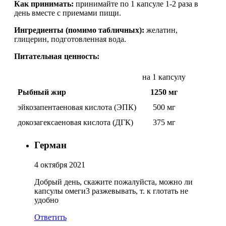
Как принимать:
принимайте по 1 капсуле 1-2 раза в
день вместе с приемами пищи.
Растительный протеин
Ингредиенты (помимо табличных):
желатин,
Снижение веса
глицерин, подготовленная вода.
Питательная ценность:
НАЗАД
на 1 капсулу
Жиросжигатели
Рыбный жир
1250 мг
эйкозапентаеновая кислота (ЭПК)
500 мг
Карнитин
докозагексаеновая кислота (ДГК)
375 мг
Пиколинат хрома
Герман
Батончики и напитки
4 октября 2021
НАЗАД
Добрый день, скажите пожалуйста, можно ли
капсулы омеги3 разжевывать, т. к глотать не
удобно
Напитки
Ответить
Протеиновые батончики