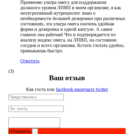
Применяю ультра омегу для поддержания
Изотоники
должного уровня ЛПВП в моем организме, я как
интегративный нутрициолог знаю о
необходимости большей дозировки при различных
Аргинин
состояниях, эта ультра омега ооочень удобная
форма и дозировка в одной капсуле. А самое
Бета-аланин
главное она рабочая! Что и подтверждается по
анализу индекс омега, на ЛПВП, на состоянии
сосудов и всего организма. Кстати глотать удобно,
Комплексы аминокислот
привыкаешь быстро.
Ответить
Энергетики
(3)
Таурин
Ваш отзыв
Как гость
или
facebook
вконтакте
twitter
Цитруллин
Глютамин
Гейнеры
Отправить
Аксессуары