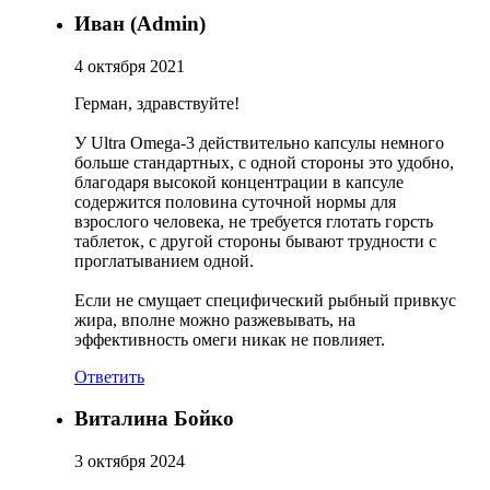
Иван (Admin)
Протеиновые печенья
4 октября 2021
Герман, здравствуйте!
Для тренировки
У Ultra Omega-3 действительно капсулы немного
НАЗАД
больше стандартных, с одной стороны это удобно,
благодаря высокой концентрации в капсуле
содержится половина суточной нормы для
BCAA
взрослого человека, не требуется глотать горсть
таблеток, с другой стороны бывают трудности с
НАЗАД
проглатыванием одной.
Если не смущает специфический рыбный привкус
Порошковые BCAA
жира, вполне можно разжевывать, на
эффективность омеги никак не повлияет.
BCAA в таблетках и капсулах
Ответить
Креатин
Виталина Бойко
Предтренировочные комплексы
3 октября 2024