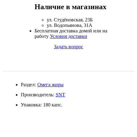
Наличие в магазинах
Магний + В6
ул. Студёновская, 23Б
Волосы и кожа
ул. Водопьянова, 31А
Бесплатная доставка домой или на
Здоровая печень
работу
Условия доставки
Задать вопрос
Здоровье костей
Зрение
Иммунитет
Раздел:
Омега жиры
Коэнзим Q10
Производитель:
SNT
Упаковка:
180 капс.
Лецитин
Пищеварение
Сердце и Сосуды