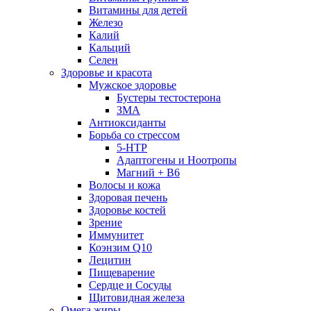
Витамины для детей
Железо
Калий
Кальций
Селен
Здоровье и красота
Мужское здоровье
Бустеры тестостерона
ЗМА
Антиоксиданты
Борьба со стрессом
5-HTP
Адаптогены и Ноотропы
Магний + В6
Волосы и кожа
Здоровая печень
Здоровье костей
Зрение
Иммунитет
Коэнзим Q10
Лецитин
Пищеварение
Сердце и Сосуды
Щитовидная железа
Омега жиры