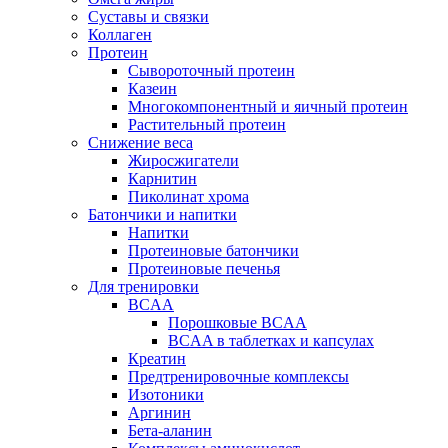
Суставы и связки
Коллаген
Протеин
Сывороточный протеин
Казеин
Многокомпонентный и яичный протеин
Растительный протеин
Снижение веса
Жиросжигатели
Карнитин
Пиколинат хрома
Батончики и напитки
Напитки
Протеиновые батончики
Протеиновые печенья
Для тренировки
BCAA
Порошковые BCAA
BCAA в таблетках и капсулах
Креатин
Предтренировочные комплексы
Изотоники
Аргинин
Бета-аланин