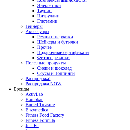
Комплексы аминокислот
Энергетики
Таурин
Цитруллин
Глютамин
Гейнеры
Аксессуары
Ремни и перчатки
Шейкеры и бутылки
Прочее
Подарочные сертификаты
Фитнес резинки
Полезные продукты
Снеки и шоколад
Соусы и Топпинги
Распродажа!
Распродажа NOW
Бренды
ActivLab
Bombbar
Buried Treasure
Enzymedica
Fitness Food Factory
Fitness Formula
Just Fit