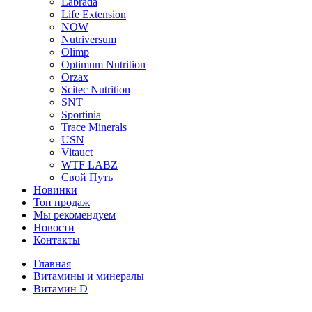
Labrada
Life Extension
NOW
Nutriversum
Olimp
Optimum Nutrition
Orzax
Scitec Nutrition
SNT
Sportinia
Trace Minerals
USN
Vitauct
WTF LABZ
Свой Путь
Новинки
Топ продаж
Мы рекомендуем
Новости
Контакты
Главная
Витамины и минералы
Витамин D