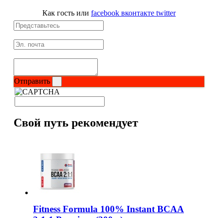
Как гость
или
facebook
вконтакте
twitter
НАЗАД
Ремни и перчатки
Шейкеры и бутылки
Отправить
Прочее
Подарочные сертификаты
Свой путь рекомендует
Фитнес резинки
Полезные продукты
НАЗАД
Снеки и шоколад
Fitness Formula 100% Instant BCAA