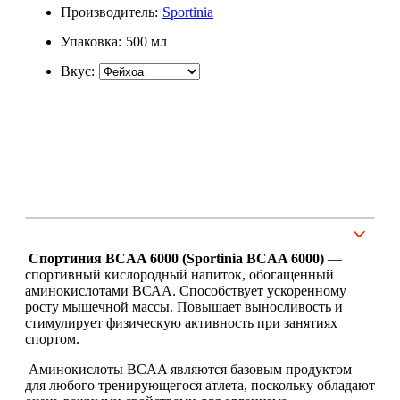
Производитель:
Sportinia
Растительный протеин
Упаковка:
500 мл
Снижение веса
Вкус:
НАЗАД
Жиросжигатели
Карнитин
Пиколинат хрома
Спортиния BCAA 6000 (Sportinia BCAA 6000)
―
спортивный кислородный напиток, обогащенный
Батончики и напитки
аминокислотами ВСАА. Способствует ускоренному
росту мышечной массы. Повышает выносливость и
НАЗАД
стимулирует физическую активность при занятиях
спортом.
Напитки
Аминокислоты BCAA являются базовым продуктом
для любого тренирующегося атлета, поскольку обладают
Протеиновые батончики