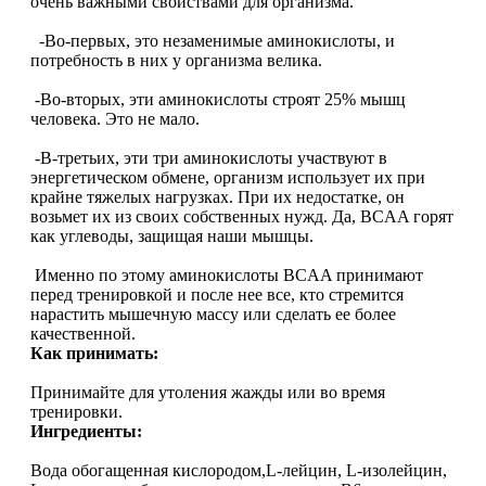
очень важными свойствами для организма.
-Во-первых, это незаменимые аминокислоты, и
Протеиновые печенья
потребность в них у организма велика.
-Во-вторых, эти аминокислоты строят 25% мышц
Для тренировки
человека. Это не мало.
НАЗАД
-В-третьих, эти три аминокислоты участвуют в
энергетическом обмене, организм использует их при
крайне тяжелых нагрузках. При их недостатке, он
BCAA
возьмет их из своих собственных нужд. Да, BCAA горят
как углеводы, защищая наши мышцы.
НАЗАД
Именно по этому аминокислоты BCAA принимают
перед тренировкой и после нее все, кто стремится
Порошковые BCAA
нарастить мышечную массу или сделать ее более
качественной.
Как принимать:
BCAA в таблетках и капсулах
Принимайте для утоления жажды или во время
Креатин
тренировки.
Ингредиенты:
Предтренировочные комплексы
Вода обогащенная кислородом,L-лейцин, L-изолейцин,