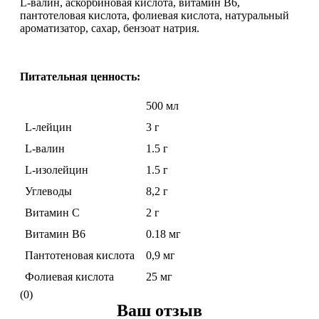
L-валин, аскорбиновая кислота, витамин В6,
Изотоники
пантотеловая кислота, фолиевая кислота, натуральный
ароматизатор, сахар, бензоат натрия.
Аргинин
Питательная ценность:
Бета-аланин
500 мл
Комплексы аминокислот
L-лейцин
3 г
L-валин
1.5 г
Энергетики
L-изолейцин
1.5 г
Таурин
Углеводы
8,2 г
Витамин C
2 г
Цитруллин
Витамин B6
0.18 мг
Глютамин
Пантотеновая кислота
0,9 мг
Фолиевая кислота
25 мг
Гейнеры
(0)
Ваш отзыв
Аксессуары