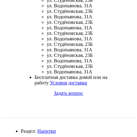
ул. Студёновская, 23Б
ул. Водопьянова, 31А
ул. Студёновская, 23Б
Щитовидная железа
ул. Водопьянова, 31А
ул. Студёновская, 23Б
ул. Водопьянова, 31А
Омега жиры
ул. Студёновская, 23Б
ул. Водопьянова, 31А
Суставы и связки
ул. Студёновская, 23Б
ул. Водопьянова, 31А
ул. Студёновская, 23Б
Коллаген
ул. Водопьянова, 31А
ул. Студёновская, 23Б
ул. Водопьянова, 31А
Протеин
Бесплатная доставка домой или на
работу
Условия доставки
НАЗАД
Задать вопрос
Сывороточный протеин
Казеин
Многокомпонентный и яичный протеин
Раздел:
Напитки