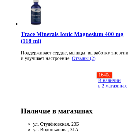
Изотоники
Аргинин
Trace Minerals Ionic Magnesium 400 mg
Бета-аланин
(118 ml)
Комплексы аминокислот
Поддерживает сердце, мышцы, выработку энергии
и улучшает настроение.
Отзывы (2)
Энергетики
1640
c
Таурин
В наличии
в 2 магазинах
Цитруллин
Глютамин
Наличие в магазинах
Гейнеры
ул. Студёновская, 23Б
ул. Водопьянова, 31А
Аксессуары