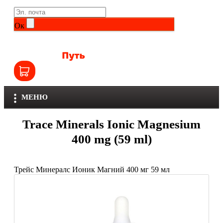
Life Extension
Общие комплексы
Ок
NOW
Другие витамины и минералы
Nutriversum
Витамины группы B
Olimp
Витамины для детей
МЕНЮ
Optimum Nutrition
Железо
Trace Minerals Ionic Magnesium
Orzax
Калий
400 mg (59 ml)
Scitec Nutrition
Кальций
Трейс Минералс Ионик Магний 400 мг 59 мл
SNT
Селен
Здоровье и красота
Sportinia