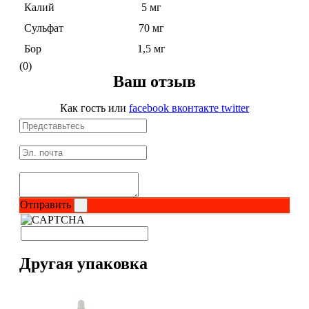
Калий
5 мг
Сульфат
70 мг
Протеиновые печенья
Бор
1,5 мг
Для тренировки
(0)
Ваш отзыв
НАЗАД
Как гость
или
facebook
вконтакте
twitter
BCAA
НАЗАД
Порошковые BCAA
Отправить
BCAA в таблетках и капсулах
Креатин
Другая упаковка
Предтренировочные комплексы