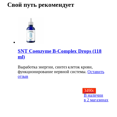
Свой путь рекомендует
НАЗАД
Ремни и перчатки
Шейкеры и бутылки
Прочее
SNT Coenzyme B-Complex Drops (118
ml)
Подарочные сертификаты
Выработка энергии, синтез клеток крови,
функционирование нервной системы.
Оставить
Фитнес резинки
отзыв
Полезные продукты
3490
c
В наличии
НАЗАД
в 2 магазинах
Снеки и шоколад