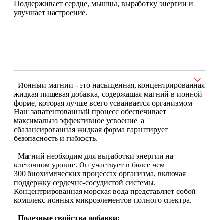
Поддерживает сердце, мышцы, выработку энергии и
улучшает настроение.
Щитовидная железа
Омега жиры
Суставы и связки
Ионный магний - это насыщенная, концентрированная
Коллаген
жидкая пищевая добавка, содержащая магний в ионной
форме, которая лучше всего усваивается организмом.
Наш запатентованный процесс обеспечивает
Протеин
максимально эффективное усвоение, а
сбалансированная жидкая форма гарантирует
безопасность и гибкость.
НАЗАД
Магний необходим для выработки энергии на
Сывороточный протеин
клеточном уровне. Он участвует в более чем
300 биохимических процессах организма, включая
поддержку сердечно-сосудистой системы.
Казеин
Концентрированная морская вода представляет собой
комплекс ионных микроэлементов полного спектра.
Многокомпонентный и яичный протеин
Полезные свойства добавки: