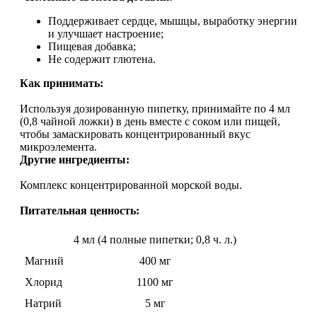
Растительный протеин
Поддерживает сердце, мышцы, выработку энергии
и улучшает настроение;
Пищевая добавка;
Снижение веса
Не содержит глютена.
Как принимать:
НАЗАД
Используя дозированную пипетку, принимайте по 4 мл
Жиросжигатели
(0,8 чайной ложки) в день вместе с соком или пищей,
чтобы замаскировать концентрированный вкус
микроэлемента.
Карнитин
Другие ингредиенты:
Пиколинат хрома
Комплекс концентрированной морской воды.
Питательная ценность:
Батончики и напитки
4 мл (4 полные пипетки; 0,8 ч. л.)
НАЗАД
Магний
400 мг
Хлорид
1100 мг
Напитки
Натрий
5 мг
Протеиновые батончики