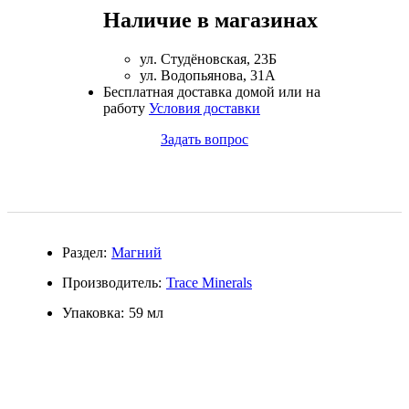
Наличие в магазинах
Магний + В6
ул. Студёновская, 23Б
Волосы и кожа
ул. Водопьянова, 31А
Бесплатная доставка домой или на
Здоровая печень
работу
Условия доставки
Задать вопрос
Здоровье костей
Зрение
Иммунитет
Раздел:
Магний
Коэнзим Q10
Производитель:
Trace Minerals
Упаковка:
59 мл
Лецитин
Пищеварение
Сердце и Сосуды