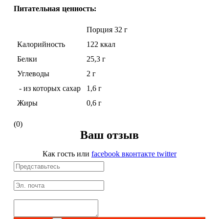
Питательная ценность:
Протеиновые печенья
Порция 32 г
Калорийность
122 ккал
Для тренировки
Белки
25,3 г
НАЗАД
Углеводы
2 г
- из которых сахар
1,6 г
BCAA
Жиры
0,6 г
НАЗАД
(0)
Ваш отзыв
Порошковые BCAA
Как гость
или
facebook
вконтакте
twitter
BCAA в таблетках и капсулах
Креатин
Предтренировочные комплексы