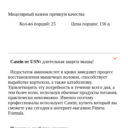
Щитовидная железа
Мицелярный казеин премиум качества
Кол-во порций: 25
Цена порции: 156
q
Омега жиры
Суставы и связки
Коллаген
Casein от USN:
длительная защита мышц!
Протеин
Недостаток аминокислот в крови замедляет процесс
восстановления мышечных волокон, способствует
НАЗАД
выработке кортизола, а также катаболизму.
Удовлетворить эту потребность в течении всего дня, а
тем более ночи, используя обычные продукты питания,
Сывороточный протеин
практически невозможно. Именно поэтому
профессионалы используют Casein, купить который вы
сможете уже сегодня в интернет-магазине Fitness
Казеин
Formula.
Многокомпонентный и яичный протеин