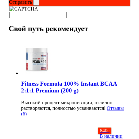
Отправить
Изотоники
Аргинин
Свой путь рекомендует
Бета-аланин
Комплексы аминокислот
Энергетики
Таурин
Fitness Formula 100% Instant BCAA
2:1:1 Premium (200 g)
Цитруллин
Высокий процент микронизации, отлично
растворяются, полностью усваиваются!
Отзывы
Глютамин
(6)
Гейнеры
840
c
В наличии
Аксессуары