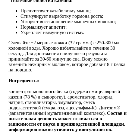
Полезные свойства казеина:
Растительный протеин
Препятствует катаболизму мышц;
Стимулирует выработку гормона роста;
Ускоряет восстановление мышечных волокон;
Снижение веса
Нормализует аппетит;
Укрепляет иммунную систему.
НАЗАД
Смешайте ±2 мерные ложки (32 грамма) с 250-300 мл
холодной воды. Хорошо взбалтывайте в течение 30
Жиросжигатели
секунд. Для достижения наилучшего результата
принимайте за 30-60 минут до сна. Воду можно
заменить нежирным молоком, которое добавит 8 г белка
Карнитин
на порцию.
Пиколинат хрома
Ингредиенты:
концентрат молочного белка (содержит мицеллярный
Батончики и напитки
казеин (78 %) и сыворотку), ароматизатор, хлорид
натрия, стабилизаторы, эмульгатор, смесь
НАЗАД
подсластителей (сукралоза, ацесульфам-К), Дигезим®
(запатентованный мультиэнзимный комплекс).
Cостав и
питательная ценность может отличаться в
Напитки
зависимости от вкуса и производственной площадки,
информацию можно уточнить у консультантов.
Протеиновые батончики