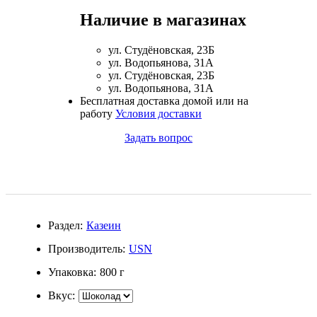
Магний + В6
Наличие в магазинах
Волосы и кожа
ул. Студёновская, 23Б
ул. Водопьянова, 31А
ул. Студёновская, 23Б
Здоровая печень
ул. Водопьянова, 31А
Бесплатная доставка домой или на
работу
Условия доставки
Здоровье костей
Задать вопрос
Зрение
Иммунитет
Коэнзим Q10
Раздел:
Казеин
Производитель:
USN
Лецитин
Упаковка:
800 г
Пищеварение
Вкус:
Сердце и Сосуды