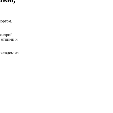
портом.
солярий,
 отдачей и
 каждом из