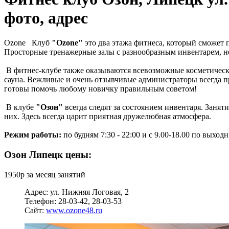
фото, адрес
Ozone
Клуб
"Ozone"
это два этажа фитнеса, который сможет 
Просторные тренажерные залы с разнообразным инвентарем, нес
В фитнес-клубе также оказываются всевозможные косметическ
сауна. Вежливые и очень отзывчивые администраторы всегда п
готовы помочь любому новичку правильным советом!
В клубе
"Озон"
всегда следят за состоянием инвентаря. Заня
них. Здесь всегда царит приятная дружелюбная атмосфера.
Режим работы:
по будням 7:30 - 22:00 и с 9.00-18.00 по выход
Озон Липецк цены:
1950р за месяц занятий
Адрес: ул. Нижняя Логовая, 2
Телефон: 28-03-42, 28-03-53
Сайт:
www.ozone48.ru