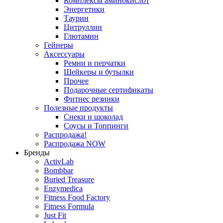
Комплексы аминокислот
Энергетики
Таурин
Цитруллин
Глютамин
Гейнеры
Аксессуары
Ремни и перчатки
Шейкеры и бутылки
Прочее
Подарочные сертификаты
Фитнес резинки
Полезные продукты
Снеки и шоколад
Соусы и Топпинги
Распродажа!
Распродажа NOW
Бренды
ActivLab
Bombbar
Buried Treasure
Enzymedica
Fitness Food Factory
Fitness Formula
Just Fit