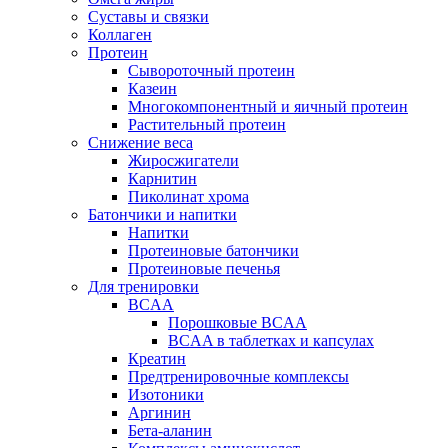
Суставы и связки
Коллаген
Протеин
Сывороточный протеин
Казеин
Многокомпонентный и яичный протеин
Растительный протеин
Снижение веса
Жиросжигатели
Карнитин
Пиколинат хрома
Батончики и напитки
Напитки
Протеиновые батончики
Протеиновые печенья
Для тренировки
BCAA
Порошковые BCAA
BCAA в таблетках и капсулах
Креатин
Предтренировочные комплексы
Изотоники
Аргинин
Бета-аланин