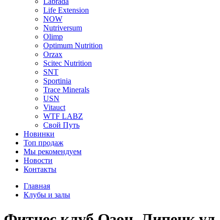
Labrada
Life Extension
NOW
Nutriversum
Olimp
Optimum Nutrition
Orzax
Scitec Nutrition
SNT
Sportinia
Trace Minerals
USN
Vitauct
WTF LABZ
Свой Путь
Новинки
Топ продаж
Мы рекомендуем
Новости
Контакты
Главная
Клубы и залы
Фитнес клуб Озон, Липецк ул.