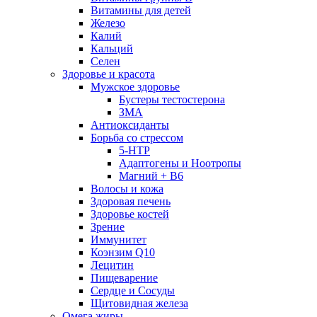
Витамины для детей
Железо
Калий
Кальций
Селен
Здоровье и красота
Мужское здоровье
Бустеры тестостерона
ЗМА
Антиоксиданты
Борьба со стрессом
5-HTP
Адаптогены и Ноотропы
Магний + В6
Волосы и кожа
Здоровая печень
Здоровье костей
Зрение
Иммунитет
Коэнзим Q10
Лецитин
Пищеварение
Сердце и Сосуды
Щитовидная железа
Омега жиры