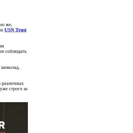
но же,
ли
USN Trust
ым
ое соблюдать
 шоколад,
5 различных
уже строго за