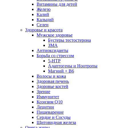
Витамины для детей
Железо
Калий
Кальций
Селен
Здоровье и красота
Мужское здоровье
Бустеры тестостерона
ЗМА
Антиоксиданты
Борьба со стрессом
5-HTP
Адаптогены и Ноотропы
Магний + В6
Волосы и кожа
Здоровая печень
Здоровье костей
Зрение
Иммунитет
Коэнзим Q10
Лецитин
Пищеварение
Сердце и Сосуды
Щитовидная железа
Омега жиры