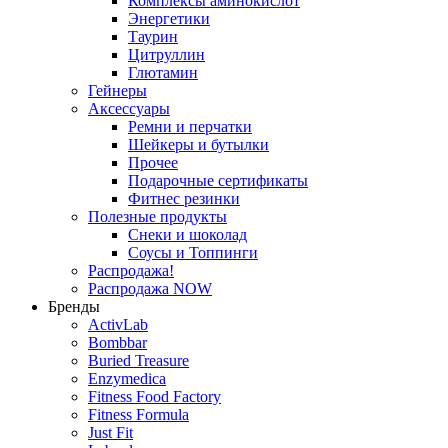
Комплексы аминокислот
Энергетики
Таурин
Цитруллин
Глютамин
Гейнеры
Аксессуары
Ремни и перчатки
Шейкеры и бутылки
Прочее
Подарочные сертификаты
Фитнес резинки
Полезные продукты
Снеки и шоколад
Соусы и Топпинги
Распродажа!
Распродажа NOW
Бренды
ActivLab
Bombbar
Buried Treasure
Enzymedica
Fitness Food Factory
Fitness Formula
Just Fit