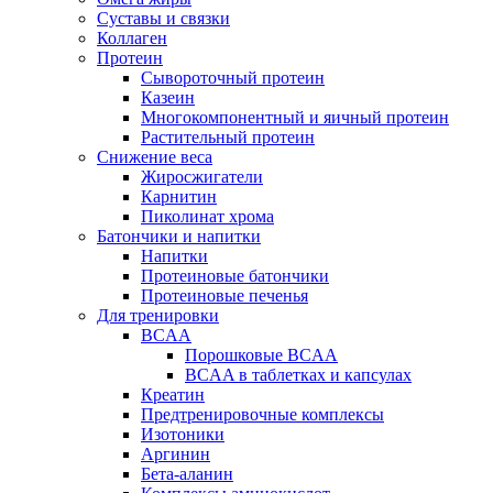
Суставы и связки
Коллаген
Протеин
Сывороточный протеин
Казеин
Многокомпонентный и яичный протеин
Растительный протеин
Снижение веса
Жиросжигатели
Карнитин
Пиколинат хрома
Батончики и напитки
Напитки
Протеиновые батончики
Протеиновые печенья
Для тренировки
BCAA
Порошковые BCAA
BCAA в таблетках и капсулах
Креатин
Предтренировочные комплексы
Изотоники
Аргинин
Бета-аланин