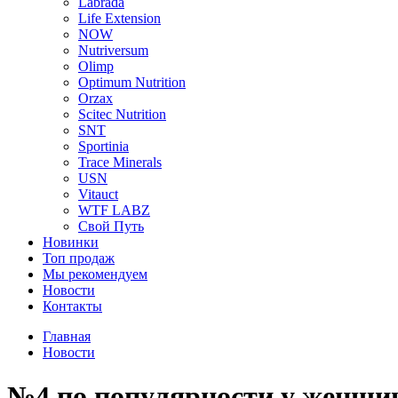
Labrada
Life Extension
NOW
Nutriversum
Olimp
Optimum Nutrition
Orzax
Scitec Nutrition
SNT
Sportinia
Trace Minerals
USN
Vitauct
WTF LABZ
Свой Путь
Новинки
Топ продаж
Мы рекомендуем
Новости
Контакты
Главная
Новости
№4 по популярности у женщин