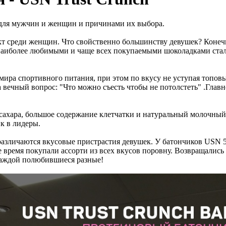
для мужчин и женщин и причинами их выбора.
кт среди женщин. Что свойственно большинству девушек? Конеч
 Наиболее любимыми и чаще всех покупаемыми шоколадками ста
мира спортивного питания, при этом по вкусу не уступая топов
 вечный вопрос: "Что можно съесть чтобы не потолстеть" .Главн
сахара, большое содержание клетчатки и натуральный молочный
к в лидеры.
о различаются вкусовые пристрастия девушек. У батончиков USN 
время покупали ассорти из всех вкусов поровну. Возвращались 
 каждой полюбившиеся разные!