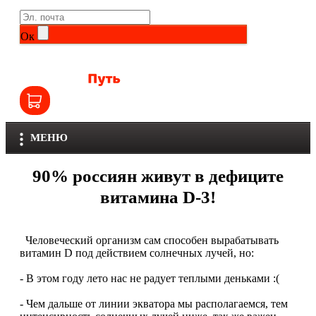
Life Extension
Общие комплексы
Ок
NOW
Другие витамины и минералы
Nutriversum
Витамины группы B
Olimp
Витамины для детей
МЕНЮ
Optimum Nutrition
Железо
90% россиян живут в дефиците
Orzax
Калий
витамина D-3!
Scitec Nutrition
Кальций
Человеческий организм сам способен вырабатывать
SNT
витамин D под действием солнечных лучей, но:
Селен
- В этом году лето нас не радует теплыми деньками :(
Здоровье и красота
Sportinia
- Чем дальше от линии экватора мы располагаемся, тем