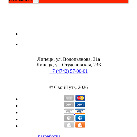
Щитовидная железа
Омега жиры
Суставы и связки
Коллаген
Липецк, ул. Водопьянова, 31а
Липецк, ул. Студеновская, 23Б
+7 (4742) 57-00-01
Протеин
© СвойПуть, 2026
НАЗАД
Сывороточный протеин
Казеин
Многокомпонентный и яичный протеин
разработка