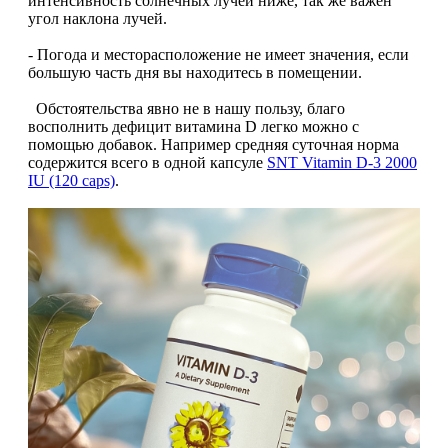
интенсивность солнечных лучей ниже, так же важен
НАЗАД
Trace Minerals
угол наклона лучей.
Мужское здоровье
- Погода и месторасположение не имеет значения, если
USN
большую часть дня вы находитесь в помещении.
НАЗАД
Vitauct
Обстоятельства явно не в нашу пользу, благо
восполнить дефицит витамина D легко можно с
Бустеры тестостерона
помощью добавок. Например средняя суточная норма
WTF LABZ
содержится всего в одной капсуле
SNT Vitamin D-3 2000
IU (120 caps)
.
ЗМА
Свой Путь
Антиоксиданты
Борьба со стрессом
НАЗАД
5-HTP
Адаптогены и Ноотропы