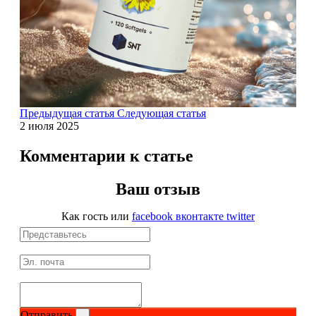
Магний + В6
Волосы и кожа
Здоровая печень
Предыдущая статья
Следующая статья
Здоровье костей
2 июля 2025
Зрение
Комментарии к статье
Иммунитет
Ваш отзыв
Коэнзим Q10
Как гость
или
facebook
вконтакте
twitter
Лецитин
Пищеварение
Сердце и Сосуды
Отправить