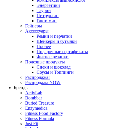
Комплексы аминокислот
Энергетики
Таурин
Цитруллин
Глютамин
Гейнеры
Аксессуары
Ремни и перчатки
Шейкеры и бутылки
Прочее
Подарочные сертификаты
Фитнес резинки
Полезные продукты
Снеки и шоколад
Соусы и Топпинги
Распродажа!
Распродажа NOW
Бренды
ActivLab
Bombbar
Buried Treasure
Enzymedica
Fitness Food Factory
Fitness Formula
Just Fit