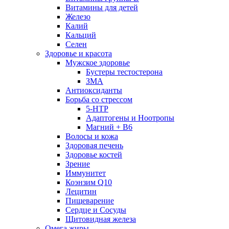
Витамины для детей
Железо
Калий
Кальций
Селен
Здоровье и красота
Мужское здоровье
Бустеры тестостерона
ЗМА
Антиоксиданты
Борьба со стрессом
5-HTP
Адаптогены и Ноотропы
Магний + В6
Волосы и кожа
Здоровая печень
Здоровье костей
Зрение
Иммунитет
Коэнзим Q10
Лецитин
Пищеварение
Сердце и Сосуды
Щитовидная железа
Омега жиры