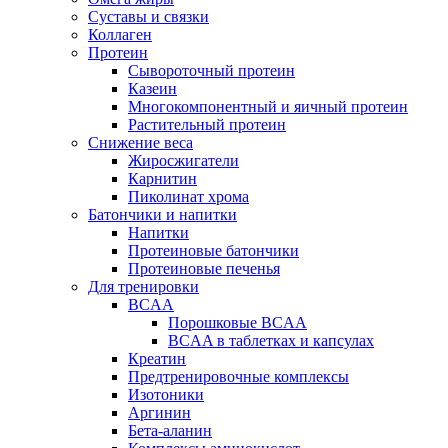
Суставы и связки
Коллаген
Протеин
Сывороточный протеин
Казеин
Многокомпонентный и яичный протеин
Растительный протеин
Снижение веса
Жиросжигатели
Карнитин
Пиколинат хрома
Батончики и напитки
Напитки
Протеиновые батончики
Протеиновые печенья
Для тренировки
BCAA
Порошковые BCAA
BCAA в таблетках и капсулах
Креатин
Предтренировочные комплексы
Изотоники
Аргинин
Бета-аланин