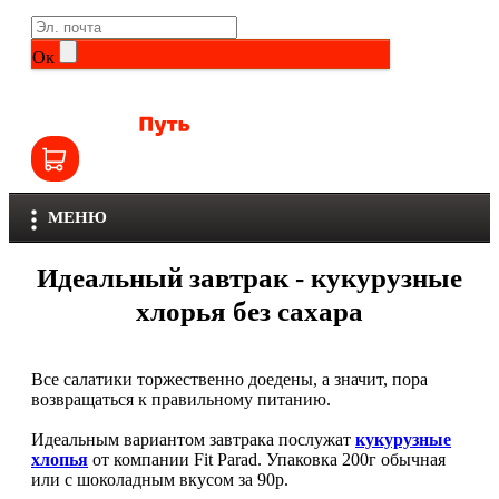
Life Extension
Общие комплексы
Ок
NOW
Другие витамины и минералы
Nutriversum
Витамины группы B
Olimp
Витамины для детей
МЕНЮ
Optimum Nutrition
Железо
Идеальный завтрак - кукурузные
Orzax
Калий
хлорья без сахара
Scitec Nutrition
Кальций
Все салатики торжественно доедены, а значит, пора
SNT
возвращаться к правильному питанию.
Селен
Идеальным вариантом завтрака послужат
кукурузные
Здоровье и красота
Sportinia
хлопья
от компании Fit Parad. Упаковка 200г обычная
или с шоколадным вкусом за 90р.