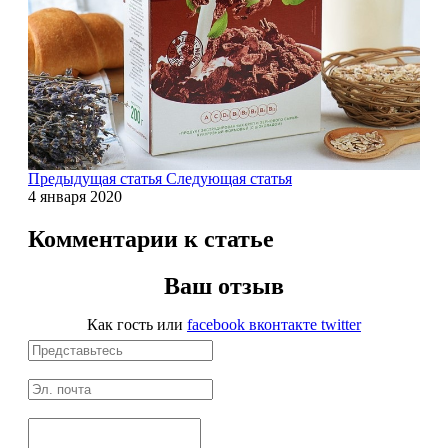
Магний + В6
Волосы и кожа
Здоровая печень
Здоровье костей
Предыдущая статья
Следующая статья
4 января 2020
Зрение
Комментарии к статье
Иммунитет
Ваш отзыв
Коэнзим Q10
Как гость
или
facebook
вконтакте
twitter
Лецитин
Пищеварение
Сердце и Сосуды