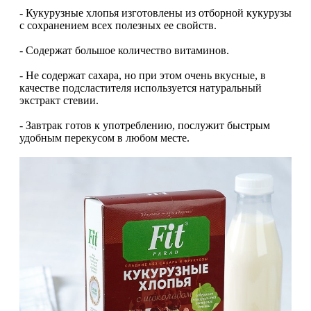
НАЗАД
Trace Minerals
- Кукурузные хлопья изготовлены из отборной кукурузы
с сохранением всех полезных ее свойств.
Мужское здоровье
USN
- Содержат большое количество витаминов.
НАЗАД
Vitauct
- Не содержат сахара, но при этом очень вкусные, в
качестве подсластителя используется натуральный
Бустеры тестостерона
экстракт стевии.
WTF LABZ
- Завтрак готов к употреблению, послужит быстрым
ЗМА
удобным перекусом в любом месте.
Свой Путь
Антиоксиданты
Борьба со стрессом
НАЗАД
5-HTP
Адаптогены и Ноотропы