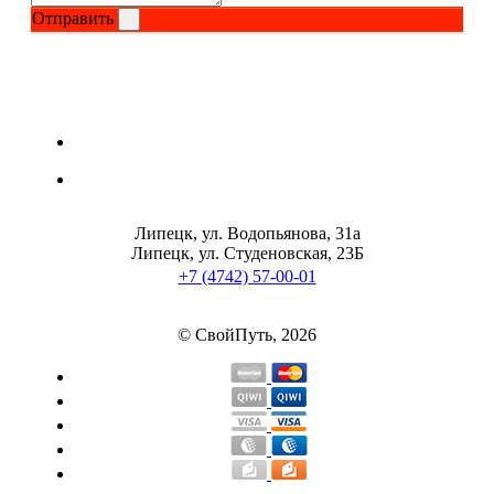
Отправить
Щитовидная железа
Омега жиры
Суставы и связки
Коллаген
Липецк, ул. Водопьянова, 31а
Липецк, ул. Студеновская, 23Б
Протеин
+7 (4742) 57-00-01
НАЗАД
© СвойПуть, 2026
Сывороточный протеин
Казеин
Многокомпонентный и яичный протеин