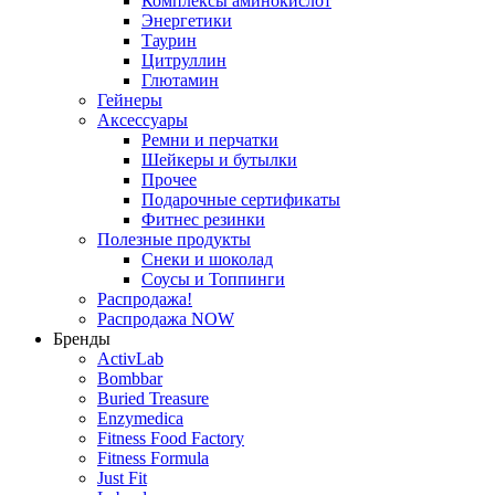
Комплексы аминокислот
Энергетики
Таурин
Цитруллин
Глютамин
Гейнеры
Аксессуары
Ремни и перчатки
Шейкеры и бутылки
Прочее
Подарочные сертификаты
Фитнес резинки
Полезные продукты
Снеки и шоколад
Соусы и Топпинги
Распродажа!
Распродажа NOW
Бренды
ActivLab
Bombbar
Buried Treasure
Enzymedica
Fitness Food Factory
Fitness Formula
Just Fit