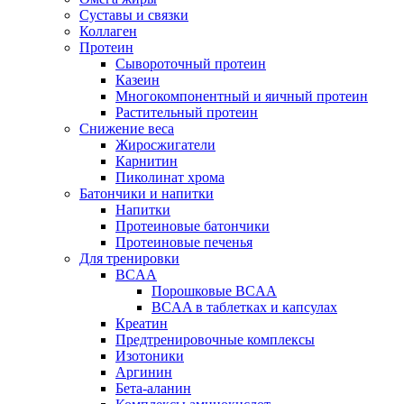
Суставы и связки
Коллаген
Протеин
Сывороточный протеин
Казеин
Многокомпонентный и яичный протеин
Растительный протеин
Снижение веса
Жиросжигатели
Карнитин
Пиколинат хрома
Батончики и напитки
Напитки
Протеиновые батончики
Протеиновые печенья
Для тренировки
BCAA
Порошковые BCAA
BCAA в таблетках и капсулах
Креатин
Предтренировочные комплексы
Изотоники
Аргинин
Бета-аланин