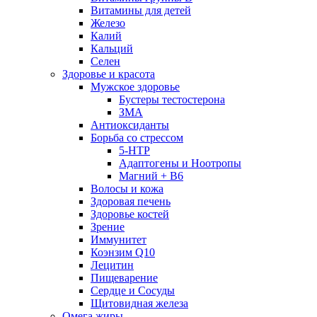
Витамины для детей
Железо
Калий
Кальций
Селен
Здоровье и красота
Мужское здоровье
Бустеры тестостерона
ЗМА
Антиоксиданты
Борьба со стрессом
5-HTP
Адаптогены и Ноотропы
Магний + В6
Волосы и кожа
Здоровая печень
Здоровье костей
Зрение
Иммунитет
Коэнзим Q10
Лецитин
Пищеварение
Сердце и Сосуды
Щитовидная железа
Омега жиры