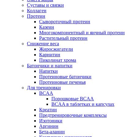
Суставы и связки
Коллаген
Протеин
Сывороточный протеин
Казеин
Многокомпонентный и яичный протеин
Растительный протеин
Снижение веса
Жиросжигатели
Карнитин
Пиколинат хрома
Батончики и напитки
Напитки
Протеиновые батончики
Протеиновые печенья
Для тренировки
BCAA
Порошковые BCAA
BCAA в таблетках и капсулах
Креатин
Предтренировочные комплексы
Изотоники
Аргинин
Бета-аланин