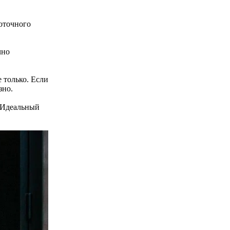
оточного
чно
 только. Если
зно.
. Идеальный