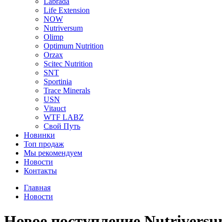
Labrada
Life Extension
NOW
Nutriversum
Olimp
Optimum Nutrition
Orzax
Scitec Nutrition
SNT
Sportinia
Trace Minerals
USN
Vitauct
WTF LABZ
Свой Путь
Новинки
Топ продаж
Мы рекомендуем
Новости
Контакты
Главная
Новости
Новое поступление Nutrivers