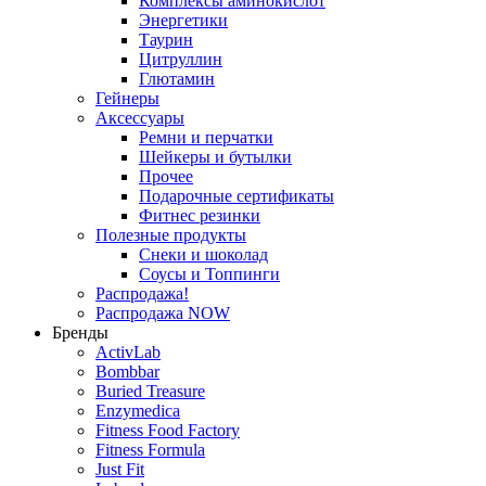
Комплексы аминокислот
Энергетики
Таурин
Цитруллин
Глютамин
Гейнеры
Аксессуары
Ремни и перчатки
Шейкеры и бутылки
Прочее
Подарочные сертификаты
Фитнес резинки
Полезные продукты
Снеки и шоколад
Соусы и Топпинги
Распродажа!
Распродажа NOW
Бренды
ActivLab
Bombbar
Buried Treasure
Enzymedica
Fitness Food Factory
Fitness Formula
Just Fit