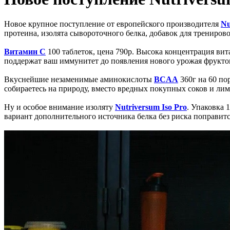
Новое крупное поступление от европейского производителя
Nu
протеина, изолята сывороточного белка, добавок для тренирово
Витамин С
100 таблеток, цена 790р. Высока концентрация ви
поддержат ваш иммунитет до появления нового урожая фрукто
Вкуснейшие незаменимые аминокислоты
BCAA
360г на 60 по
собираетесь на природу, вместо вредных покупных соков и лим
Ну и особое внимание изоляту
Nutriversum Iso Pro
. Упаковка 
вариант дополнительного источника белка без риска поправитс