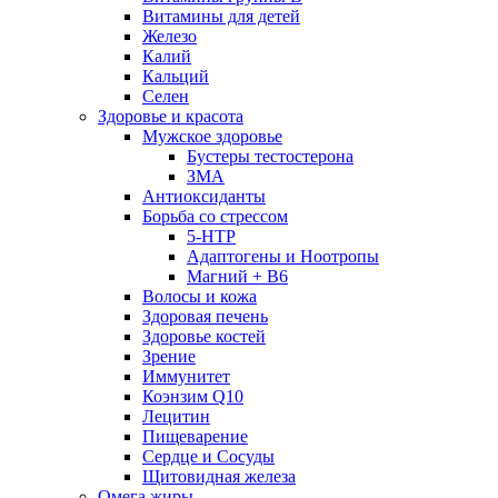
Витамины для детей
Железо
Калий
Кальций
Селен
Здоровье и красота
Мужское здоровье
Бустеры тестостерона
ЗМА
Антиоксиданты
Борьба со стрессом
5-HTP
Адаптогены и Ноотропы
Магний + В6
Волосы и кожа
Здоровая печень
Здоровье костей
Зрение
Иммунитет
Коэнзим Q10
Лецитин
Пищеварение
Сердце и Сосуды
Щитовидная железа
Омега жиры