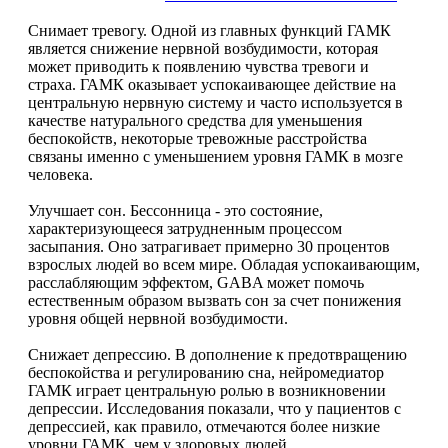
НАЗАД
Trace Minerals
Снимает тревогу. Одной из главных функций ГАМК
является снижение нервной возбудимости, которая
Мужское здоровье
USN
может приводить к появлению чувства тревоги и
страха. ГАМК оказывает успокаивающее действие на
НАЗАД
центральную нервную систему и часто используется в
Vitauct
качестве натурального средства для уменьшения
беспокойств, некоторые тревожные расстройства
Бустеры тестостерона
WTF LABZ
связаны именно с уменьшением уровня ГАМК в мозге
человека.
ЗМА
Свой Путь
Улучшает сон. Бессонница - это состояние,
характеризующееся затрудненным процессом
Антиоксиданты
засыпания. Оно затрагивает примерно 30 процентов
взрослых людей во всем мире. Обладая успокаивающим,
расслабляющим эффектом, GABA может помочь
Борьба со стрессом
естественным образом вызвать сон за счет понижения
уровня общей нервной возбудимости.
НАЗАД
Снижает депрессию. В дополнение к предотвращению
беспокойства и регулированию сна, нейромедиатор
5-HTP
ГАМК играет центральную ролью в возникновении
депрессии. Исследования показали, что у пациентов с
Адаптогены и Ноотропы
депрессией, как правило, отмечаются более низкие
уровни ГАМК, чем у здоровых людей.