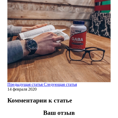
Растительный протеин
Снижение веса
НАЗАД
Жиросжигатели
Карнитин
Пиколинат хрома
Батончики и напитки
Предыдущая статья
Следующая статья
14 февраля 2020
НАЗАД
Комментарии к статье
Напитки
Ваш отзыв
Протеиновые батончики