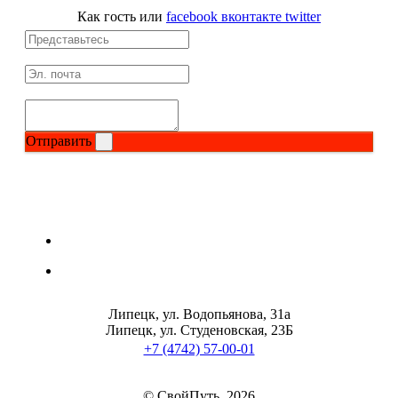
Как гость
или
facebook
вконтакте
twitter
Протеиновые печенья
Для тренировки
НАЗАД
Отправить
BCAA
НАЗАД
Порошковые BCAA
BCAA в таблетках и капсулах
Липецк, ул. Водопьянова, 31а
Липецк, ул. Студеновская, 23Б
Креатин
+7 (4742) 57-00-01
Предтренировочные комплексы
© СвойПуть, 2026