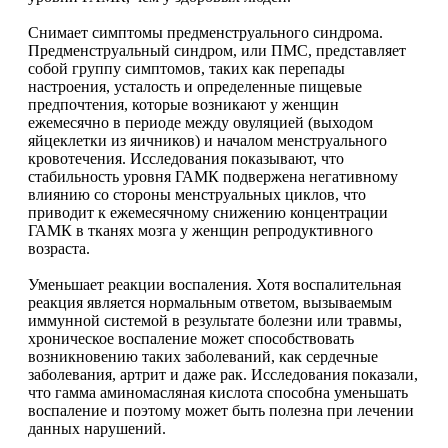
Магний + В6
Снимает симптомы предменструального синдрома.
Предменструальный синдром, или ПМС, представляет
собой группу симптомов, таких как перепады
Волосы и кожа
настроения, усталость и определенные пищевые
предпочтения, которые возникают у женщин
Здоровая печень
ежемесячно в периоде между овуляцией (выходом
яйцеклетки из яичников) и началом менструального
кровотечения. Исследования показывают, что
Здоровье костей
стабильность уровня ГАМК подвержена негативному
влиянию со стороны менструальных циклов, что
Зрение
приводит к ежемесячному снижению концентрации
ГАМК в тканях мозга у женщин репродуктивного
возраста.
Иммунитет
Уменьшает реакции воспаления. Хотя воспалительная
реакция является нормальным ответом, вызываемым
Коэнзим Q10
иммунной системой в результате болезни или травмы,
хроническое воспаление может способствовать
Лецитин
возникновению таких заболеваний, как сердечные
заболевания, артрит и даже рак. Исследования показали,
что гамма аминомасляная кислота способна уменьшать
Пищеварение
воспаление и поэтому может быть полезна при лечении
данных нарушений.
Сердце и Сосуды