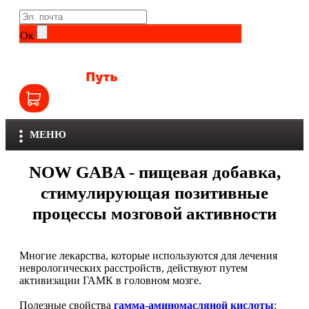
Life Extension
Общие комплексы
Ок
NOW
Другие витамины и минералы
Nutriversum
Витамины группы B
Olimp
Витамины для детей
МЕНЮ
Optimum Nutrition
Железо
NOW GABA - пищевая добавка,
Orzax
Калий
стимулирующая позитивные
процессы мозговой активности
Scitec Nutrition
Кальций
SNT
Селен
Многие лекарства, которые используются для лечения
неврологических расстройств, действуют путем
Здоровье и красота
Sportinia
активизации ГАМК в головном мозге.
Полезные свойства
гамма-аминомасляной кислоты
: