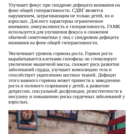
Улучшает фокус при синдроме дефицита внимания на
фоне общей гиперактивности. СДВГ является
Щитовидная железа
нарушением, затрагивающим не только детей, но и
взрослых. Для него характерны ограниченное
внимание, импульсивность и гиперактивность. ГАМК
Омега жиры
используется для улучшения фокуса и снижения
обычной симптоматики у лиц с синдромом дефицита
Суставы и связки
внимания на фоне общей гиперактивности.
Увеличивает уровень гормона роста. Гормон роста
Коллаген
вырабатывается клетками гипофиза; он стимулирует
увеличение мышечной массы, снижает риск развития
заболеваний сердца, улучшает композицию тела и
Протеин
способствует укреплению костных тканей. Дефицит
этого важного гормона может привести к замедлению
НАЗАД
роста и полового созревания у детей, к развитию
депрессии, сексуальной дисфункции, резистентности к
инсулину и повышению риска сердечных заболеваний у
Сывороточный протеин
взрослых.
Казеин
Многокомпонентный и яичный протеин