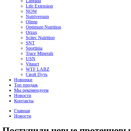
Labrada
Life Extension
NOW
Nutriversum
Olimp
Optimum Nutrition
Orzax
Scitec Nutrition
SNT
Sportinia
Trace Minerals
USN
Vitauct
WTF LABZ
Свой Путь
Новинки
Топ продаж
Мы рекомендуем
Новости
Контакты
Главная
Новости
Поступили новые протеиновы