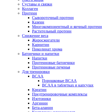
Суставы и связки
Коллаген
Протеин
Сывороточный протеин
Казеин
Многокомпонентный и яичный протеин
Растительный протеин
Снижение веса
Жиросжигатели
Карнитин
Пиколинат хрома
Батончики и напитки
Напитки
Протеиновые батончики
Протеиновые печенья
Для тренировки
BCAA
Порошковые BCAA
BCAA в таблетках и капсулах
Креатин
Предтренировочные комплексы
Изотоники
Аргинин
Бета-аланин