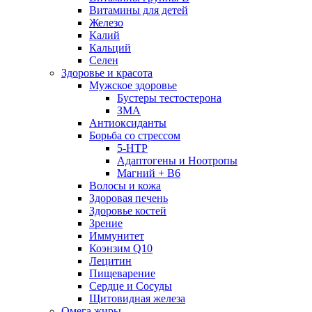
Витамины для детей
Железо
Калий
Кальций
Селен
Здоровье и красота
Мужское здоровье
Бустеры тестостерона
ЗМА
Антиоксиданты
Борьба со стрессом
5-HTP
Адаптогены и Ноотропы
Магний + В6
Волосы и кожа
Здоровая печень
Здоровье костей
Зрение
Иммунитет
Коэнзим Q10
Лецитин
Пищеварение
Сердце и Сосуды
Щитовидная железа
Омега жиры