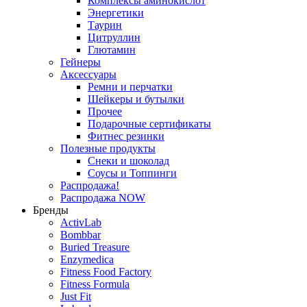
Комплексы аминокислот
Энергетики
Таурин
Цитруллин
Глютамин
Гейнеры
Аксессуары
Ремни и перчатки
Шейкеры и бутылки
Прочее
Подарочные сертификаты
Фитнес резинки
Полезные продукты
Снеки и шоколад
Соусы и Топпинги
Распродажа!
Распродажа NOW
Бренды
ActivLab
Bombbar
Buried Treasure
Enzymedica
Fitness Food Factory
Fitness Formula
Just Fit