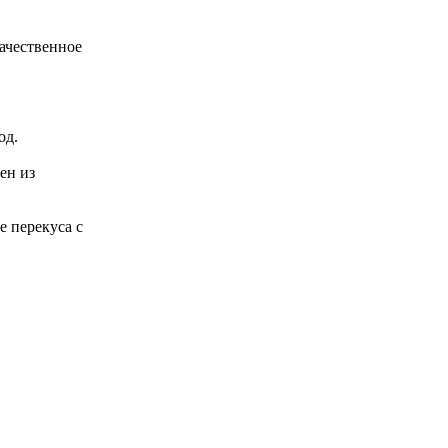
ачественное
лод.
ен из
е перекуса с