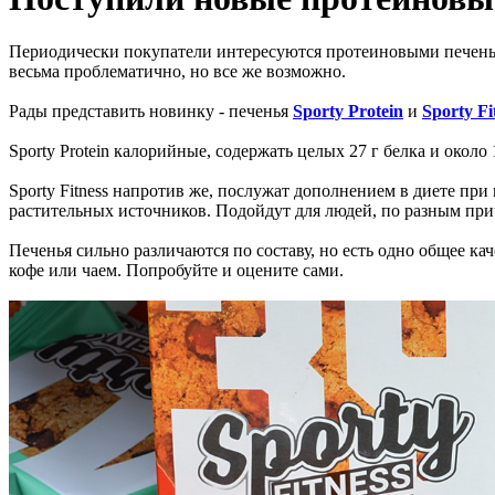
Периодически покупатели интересуются протеиновыми печеньям
весьма проблематично, но все же возможно.
Рады представить новинку - печенья
Sporty Protein
и
Sporty Fi
Sporty Protein калорийные, содержать целых 27 г белка и окол
Sporty Fitness напротив же, послужат дополнением в диете при 
растительных источников. Подойдут для людей, по разным п
Печенья сильно различаются по составу, но есть одно общее кач
кофе или чаем. Попробуйте и оцените сами.