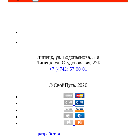
Щитовидная железа
Омега жиры
Суставы и связки
Липецк, ул. Водопьянова, 31а
Коллаген
Липецк, ул. Студеновская, 23Б
+7 (4742) 57-00-01
Протеин
© СвойПуть, 2026
НАЗАД
Сывороточный протеин
Казеин
Многокомпонентный и яичный протеин
разработка