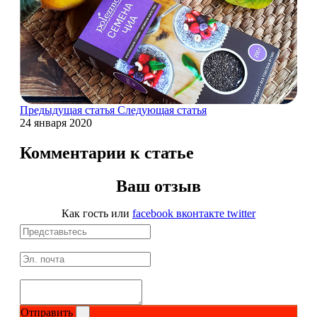
Магний + В6
Волосы и кожа
Здоровая печень
Предыдущая статья
Следующая статья
Здоровье костей
24 января 2020
Зрение
Комментарии к статье
Иммунитет
Ваш отзыв
Как гость
или
facebook
вконтакте
twitter
Коэнзим Q10
Лецитин
Пищеварение
Отправить
Сердце и Сосуды