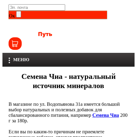
Life Extension
Общие комплексы
Ок
NOW
Другие витамины и минералы
Nutriversum
Витамины группы B
Olimp
Витамины для детей
МЕНЮ
Optimum Nutrition
Железо
Семена Чиа - натуральный
Orzax
Калий
источник минералов
Scitec Nutrition
Кальций
В магазине по ул. Водопьянова 31а имеется большой
SNT
выбор натуральных и полезных добавок для
Селен
сбалансированного питания, например
Семена Чиа
200
г за 180р.
Здоровье и красота
Sportinia
Если вы по каким-то причинам не приемлете