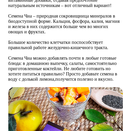
витаминные добавки, отдавая предпочтение
НАЗАД
Trace Minerals
натуральным источникам – вот отличный вариант!
Мужское здоровье
Семена Чиа – природная сокровищница минералов в
USN
биодоступной форме. Кальция, фосфора, калия, магния
и железа в них содержится больше чем во многих
НАЗАД
Vitauct
овощах и фруктах.
Бустеры тестостерона
Большое количество клетчатки поспособствует
WTF LABZ
правильной работе желудочно-кишечного тракта.
ЗМА
Семена Чиа можно добавлять почти в любые готовые
Свой Путь
блюда: в домашнюю выпечку, салаты, самостоятельно
приготовленные коктейли. Не любите готовить но
Антиоксиданты
хотите питаться правильно? Просто добавьте семена в
воду с долькой лимона,получится полезно и вкусно.
Борьба со стрессом
НАЗАД
5-HTP
Адаптогены и Ноотропы