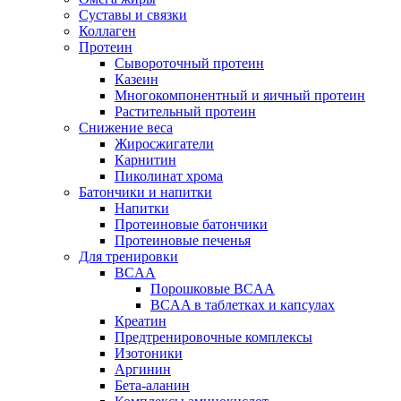
Суставы и связки
Коллаген
Протеин
Сывороточный протеин
Казеин
Многокомпонентный и яичный протеин
Растительный протеин
Снижение веса
Жиросжигатели
Карнитин
Пиколинат хрома
Батончики и напитки
Напитки
Протеиновые батончики
Протеиновые печенья
Для тренировки
BCAA
Порошковые BCAA
BCAA в таблетках и капсулах
Креатин
Предтренировочные комплексы
Изотоники
Аргинин
Бета-аланин