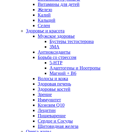
Витамины для детей
Железо
Калий
Кальций
Селен
Здоровье и красота
Мужское здоровье
Бустеры тестостерона
ЗМА
Антиоксиданты
Борьба со стрессом
5-HTP
Адаптогены и Ноотропы
Магний + В6
Волосы и кожа
Здоровая печень
Здоровье костей
Зрение
Иммунитет
Коэнзим Q10
Лецитин
Пищеварение
Сердце и Сосуды
Щитовидная железа
Омега жиры