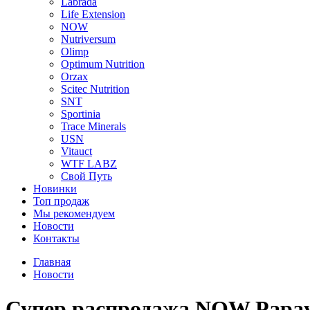
Labrada
Life Extension
NOW
Nutriversum
Olimp
Optimum Nutrition
Orzax
Scitec Nutrition
SNT
Sportinia
Trace Minerals
USN
Vitauct
WTF LABZ
Свой Путь
Новинки
Топ продаж
Мы рекомендуем
Новости
Контакты
Главная
Новости
Супер распродажа NOW Papaya