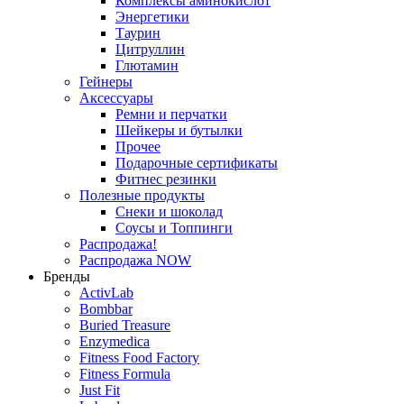
Комплексы аминокислот
Энергетики
Таурин
Цитруллин
Глютамин
Гейнеры
Аксессуары
Ремни и перчатки
Шейкеры и бутылки
Прочее
Подарочные сертификаты
Фитнес резинки
Полезные продукты
Снеки и шоколад
Соусы и Топпинги
Распродажа!
Распродажа NOW
Бренды
ActivLab
Bombbar
Buried Treasure
Enzymedica
Fitness Food Factory
Fitness Formula
Just Fit