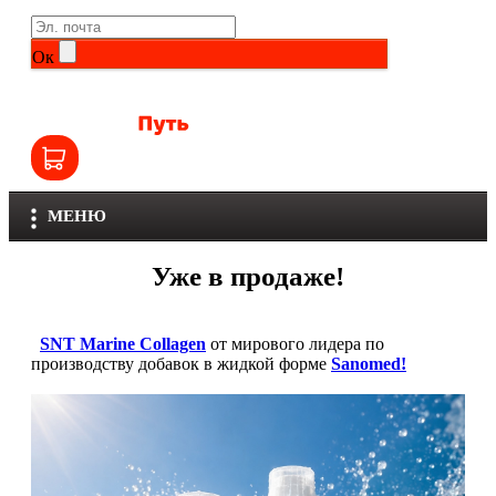
Life Extension
Общие комплексы
Ок
NOW
Другие витамины и минералы
Nutriversum
Витамины группы B
Olimp
Витамины для детей
МЕНЮ
Optimum Nutrition
Железо
Уже в продаже!
Orzax
Калий
Scitec Nutrition
SNT Marine Collagen
от мирового лидера по
Кальций
производству добавок в жидкой форме
Sanomed!
SNT
Селен
Здоровье и красота
Sportinia