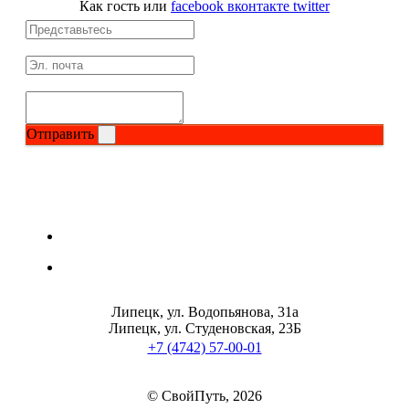
Как гость
или
facebook
вконтакте
twitter
Магний + В6
Волосы и кожа
Здоровая печень
Отправить
Здоровье костей
Зрение
Иммунитет
Коэнзим Q10
Липецк, ул. Водопьянова, 31а
Лецитин
Липецк, ул. Студеновская, 23Б
+7 (4742) 57-00-01
Пищеварение
© СвойПуть, 2026
Сердце и Сосуды