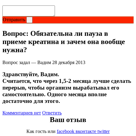
НАЗАД
Отправить
Ремни и перчатки
Вопрос:
Обязательна ли пауза в
приеме креатина и зачем она вообще
Шейкеры и бутылки
нужна?
Прочее
Вопрос задал — Вадим
28 декабря 2013
Подарочные сертификаты
Здравствуйте, Вадим.
Считается, что через 1,5-2 месяца лучше сделать
Фитнес резинки
перерыв, чтобы организм вырабатывал его
самостоятельно. Одного месяца вполне
Полезные продукты
достаточно для этого.
Комментариев нет
Ответить
НАЗАД
Ваш отзыв
Снеки и шоколад
Как гость
или
facebook
вконтакте
twitter