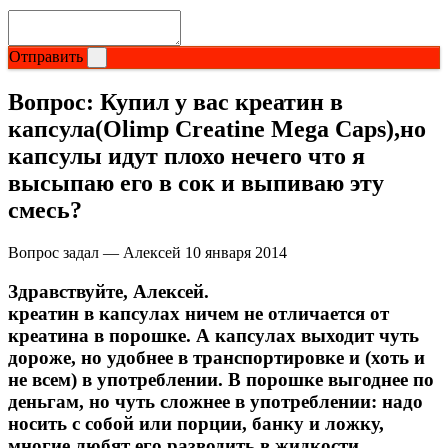
Растительный протеин
Отправить
Снижение веса
Вопрос:
Купил у вас креатин в
НАЗАД
капсула(Olimp Creatine Mega Caps),но
капсулы идут плохо нечего что я
Жиросжигатели
высыпаю его в сок и выпиваю эту
смесь?
Карнитин
Вопрос задал — Алексей
10 января 2014
Пиколинат хрома
Здравствуйте, Алексей.
Батончики и напитки
креатин в капсулах ничем не отличается от
креатина в порошке. А капсулах выходит чуть
НАЗАД
дороже, но удобнее в транспортировке и (хоть и
не всем) в употреблении. В порошке выгоднее по
деньгам, но чуть сложнее в употреблении: надо
Напитки
носить с собой или порции, банку и ложку,
многие любят его разводить в жидкости.
Протеиновые батончики