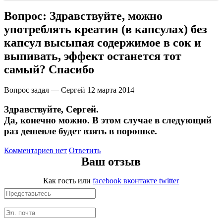
Вопрос:
Здравствуйте, можно
Щитовидная железа
употреблять креатин (в капсулах) без
капсул высыпая содержимое в сок и
Омега жиры
выпивать, эффект останется тот
самый? Спасибо
Суставы и связки
Вопрос задал — Сергей
12 марта 2014
Коллаген
Здравствуйте, Сергей.
Протеин
Да, конечно можно. В этом случае в следующий
раз дешевле будет взять в порошке.
НАЗАД
Комментариев нет
Ответить
Ваш отзыв
Сывороточный протеин
Как гость
или
facebook
вконтакте
twitter
Казеин
Многокомпонентный и яичный протеин