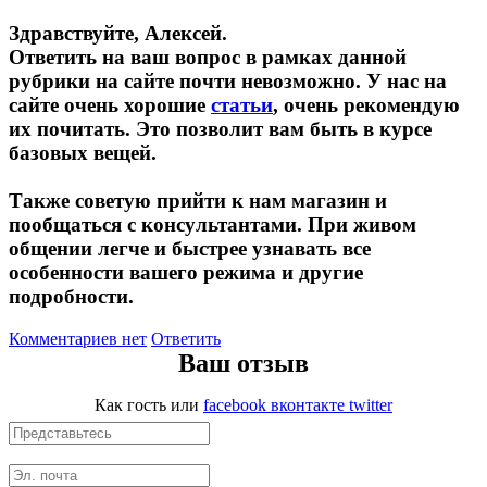
Изотоники
Здравствуйте, Алексей.
Ответить на ваш вопрос в рамках данной
Аргинин
рубрики на сайте почти невозможно. У нас на
сайте очень хорошие
статьи
, очень рекомендую
Бета-аланин
их почитать. Это позволит вам быть в курсе
базовых вещей.
Комплексы аминокислот
Также советую прийти к нам магазин и
пообщаться с консультантами. При живом
Энергетики
общении легче и быстрее узнавать все
особенности вашего режима и другие
Таурин
подробности.
Цитруллин
Комментариев нет
Ответить
Ваш отзыв
Глютамин
Как гость
или
facebook
вконтакте
twitter
Гейнеры
Аксессуары