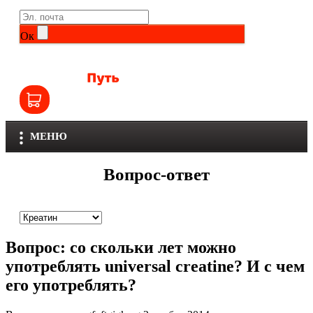
Life Extension
Общие комплексы
Ок
NOW
Другие витамины и минералы
Nutriversum
Витамины группы B
Olimp
Витамины для детей
МЕНЮ
Optimum Nutrition
Железо
Вопрос-ответ
Orzax
Калий
Scitec Nutrition
Кальций
Вопрос:
со скольки лет можно
SNT
Селен
употреблять universal creatine? И с чем
его употреблять?
Здоровье и красота
Sportinia