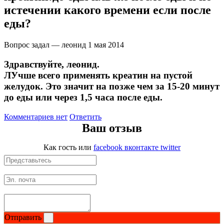
истечении какого времени если после
Магний + В6
еды?
Волосы и кожа
Вопрос задал — леонид
1 мая 2014
Здоровая печень
Здравствуйте, леонид.
ЛУчше всего применять креатин на пустой
Здоровье костей
желудок. Это значит на позже чем за 15-20 минут
до еды или через 1,5 часа после еды.
Зрение
Комментариев нет
Ответить
Ваш отзыв
Иммунитет
Как гость
или
facebook
вконтакте
twitter
Коэнзим Q10
Лецитин
Пищеварение
Отправить
Сердце и Сосуды