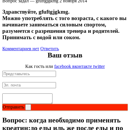
Вопрос задал — gfuftgjgkmg
2 ноября 2014
НАЗАД
Trace Minerals
Здравствуйте, gfuftgjgkmg.
Мужское здоровье
USN
Можно употреблять с того возраста, с какого вы
начинаете заниматься силовым спортом,
НАЗАД
Vitauct
разумеется с разрешения тренера и родителей.
Принимать с водой или соком.
Бустеры тестостерона
WTF LABZ
Комментариев нет
Ответить
Ваш отзыв
ЗМА
Свой Путь
Как гость
или
facebook
вконтакте
twitter
Антиоксиданты
Борьба со стрессом
НАЗАД
Отправить
5-HTP
Вопрос:
когда необходимо применять
Адаптогены и Ноотропы
креатин:до еды иль же после еды и по