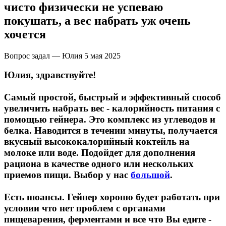
НАЗАД
Trace Minerals
чисто физически не успеваю
покушать, а вес набрать уж очень
Мужское здоровье
USN
хочется
НАЗАД
Vitauct
Вопрос задал — Юлия
5 мая 2025
Бустеры тестостерона
Юлия, здравствуйте!
WTF LABZ
ЗМА
Самый простой, быстрый и эффективный способ
Свой Путь
увеличить набрать вес - калорийность питания с
помощью гейнера. Это комплекс из углеводов и
Антиоксиданты
белка. Наводится в течении минуты, получается
вкусный высококалорийный коктейль на
Борьба со стрессом
молоке или воде. Подойдет для дополнения
рациона в качестве одного или нескольких
НАЗАД
приемов пищи. Выбор у нас
большой
.
5-HTP
Есть нюансы. Гейнер хорошо будет работать при
условии что нет проблем с органами
Адаптогены и Ноотропы
пищеварения, ферментами и все что Вы едите -