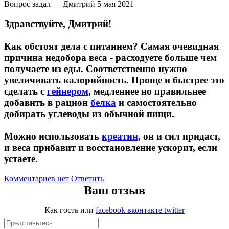
Вопрос задал — Дмитрий
5 мая 2021
Здравствуйте, Дмитрий!
Протеиновые печенья
Как обстоят дела с питанием? Самая очевидная
Для тренировки
причина недобора веса - расходуете больше чем
получаете из еды. Соответственно нужно
НАЗАД
увеличивать калорийность. Проще и быстрее это
сделать с
гейнером
, медленнее но правильнее
BCAA
добавить в рацион
белка
и самостоятельно
добирать углеводы из обычной пищи.
НАЗАД
Можно использовать
креатин
, он и сил придаст,
Порошковые BCAA
и веса прибавит и восстановление ускорит, если
устаете.
BCAA в таблетках и капсулах
Комментариев нет
Ответить
Ваш отзыв
Креатин
Как гость
или
facebook
вконтакте
twitter
Предтренировочные комплексы