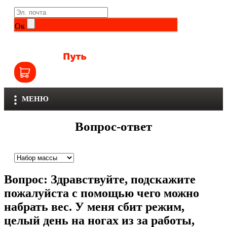
Life Extension
Общие комплексы
Ок
NOW
Другие витамины и минералы
Nutriversum
Витамины группы B
Olimp
Витамины для детей
МЕНЮ
Optimum Nutrition
Железо
Вопрос-ответ
Orzax
Калий
Scitec Nutrition
Кальций
Вопрос:
Здравствуйте, подскажите
SNT
Селен
пожалуйста с помощью чего можно
набрать вес. У меня сбит режим,
Здоровье и красота
Sportinia
целый день на ногах из за работы,