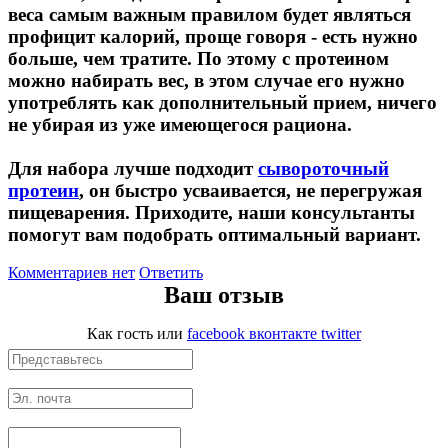
веса самым важным правилом будет являться
профицит калорий, проще говоря - есть нужно
НАЗАД
больше, чем тратите. По этому с протеином
можно набирать вес, в этом случае его нужно
Ремни и перчатки
употреблять как дополнительный прием, ничего
не убирая из уже имеющегося рациона.
Шейкеры и бутылки
Для набора лучше подходит
сывороточный
Прочее
протеин
, он быстро усваивается, не перегружая
пищеварения. Приходите, наши консультанты
помогут вам подобрать оптимальный вариант.
Подарочные сертификаты
Комментариев нет
Ответить
Фитнес резинки
Ваш отзыв
Полезные продукты
Как гость
или
facebook
вконтакте
twitter
НАЗАД
Снеки и шоколад