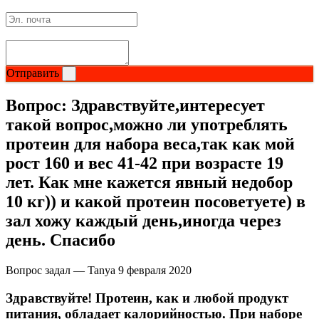
Изотоники
Аргинин
Отправить
Бета-аланин
Вопрос:
Здравствуйте,интересует
Комплексы аминокислот
такой вопрос,можно ли употреблять
протеин для набора веса,так как мой
Энергетики
рост 160 и вес 41-42 при возрасте 19
лет. Как мне кажется явный недобор
Таурин
10 кг)) и какой протеин посоветуете) в
Цитруллин
зал хожу каждый день,иногда через
день. Спасибо
Глютамин
Вопрос задал — Tanya
9 февраля 2020
Гейнеры
Здравствуйте! Протеин, как и любой продукт
питания, обладает калорийностью. При наборе
Аксессуары