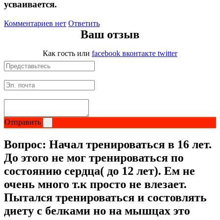
усваивается.
Магний + В6
Комментариев нет
Ответить
Ваш отзыв
Волосы и кожа
Как гость
или
facebook
вконтакте
twitter
Здоровая печень
Здоровье костей
Зрение
Отправить
Иммунитет
Вопрос:
Начал тренироваться в 16 лет.
Коэнзим Q10
До этого не мог тренироваться по
состоянию сердца( до 12 лет). Ем не
Лецитин
очень много т.к просто не влезает.
Пытался тренироваться и состовлять
Пищеварение
диету с белками но на мышцах это
Сердце и Сосуды