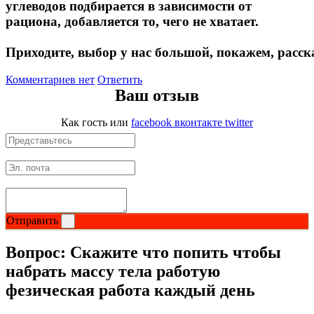
углеводов подбирается в зависимости от
Растительный протеин
рациона, добавляется то, чего не хватает.
Приходите, выбор у нас большой, покажем, расс
Снижение веса
Комментариев нет
Ответить
НАЗАД
Ваш отзыв
Жиросжигатели
Как гость
или
facebook
вконтакте
twitter
Карнитин
Пиколинат хрома
Батончики и напитки
Отправить
НАЗАД
Вопрос:
Скажите что попить чтобы
набрать массу тела работую
Напитки
фезическая работа каждый день
Протеиновые батончики