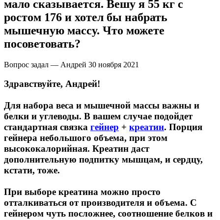
мало сказывается. Вешу я 55 кг с
ростом 176 и хотел бы набрать
Щитовидная железа
мышечную массу. Что можете
посоветовать?
Омега жиры
Вопрос задал — Андрей
30 ноября 2021
Суставы и связки
Здравствуйте, Андрей!
Коллаген
Для набора веса и мышечной массы важны и
белки и углеводы. В вашем случае подойдет
Протеин
стандартная связка
гейнер
+
креатин
. Порция
гейнера небольшого объема, при этом
НАЗАД
высококалорийная. Креатин даст
дополнительную подпитку мышцам, и сердцу,
Сывороточный протеин
кстати, тоже.
Казеин
При выборе креатина можно просто
отталкиваться от производителя и объема. С
Многокомпонентный и яичный протеин
гейнером чуть посложнее, соотношение белков и