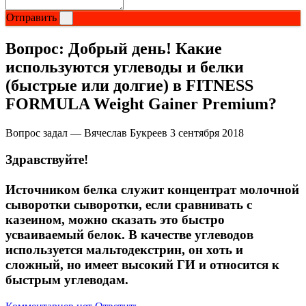
Соусы и Топпинги
Отправить
Распродажа!
Вопрос:
Добрый день! Какие
используются углеводы и белки
Распродажа NOW
(быстрые или долгие) в FITNESS
FORMULA Weight Gainer Premium?
Вопрос задал — Вячеслав Букреев
3 сентября 2018
Здравствуйте!
Источником белка служит концентрат молочной
сыворотки сыворотки, если сравнивать с
казеином, можно сказать это быстро
усваиваемый белок. В качестве углеводов
используется мальтодекстрин, он хоть и
сложный, но имеет высокий ГИ и относится к
быстрым углеводам.