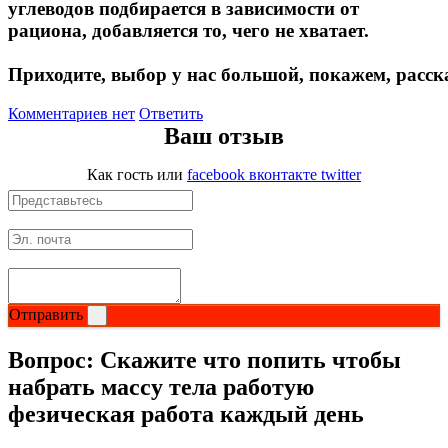
углеводов подбирается в зависимости от
Растительный протеин
рациона, добавляется то, чего не хватает.
Приходите, выбор у нас большой, покажем, расс
Снижение веса
Комментариев нет
Ответить
НАЗАД
Ваш отзыв
Жиросжигатели
Как гость
или
facebook
вконтакте
twitter
Карнитин
Пиколинат хрома
Батончики и напитки
Отправить
НАЗАД
Вопрос:
Скажите что попить чтобы
набрать массу тела работую
Напитки
фезическая работа каждый день
Протеиновые батончики