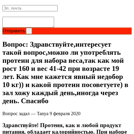
Изотоники
Аргинин
Отправить
Бета-аланин
Вопрос:
Здравствуйте,интересует
Комплексы аминокислот
такой вопрос,можно ли употреблять
протеин для набора веса,так как мой
Энергетики
рост 160 и вес 41-42 при возрасте 19
лет. Как мне кажется явный недобор
Таурин
10 кг)) и какой протеин посоветуете) в
Цитруллин
зал хожу каждый день,иногда через
день. Спасибо
Глютамин
Вопрос задал — Tanya
9 февраля 2020
Гейнеры
Здравствуйте! Протеин, как и любой продукт
питания, обладает калорийностью. При наборе
Аксессуары