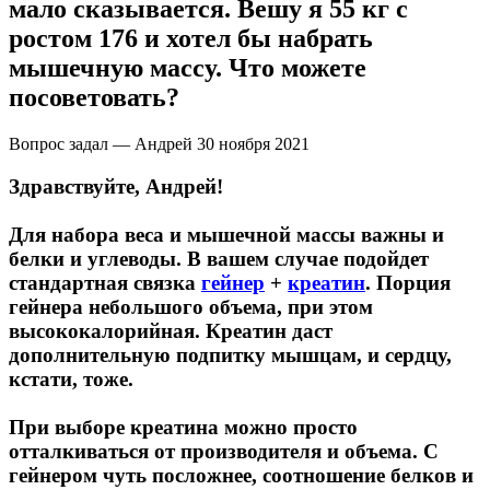
мало сказывается. Вешу я 55 кг с
ростом 176 и хотел бы набрать
Щитовидная железа
мышечную массу. Что можете
посоветовать?
Омега жиры
Вопрос задал — Андрей
30 ноября 2021
Суставы и связки
Здравствуйте, Андрей!
Коллаген
Для набора веса и мышечной массы важны и
белки и углеводы. В вашем случае подойдет
Протеин
стандартная связка
гейнер
+
креатин
. Порция
гейнера небольшого объема, при этом
НАЗАД
высококалорийная. Креатин даст
дополнительную подпитку мышцам, и сердцу,
Сывороточный протеин
кстати, тоже.
Казеин
При выборе креатина можно просто
отталкиваться от производителя и объема. С
Многокомпонентный и яичный протеин
гейнером чуть посложнее, соотношение белков и