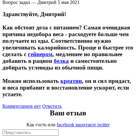
Вопрос задал — Дмитрий
5 мая 2021
Здравствуйте, Дмитрий!
Протеиновые печенья
Как обстоят дела с питанием? Самая очевидная
Для тренировки
причина недобора веса - расходуете больше чем
получаете из еды. Соответственно нужно
НАЗАД
увеличивать калорийность. Проще и быстрее это
сделать с
гейнером
, медленнее но правильнее
BCAA
добавить в рацион
белка
и самостоятельно
добирать углеводы из обычной пищи.
НАЗАД
Можно использовать
креатин
, он и сил придаст,
Порошковые BCAA
и веса прибавит и восстановление ускорит, если
устаете.
BCAA в таблетках и капсулах
Комментариев нет
Ответить
Ваш отзыв
Креатин
Как гость
или
facebook
вконтакте
twitter
Предтренировочные комплексы