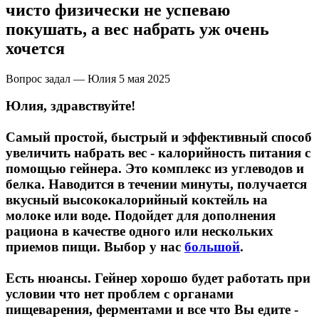
НАЗАД
Trace Minerals
чисто физически не успеваю
покушать, а вес набрать уж очень
Мужское здоровье
USN
хочется
НАЗАД
Vitauct
Вопрос задал — Юлия
5 мая 2025
Бустеры тестостерона
Юлия, здравствуйте!
WTF LABZ
ЗМА
Самый простой, быстрый и эффективный способ
Свой Путь
увеличить набрать вес - калорийность питания с
помощью гейнера. Это комплекс из углеводов и
Антиоксиданты
белка. Наводится в течении минуты, получается
вкусный высококалорийный коктейль на
Борьба со стрессом
молоке или воде. Подойдет для дополнения
рациона в качестве одного или нескольких
НАЗАД
приемов пищи. Выбор у нас
большой
.
5-HTP
Есть нюансы. Гейнер хорошо будет работать при
условии что нет проблем с органами
Адаптогены и Ноотропы
пищеварения, ферментами и все что Вы едите -