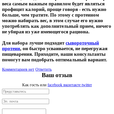
веса самым важным правилом будет являться
профицит калорий, проще говоря - есть нужно
НАЗАД
больше, чем тратите. По этому с протеином
можно набирать вес, в этом случае его нужно
Ремни и перчатки
употреблять как дополнительный прием, ничего
не убирая из уже имеющегося рациона.
Шейкеры и бутылки
Для набора лучше подходит
сывороточный
Прочее
протеин
, он быстро усваивается, не перегружая
пищеварения. Приходите, наши консультанты
помогут вам подобрать оптимальный вариант.
Подарочные сертификаты
Комментариев нет
Ответить
Фитнес резинки
Ваш отзыв
Полезные продукты
Как гость
или
facebook
вконтакте
twitter
НАЗАД
Снеки и шоколад