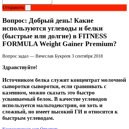
Соусы и Топпинги
Отправить
Распродажа!
Вопрос:
Добрый день! Какие
используются углеводы и белки
Распродажа NOW
(быстрые или долгие) в FITNESS
FORMULA Weight Gainer Premium?
Вопрос задал — Вячеслав Букреев
3 сентября 2018
Здравствуйте!
Источником белка служит концентрат молочной
сыворотки сыворотки, если сравнивать с
казеином, можно сказать это быстро
усваиваемый белок. В качестве углеводов
используется мальтодекстрин, он хоть и
сложный, но имеет высокий ГИ и относится к
быстрым углеводам.