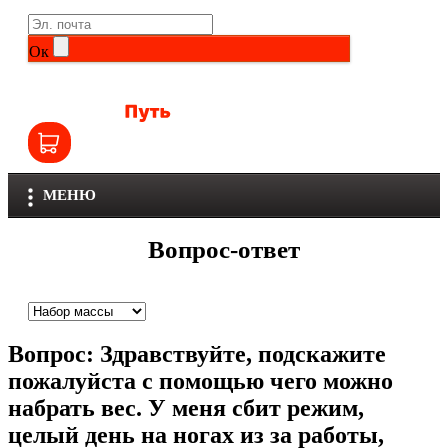
Life Extension
Общие комплексы
Ок
NOW
Другие витамины и минералы
Nutriversum
Витамины группы B
Olimp
Витамины для детей
МЕНЮ
Optimum Nutrition
Железо
Вопрос-ответ
Orzax
Калий
Scitec Nutrition
Кальций
Вопрос:
Здравствуйте, подскажите
SNT
Селен
пожалуйста с помощью чего можно
набрать вес. У меня сбит режим,
Здоровье и красота
Sportinia
целый день на ногах из за работы,