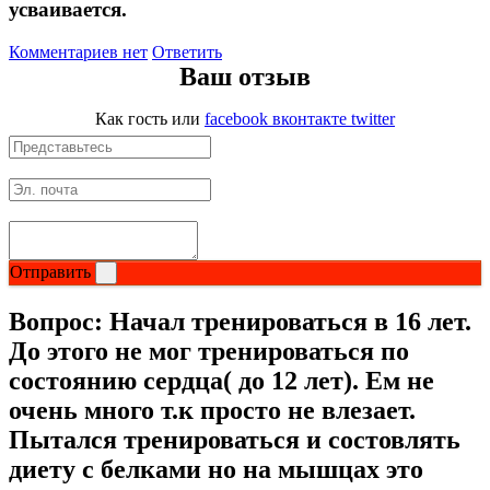
усваивается.
Магний + В6
Комментариев нет
Ответить
Ваш отзыв
Волосы и кожа
Как гость
или
facebook
вконтакте
twitter
Здоровая печень
Здоровье костей
Зрение
Отправить
Иммунитет
Вопрос:
Начал тренироваться в 16 лет.
Коэнзим Q10
До этого не мог тренироваться по
состоянию сердца( до 12 лет). Ем не
Лецитин
очень много т.к просто не влезает.
Пытался тренироваться и состовлять
Пищеварение
диету с белками но на мышцах это
Сердце и Сосуды