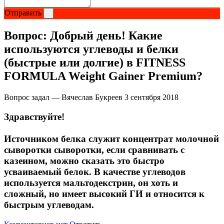
Соусы и Топпинги
Отправить
Распродажа!
Вопрос:
Добрый день! Какие
используются углеводы и белки
Распродажа NOW
(быстрые или долгие) в FITNESS
FORMULA Weight Gainer Premium?
Вопрос задал — Вячеслав Букреев
3 сентября 2018
Здравствуйте!
Источником белка служит концентрат молочной
сыворотки сыворотки, если сравнивать с
казеином, можно сказать это быстро
усваиваемый белок. В качестве углеводов
используется мальтодекстрин, он хоть и
сложный, но имеет высокий ГИ и относится к
быстрым углеводам.