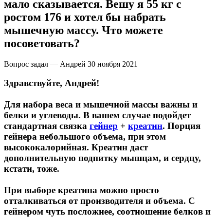
мало сказывается. Вешу я 55 кг с
ростом 176 и хотел бы набрать
Щитовидная железа
мышечную массу. Что можете
посоветовать?
Омега жиры
Вопрос задал — Андрей
30 ноября 2021
Суставы и связки
Здравствуйте, Андрей!
Коллаген
Для набора веса и мышечной массы важны и
белки и углеводы. В вашем случае подойдет
Протеин
стандартная связка
гейнер
+
креатин
. Порция
гейнера небольшого объема, при этом
НАЗАД
высококалорийная. Креатин даст
дополнительную подпитку мышцам, и сердцу,
Сывороточный протеин
кстати, тоже.
Казеин
При выборе креатина можно просто
отталкиваться от производителя и объема. С
Многокомпонентный и яичный протеин
гейнером чуть посложнее, соотношение белков и