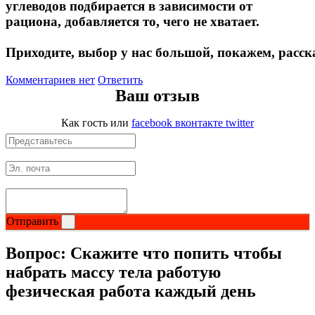
углеводов подбирается в зависимости от
Растительный протеин
рациона, добавляется то, чего не хватает.
Приходите, выбор у нас большой, покажем, расс
Снижение веса
Комментариев нет
Ответить
НАЗАД
Ваш отзыв
Жиросжигатели
Как гость
или
facebook
вконтакте
twitter
Карнитин
Пиколинат хрома
Батончики и напитки
Отправить
НАЗАД
Вопрос:
Скажите что попить чтобы
набрать массу тела работую
Напитки
фезическая работа каждый день
Протеиновые батончики