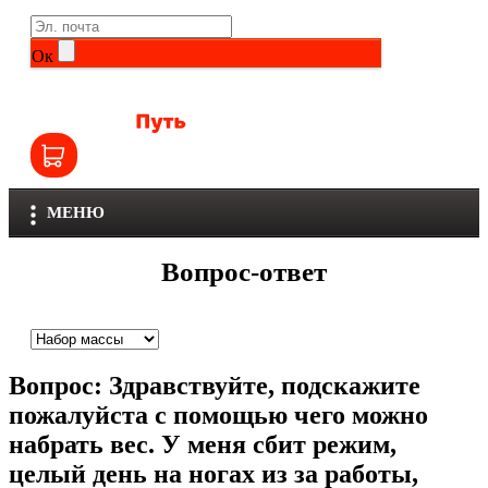
Life Extension
Общие комплексы
Ок
NOW
Другие витамины и минералы
Nutriversum
Витамины группы B
Olimp
Витамины для детей
МЕНЮ
Optimum Nutrition
Железо
Вопрос-ответ
Orzax
Калий
Scitec Nutrition
Кальций
Вопрос:
Здравствуйте, подскажите
SNT
Селен
пожалуйста с помощью чего можно
набрать вес. У меня сбит режим,
Здоровье и красота
Sportinia
целый день на ногах из за работы,