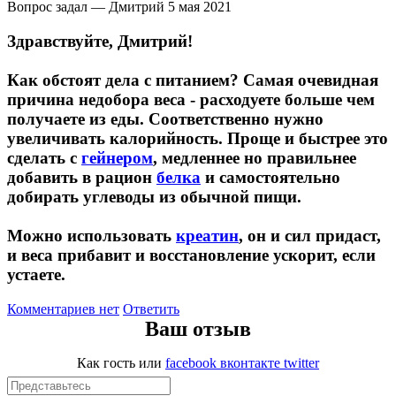
Вопрос задал — Дмитрий
5 мая 2021
Здравствуйте, Дмитрий!
Протеиновые печенья
Как обстоят дела с питанием? Самая очевидная
Для тренировки
причина недобора веса - расходуете больше чем
получаете из еды. Соответственно нужно
НАЗАД
увеличивать калорийность. Проще и быстрее это
сделать с
гейнером
, медленнее но правильнее
BCAA
добавить в рацион
белка
и самостоятельно
добирать углеводы из обычной пищи.
НАЗАД
Можно использовать
креатин
, он и сил придаст,
Порошковые BCAA
и веса прибавит и восстановление ускорит, если
устаете.
BCAA в таблетках и капсулах
Комментариев нет
Ответить
Ваш отзыв
Креатин
Как гость
или
facebook
вконтакте
twitter
Предтренировочные комплексы