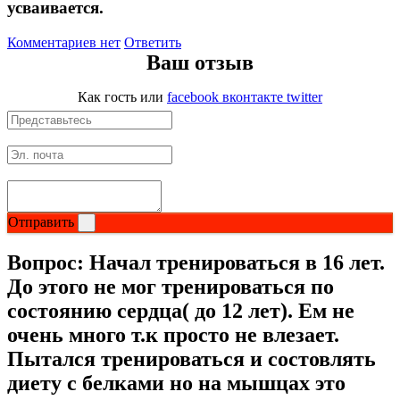
усваивается.
Магний + В6
Комментариев нет
Ответить
Ваш отзыв
Волосы и кожа
Как гость
или
facebook
вконтакте
twitter
Здоровая печень
Здоровье костей
Зрение
Отправить
Иммунитет
Вопрос:
Начал тренироваться в 16 лет.
Коэнзим Q10
До этого не мог тренироваться по
состоянию сердца( до 12 лет). Ем не
Лецитин
очень много т.к просто не влезает.
Пытался тренироваться и состовлять
Пищеварение
диету с белками но на мышцах это
Сердце и Сосуды