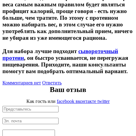
веса самым важным правилом будет являться
профицит калорий, проще говоря - есть нужно
НАЗАД
больше, чем тратите. По этому с протеином
можно набирать вес, в этом случае его нужно
Ремни и перчатки
употреблять как дополнительный прием, ничего
не убирая из уже имеющегося рациона.
Шейкеры и бутылки
Для набора лучше подходит
сывороточный
Прочее
протеин
, он быстро усваивается, не перегружая
пищеварения. Приходите, наши консультанты
помогут вам подобрать оптимальный вариант.
Подарочные сертификаты
Комментариев нет
Ответить
Фитнес резинки
Ваш отзыв
Полезные продукты
Как гость
или
facebook
вконтакте
twitter
НАЗАД
Снеки и шоколад