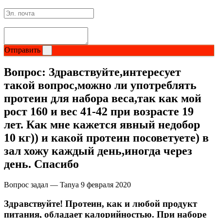
Изотоники
Аргинин
Отправить
Бета-аланин
Вопрос:
Здравствуйте,интересует
Комплексы аминокислот
такой вопрос,можно ли употреблять
протеин для набора веса,так как мой
Энергетики
рост 160 и вес 41-42 при возрасте 19
лет. Как мне кажется явный недобор
Таурин
10 кг)) и какой протеин посоветуете) в
Цитруллин
зал хожу каждый день,иногда через
день. Спасибо
Глютамин
Вопрос задал — Tanya
9 февраля 2020
Гейнеры
Здравствуйте! Протеин, как и любой продукт
питания, обладает калорийностью. При наборе
Аксессуары