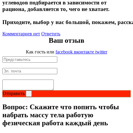
углеводов подбирается в зависимости от
Растительный протеин
рациона, добавляется то, чего не хватает.
Приходите, выбор у нас большой, покажем, расс
Снижение веса
Комментариев нет
Ответить
НАЗАД
Ваш отзыв
Жиросжигатели
Как гость
или
facebook
вконтакте
twitter
Карнитин
Пиколинат хрома
Батончики и напитки
Отправить
НАЗАД
Вопрос:
Скажите что попить чтобы
набрать массу тела работую
Напитки
фезическая работа каждый день
Протеиновые батончики