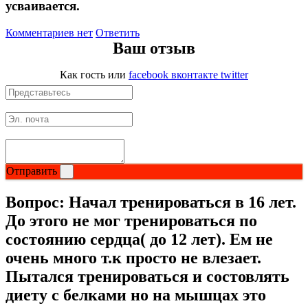
усваивается.
Магний + В6
Комментариев нет
Ответить
Ваш отзыв
Волосы и кожа
Как гость
или
facebook
вконтакте
twitter
Здоровая печень
Здоровье костей
Зрение
Отправить
Иммунитет
Вопрос:
Начал тренироваться в 16 лет.
Коэнзим Q10
До этого не мог тренироваться по
состоянию сердца( до 12 лет). Ем не
Лецитин
очень много т.к просто не влезает.
Пытался тренироваться и состовлять
Пищеварение
диету с белками но на мышцах это
Сердце и Сосуды