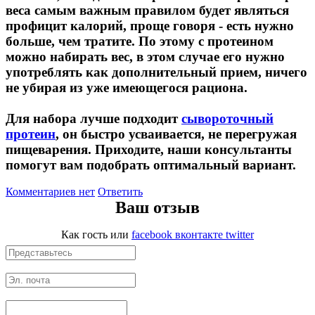
веса самым важным правилом будет являться
профицит калорий, проще говоря - есть нужно
НАЗАД
больше, чем тратите. По этому с протеином
можно набирать вес, в этом случае его нужно
Ремни и перчатки
употреблять как дополнительный прием, ничего
не убирая из уже имеющегося рациона.
Шейкеры и бутылки
Для набора лучше подходит
сывороточный
Прочее
протеин
, он быстро усваивается, не перегружая
пищеварения. Приходите, наши консультанты
помогут вам подобрать оптимальный вариант.
Подарочные сертификаты
Комментариев нет
Ответить
Фитнес резинки
Ваш отзыв
Полезные продукты
Как гость
или
facebook
вконтакте
twitter
НАЗАД
Снеки и шоколад