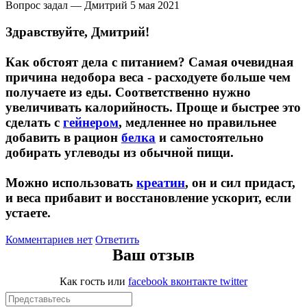
Вопрос задал — Дмитрий
5 мая 2021
Здравствуйте, Дмитрий!
Протеиновые печенья
Как обстоят дела с питанием? Самая очевидная
Для тренировки
причина недобора веса - расходуете больше чем
получаете из еды. Соответственно нужно
НАЗАД
увеличивать калорийность. Проще и быстрее это
сделать с
гейнером
, медленнее но правильнее
BCAA
добавить в рацион
белка
и самостоятельно
добирать углеводы из обычной пищи.
НАЗАД
Можно использовать
креатин
, он и сил придаст,
Порошковые BCAA
и веса прибавит и восстановление ускорит, если
устаете.
BCAA в таблетках и капсулах
Комментариев нет
Ответить
Ваш отзыв
Креатин
Как гость
или
facebook
вконтакте
twitter
Предтренировочные комплексы