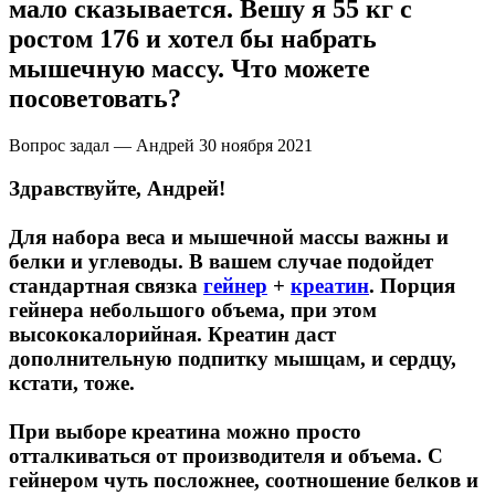
мало сказывается. Вешу я 55 кг с
ростом 176 и хотел бы набрать
Щитовидная железа
мышечную массу. Что можете
посоветовать?
Омега жиры
Вопрос задал — Андрей
30 ноября 2021
Суставы и связки
Здравствуйте, Андрей!
Коллаген
Для набора веса и мышечной массы важны и
белки и углеводы. В вашем случае подойдет
Протеин
стандартная связка
гейнер
+
креатин
. Порция
гейнера небольшого объема, при этом
НАЗАД
высококалорийная. Креатин даст
дополнительную подпитку мышцам, и сердцу,
Сывороточный протеин
кстати, тоже.
Казеин
При выборе креатина можно просто
отталкиваться от производителя и объема. С
Многокомпонентный и яичный протеин
гейнером чуть посложнее, соотношение белков и