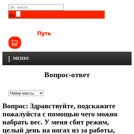
Life Extension
Общие комплексы
Ок
NOW
Другие витамины и минералы
Nutriversum
Витамины группы B
Olimp
Витамины для детей
МЕНЮ
Optimum Nutrition
Железо
Вопрос-ответ
Orzax
Калий
Scitec Nutrition
Кальций
Вопрос:
Здравствуйте, подскажите
SNT
Селен
пожалуйста с помощью чего можно
набрать вес. У меня сбит режим,
Здоровье и красота
Sportinia
целый день на ногах из за работы,