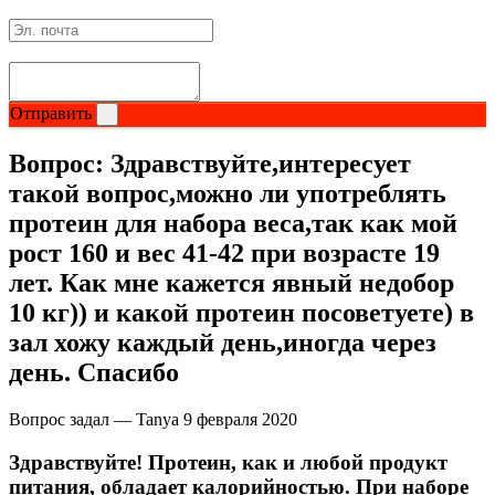
Изотоники
Аргинин
Отправить
Бета-аланин
Вопрос:
Здравствуйте,интересует
Комплексы аминокислот
такой вопрос,можно ли употреблять
протеин для набора веса,так как мой
Энергетики
рост 160 и вес 41-42 при возрасте 19
лет. Как мне кажется явный недобор
Таурин
10 кг)) и какой протеин посоветуете) в
Цитруллин
зал хожу каждый день,иногда через
день. Спасибо
Глютамин
Вопрос задал — Tanya
9 февраля 2020
Гейнеры
Здравствуйте! Протеин, как и любой продукт
питания, обладает калорийностью. При наборе
Аксессуары