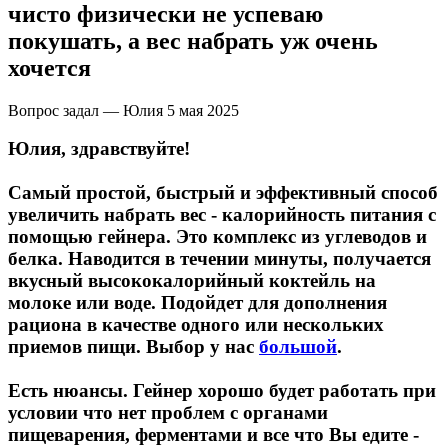
НАЗАД
Trace Minerals
чисто физически не успеваю
покушать, а вес набрать уж очень
Мужское здоровье
USN
хочется
НАЗАД
Vitauct
Вопрос задал — Юлия
5 мая 2025
Бустеры тестостерона
Юлия, здравствуйте!
WTF LABZ
ЗМА
Самый простой, быстрый и эффективный способ
Свой Путь
увеличить набрать вес - калорийность питания с
помощью гейнера. Это комплекс из углеводов и
Антиоксиданты
белка. Наводится в течении минуты, получается
вкусный высококалорийный коктейль на
Борьба со стрессом
молоке или воде. Подойдет для дополнения
рациона в качестве одного или нескольких
НАЗАД
приемов пищи. Выбор у нас
большой
.
5-HTP
Есть нюансы. Гейнер хорошо будет работать при
условии что нет проблем с органами
Адаптогены и Ноотропы
пищеварения, ферментами и все что Вы едите -