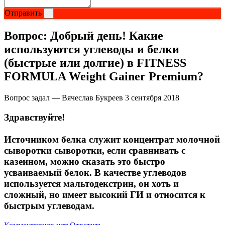
Соусы и Топпинги
Отправить
Распродажа!
Вопрос:
Добрый день! Какие
используются углеводы и белки
Распродажа NOW
(быстрые или долгие) в FITNESS
FORMULA Weight Gainer Premium?
Вопрос задал — Вячеслав Букреев
3 сентября 2018
Здравствуйте!
Источником белка служит концентрат молочной
сыворотки сыворотки, если сравнивать с
казеином, можно сказать это быстро
усваиваемый белок. В качестве углеводов
используется мальтодекстрин, он хоть и
сложный, но имеет высокий ГИ и относится к
быстрым углеводам.