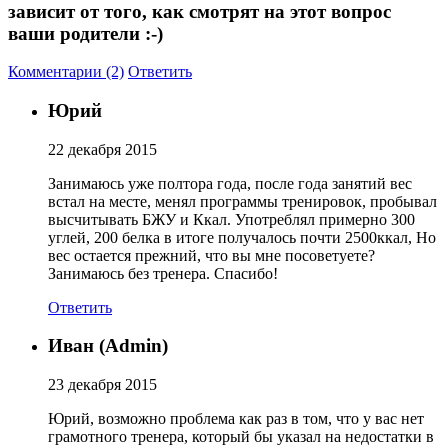
зависит от того, как смотрят на этот вопрос
Изотоники
ваши родители :-)
Аргинин
Комментарии (2)
Ответить
Юрий
Бета-аланин
22 декабря 2015
Комплексы аминокислот
Занимаюсь уже полтора года, после года занятий вес
встал на месте, менял программы тренировок, пробывал
Энергетики
высчитывать БЖУ и Ккал. Употреблял примерно 300
углей, 200 белка в итоге получалось почти 2500ккал, Но
вес остается прежний, что вы мне посоветуете?
Таурин
Занимаюсь без тренера. Спасибо!
Цитруллин
Ответить
Иван (Admin)
Глютамин
23 декабря 2015
Гейнеры
Юрий, возможно проблема как раз в том, что у вас нет
грамотного тренера, который бы указал на недостатки в
Аксессуары