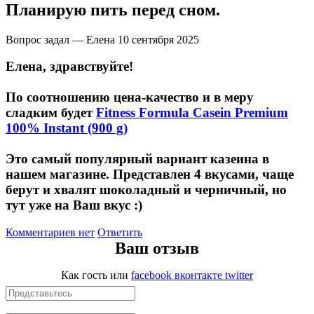
НАЗАД
Trace Minerals
Планирую пить перед сном.
Мужское здоровье
USN
Вопрос задал — Елена
10 сентября 2025
Елена, здравствуйте!
НАЗАД
Vitauct
По соотношению цена-качество и в меру
Бустеры тестостерона
WTF LABZ
сладким будет
Fitness Formula Casein Premium
100% Instant (900 g)
ЗМА
Свой Путь
Это самый популярный вариант казеина в
Антиоксиданты
нашем магазине. Представлен 4 вкусами, чаще
берут и хвалят шоколадный и черничный, но
Борьба со стрессом
тут уже на Ваш вкус :)
НАЗАД
Комментариев нет
Ответить
Ваш отзыв
5-HTP
Как гость
или
facebook
вконтакте
twitter
Адаптогены и Ноотропы