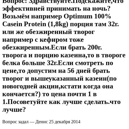
Вопрос:
Здравствуйте.Подскажите,что
эффективней принимать на ночь?
Возьмём например Optimum 100%
Casein Protein (1,8kg) порция там 32г.
или же обезжиренный творог
например с кефиром тоже
обезжиренным.Если брать 200г.
творога и порцию казеина,то в твороге
белка больше 32г.Если смотреть по
цене,то допустим на 56 дней брать
творог и вышеуказанный казеин(по
новогодней акции,кстати когда она
кончается?) то цена почти 1 в
1.Посоветуйте как лучше сделать.что
лучше?
Вопрос задал — Денис
25 декабря 2014