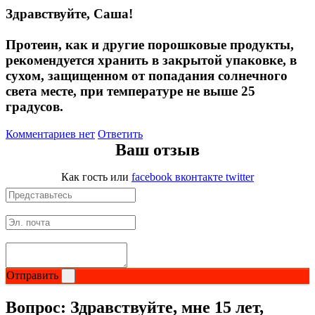
Здравствуйте, Саша!
Растительный протеин
Протеин, как и другие порошковые продукты,
Снижение веса
рекомендуется хранить в закрытой упаковке, в
сухом, защищенном от попадания солнечного
НАЗАД
света месте, при температуре не выше 25
градусов.
Жиросжигатели
Комментариев нет
Ответить
Ваш отзыв
Карнитин
Как гость
или
facebook
вконтакте
twitter
Пиколинат хрома
Батончики и напитки
НАЗАД
Отправить
Напитки
Вопрос:
Здравствуйте, мне 15 лет,
Протеиновые батончики