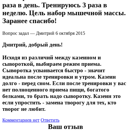
раза в день. Тренируюсь 3 раза в
Соусы и Топпинги
неделю. Цель набор мышечной массы.
Распродажа!
Заранее спасибо!
Вопрос задал — Дмитрий
6 октября 2015
Распродажа NOW
Дмитрий, добрый день!
Исходя из различий между казеином и
сывороткой, выбираем режим приема.
Сыворотка усваивается быстро - значит
идеальна после тренировки и утром. Казеин
долго - перед сном. Если после тренировки у вас
нет полноценного приема пищи, богатого
белками, то брать надо сыворотку. Казеин это
если упростить - замена творогу для тех, кто
творог не любит.
Комментариев нет
Ответить
Ваш отзыв