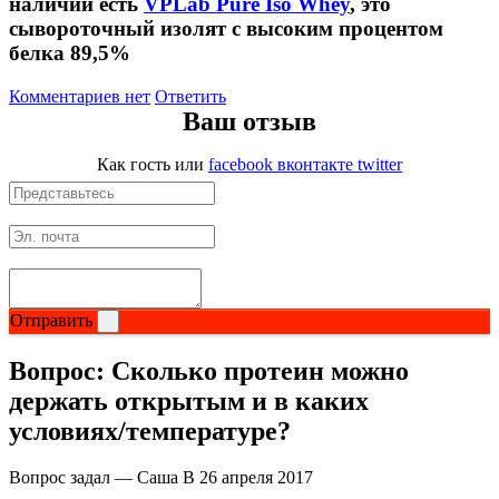
наличии есть
VPLab Pure Iso Whey
, это
сывороточный изолят с высоким процентом
Щитовидная железа
белка 89,5%
Комментариев нет
Ответить
Омега жиры
Ваш отзыв
Суставы и связки
Как гость
или
facebook
вконтакте
twitter
Коллаген
Протеин
НАЗАД
Отправить
Вопрос:
Сколько протеин можно
Сывороточный протеин
держать открытым и в каких
Казеин
условиях/температуре?
Многокомпонентный и яичный протеин
Вопрос задал — Саша В
26 апреля 2017