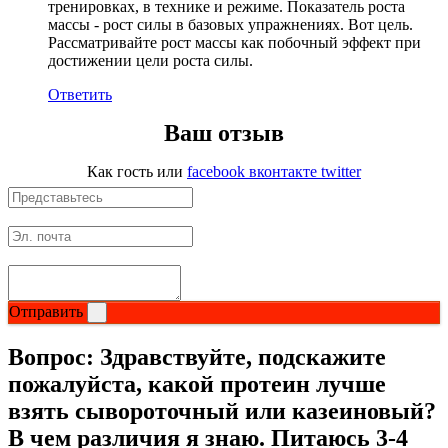
тренировках, в технике и режиме. Показатель роста
массы - рост силы в базовых упражнениях. Вот цель.
Рассматривайте рост массы как побочный эффект при
НАЗАД
достижении цели роста силы.
Ремни и перчатки
Ответить
Ваш отзыв
Шейкеры и бутылки
Как гость
или
facebook
вконтакте
twitter
Прочее
Подарочные сертификаты
Фитнес резинки
Отправить
Полезные продукты
Вопрос:
Здравствуйте, подскажите
НАЗАД
пожалуйста, какой протеин лучше
взять сывороточный или казеиновый?
Снеки и шоколад
В чем различия я знаю. Питаюсь 3-4