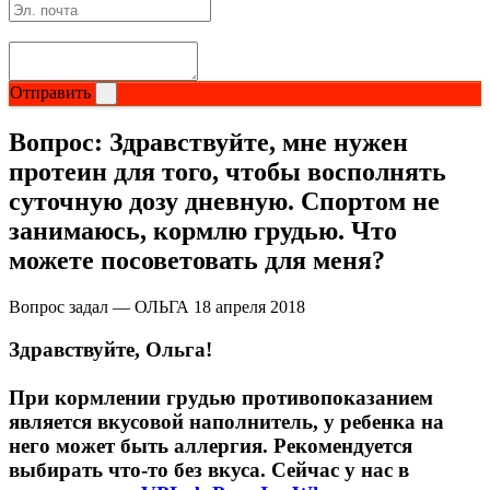
Магний + В6
Волосы и кожа
Отправить
Здоровая печень
Вопрос:
Здравствуйте, мне нужен
протеин для того, чтобы восполнять
Здоровье костей
суточную дозу дневную. Спортом не
занимаюсь, кормлю грудью. Что
Зрение
можете посоветовать для меня?
Иммунитет
Вопрос задал — ОЛЬГА
18 апреля 2018
Коэнзим Q10
Здравствуйте, Ольга!
Лецитин
При кормлении грудью противопоказанием
является вкусовой наполнитель, у ребенка на
Пищеварение
него может быть аллергия. Рекомендуется
выбирать что-то без вкуса. Сейчас у нас в
Сердце и Сосуды