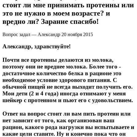
стоит ли мне принимать протеины или
это не нужно в моем возрасте? и
Протеиновые печенья
вредно ли? Зарание спасибо!
Для тренировки
Вопрос задал — Александр
20 ноября 2015
НАЗАД
Александр, здравствуйте!
BCAA
Почти все протеины делаются из молока,
поэтому они не вреднее молока. Более того -
НАЗАД
достаточное количество белка в рационе это
необходимое условие здорового питания. С
Порошковые BCAA
обычной пищей не всегда выходит получить его.
Мои дети (2 и 4 года) иногда отнимают у меня
шейкер с протеином и пьют его с удовольствием.
BCAA в таблетках и капсулах
Ответ на вопрос стоит ли вам пить протеин или
Креатин
нет зависит от того, как организован ваш
рацион, какого рода нагрузки вы испытываете и
Предтренировочные комплексы
какие цели ставите. Ну и конечно пока что он