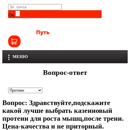
Life Extension
Общие комплексы
Ок
NOW
Другие витамины и минералы
Nutriversum
Витамины группы B
Olimp
Витамины для детей
МЕНЮ
Optimum Nutrition
Железо
Вопрос-ответ
Orzax
Калий
Scitec Nutrition
Кальций
Вопрос:
Здравствуйте,подскажите
SNT
Селен
какой лучше выбрать казеиновый
протеин для роста мышц,после трени.
Здоровье и красота
Sportinia
Цена-качества и не приторный.