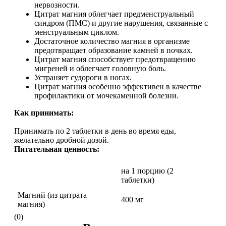
нервозности.
Растительный протеин
Цитрат магния облегчает предменструальный
синдром (ПМС) и другие нарушения, связанные с
менструальным циклом.
Снижение веса
Достаточное количество магния в организме
предотвращает образование камней в почках.
Цитрат магния способствует предотвращению
НАЗАД
мигреней и облегчает головную боль.
Устраняет судороги в ногах.
Жиросжигатели
Цитрат магния особенно эффективен в качестве
профилактики от мочекаменной болезни.
Карнитин
Как принимать:
Принимать по 2 таблетки в день во время еды,
Пиколинат хрома
желательно дробной дозой.
Питательная ценность:
Батончики и напитки
на 1 порцию (2
НАЗАД
таблетки)
Магний (из цитрата
400 мг
Напитки
магния)
(0)
Протеиновые батончики