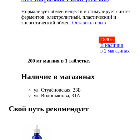
Изотоники
Нормализует обмен веществ и стимулирует синтез
ферментов, электролитный, пластический и
Аргинин
энергетический обмен.
Оставить отзыв
Бета-аланин
1890
c
В наличии
Комплексы аминокислот
в 2 магазинах
200 мг магния в 1 таблетке.
Энергетики
Наличие в магазинах
Таурин
ул. Студёновская, 23Б
Цитруллин
ул. Водопьянова, 31А
Свой путь рекомендует
Глютамин
Гейнеры
Аксессуары