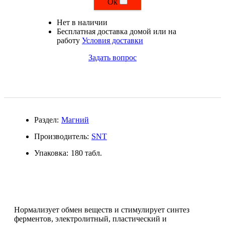
Ок
Магний + В6
Нет в наличии
Бесплатная доставка домой или на
Волосы и кожа
работу
Условия доставки
Задать вопрос
Здоровая печень
Здоровье костей
Зрение
Раздел:
Магний
Иммунитет
Производитель:
SNT
Упаковка:
180 табл.
Коэнзим Q10
Лецитин
Пищеварение
Нормализует обмен веществ и стимулирует синтез
ферментов, электролитный, пластический и
Сердце и Сосуды