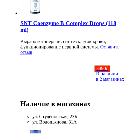
НАЗАД
SNT Coenzyme B-Complex Drops (118
Ремни и перчатки
ml)
Шейкеры и бутылки
Выработка энергии, синтез клеток крови,
функционирование нервной системы.
Оставить
отзыв
Прочее
3490
c
Подарочные сертификаты
В наличии
в 2 магазинах
Фитнес резинки
Полезные продукты
Наличие в магазинах
НАЗАД
ул. Студёновская, 23Б
ул. Водопьянова, 31А
Снеки и шоколад