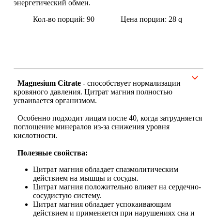
энергетический обмен.
Кол-во порций: 90
Цена порции: 28
q
Щитовидная железа
Омега жиры
Суставы и связки
Magnesium Citrate
- способствует нормализации
кровяного давления. Цитрат магния полностью
Коллаген
усваивается организмом.
Протеин
Особенно подходит лицам после 40, когда затрудняется
поглощение минералов из-за снижения уровня
кислотности.
НАЗАД
Полезные свойства:
Сывороточный протеин
Цитрат магния обладает спазмолитическим
действием на мышцы и сосуды.
Казеин
Цитрат магния положительно влияет на сердечно-
сосудистую систему.
Цитрат магния обладает успокаивающим
Многокомпонентный и яичный протеин
действием и применяется при нарушениях сна и