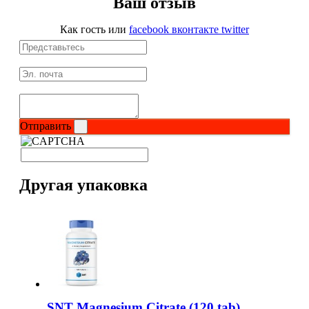
Ваш отзыв
Как гость
или
facebook
вконтакте
twitter
Протеиновые печенья
Для тренировки
НАЗАД
Отправить
BCAA
НАЗАД
Другая упаковка
Порошковые BCAA
BCAA в таблетках и капсулах
Креатин
Предтренировочные комплексы
SNT Magnesium Citrate (120 tab)