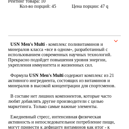
Рейтинг товара:
10
Кол-во порций: 45
Цена порции: 47
q
Щитовидная железа
Омега жиры
Суставы и связки
USN Men's Multi
- комплекс поливитаминов и
минералов класса «все в одном», разработанный с
использованием современных научных технологий.
Коллаген
Прекрасно подойдет повышения уровня энергии,
укрепления иммунитета и жизненных сил.
Протеин
Формула
USN Men's Multi
содержит комплекс из 21
активного ингредиента, состоящих из витаминов и
НАЗАД
минералов в высокой концентрации для спортсменов.
Сывороточный протеин
В составе нет лишних компонентов, которые часто
любят добавлять другие производители с целью
маркетинга. Только самые важные элементы.
Казеин
Ежедневный стресс, интенсивная физическая
активность и непоследовательное потребление пищи,
Многокомпонентный и яичный протеин
могут привести к дефициту витаминов как итог - к