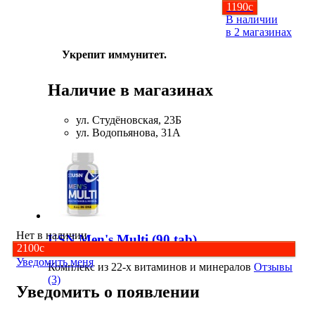
1190
c
В наличии
в 2 магазинах
Укрепит иммунитет.
Наличие в магазинах
ул. Студёновская, 23Б
ул. Водопьянова, 31А
Нет в наличии
USN Men's Multi (90 tab)
2100
c
Уведомить меня
Комплекс из 22-х витаминов и минералов
Отзывы
(3)
Уведомить о появлении