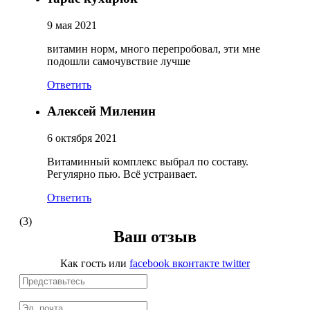
9 мая 2021
НАЗАД
витамин норм, много перепробовал, эти мне
подошли самочувствие лучше
Ремни и перчатки
Ответить
Шейкеры и бутылки
Алексей Миленин
Прочее
6 октября 2021
Подарочные сертификаты
Витаминный комплекс выбрал по составу.
Регулярно пью. Всё устраивает.
Фитнес резинки
Ответить
(3)
Полезные продукты
Ваш отзыв
НАЗАД
Как гость
или
facebook
вконтакте
twitter
Снеки и шоколад