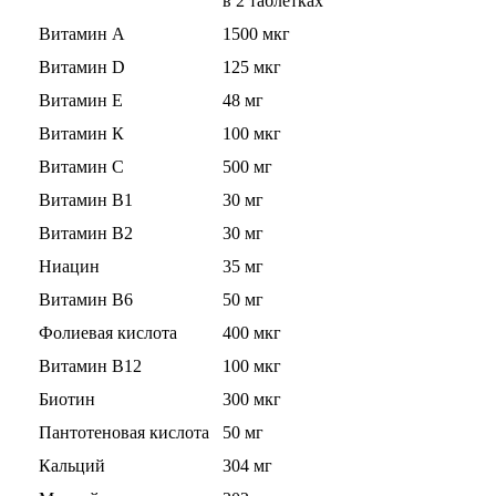
в 2 таблетках
Витамин А
1500 мкг
Протеиновые печенья
Витамин D
125 мкг
Витамин Е
48 мг
Для тренировки
Витамин К
100 мкг
НАЗАД
Витамин С
500 мг
Витамин В1
30 мг
BCAA
Витамин В2
30 мг
НАЗАД
Ниацин
35 мг
Витамин В6
50 мг
Порошковые BCAA
Фолиевая кислота
400 мкг
BCAA в таблетках и капсулах
Витамин В12
100 мкг
Биотин
300 мкг
Креатин
Пантотеновая кислота
50 мг
Кальций
304 мг
Предтренировочные комплексы