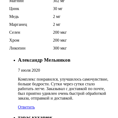
Магний
302 мг
Изотоники
Цинк
30 мг
Медь
2 мг
Аргинин
Марганец
2 мг
Бета-аланин
Селен
200 мкг
Хром
200 мкг
Комплексы аминокислот
Ликопин
300 мкг
Энергетики
Александр Мельников
Таурин
7 июля 2020
Комплекс понравился, улучшилось самочувствие,
Цитруллин
больше бодрости. Сутки через сутки стало
работать легче. Заказывал с доставкой по почте,
Глютамин
был приятно удивлен очень быстрой обработкой
заказа, отправкой и доставкой.
Гейнеры
Ответить
тарас кухарюк
Аксессуары