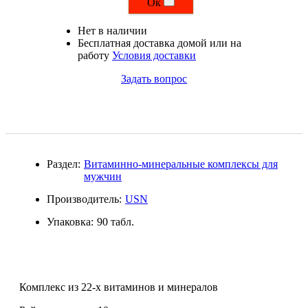
Ок
Магний + В6
Нет в наличии
Бесплатная доставка домой или на
Волосы и кожа
работу
Условия доставки
Задать вопрос
Здоровая печень
Здоровье костей
Зрение
Раздел:
Витаминно-минеральные комплексы для
мужчин
Иммунитет
Производитель:
USN
Коэнзим Q10
Упаковка:
90 табл.
Лецитин
Пищеварение
Комплекс из 22-х витаминов и минералов
Сердце и Сосуды