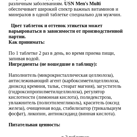
различным заболеваниям.
USN Men's Multi
Растительный протеин
обеспечивает широкий спектр важных витаминов и
минералов в одной таблетке специально для мужчин.
Снижение веса
Цвет таблеток и оттенок этикетки может
варьироваться в зависимости от производственной
партии.
НАЗАД
Как принимать:
Жиросжигатели
По 1 таблетке 2 раз в день, во время приема пищи,
запивая водой.
Ингредиенты (не вошедшие в таблицу):
Карнитин
Наполнитель (микрокристаллическая целлюлоза),
Пиколинат хрома
антислеживающий агент (карбоксиметилцеллюлоза,
диоксид кремния, тальк, стеарат магния), загуститель
(гидроксипропилметилцеллюлоза), регулятор
Батончики и напитки
кислотности (лимонная кислота), полидекстроза,
увлажнитель (полиэтиленгликоль), краситель (оксид
железа), очищенная вода, стабилизатор (трикальциум
НАЗАД
фосфат), ликопин, антиоксиданд (винная кислота).
Напитки
Питательная ценность:
Протеиновые батончики