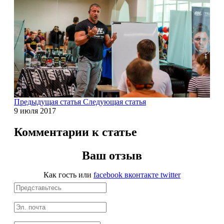
Магний + В6
Волосы и кожа
Здоровая печень
Здоровье костей
Предыдущая статья
Следующая статья
Зрение
9 июля 2017
Иммунитет
Комментарии к статье
Коэнзим Q10
Ваш отзыв
Как гость
или
facebook
вконтакте
twitter
Лецитин
Пищеварение
Сердце и Сосуды