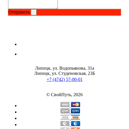
Отправить
Щитовидная железа
Омега жиры
Суставы и связки
Коллаген
Липецк, ул. Водопьянова, 31а
Протеин
Липецк, ул. Студеновская, 23Б
+7 (4742) 57-00-01
НАЗАД
© СвойПуть, 2026
Сывороточный протеин
Казеин
Многокомпонентный и яичный протеин