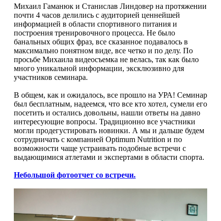
НАЗАД
Trace Minerals
Михаил Гаманюк и Станислав Линдовер на протяжении
почти 4 часов делились с аудиторией ценнейшей
информацией в области спортивного питания и
Мужское здоровье
USN
построения тренировочного процесса. Не было
банальных общих фраз, все сказанное подавалось в
НАЗАД
максимально понятном виде, все четко и по делу. По
Vitauct
просьбе Михаила видеосъемка не велась, так как было
много уникальной информации, эксклюзивно для
Бустеры тестостерона
WTF LABZ
участников семинара.
ЗМА
В общем, как и ожидалось, все прошло на УРА! Семинар
Свой Путь
был бесплатным, надеемся, что все кто хотел, сумели его
посетить и остались довольны, нашли ответы на давно
Антиоксиданты
интересующие вопросы. Традиционно все участники
могли продегустировать новинки. А мы и дальше будем
сотрудничать с компанией Optimum Nutrition и по
Борьба со стрессом
возможности чаще устраивать подобные встречи с
выдающимися атлетами и экспертами в области спорта.
НАЗАД
Небольшой фотоотчет со встречи.
5-HTP
Адаптогены и Ноотропы