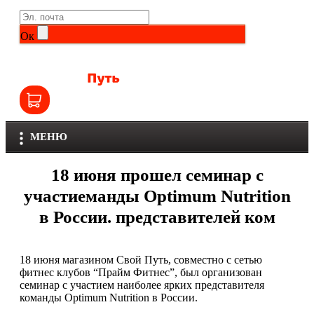
Life Extension
Общие комплексы
Ок
NOW
Другие витамины и минералы
Nutriversum
Витамины группы B
Olimp
Витамины для детей
МЕНЮ
Optimum Nutrition
Железо
18 июня прошел семинар с
Orzax
Калий
участиеманды Optimum Nutrition
в России. представителей ком
Scitec Nutrition
Кальций
SNT
Селен
18 июня магазином Свой Путь, совместно с сетью
фитнес клубов “Прайм Фитнес”, был организован
Здоровье и красота
Sportinia
семинар с участием наиболее ярких представителя
команды Optimum Nutrition в России.