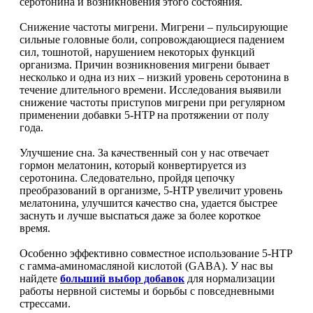
серотонина и возникновения этого состояния.
Магний + В6
Снижение частоты мигрени. Мигрени – пульсирующие
сильные головные боли, сопровождающиеся падением
Волосы и кожа
сил, тошнотой, нарушением некоторых функций
организма. Причин возникновения мигрени бывает
несколько и одна из них – низкий уровень серотонина в
Здоровая печень
течение длительного времени. Исследования выявили
снижение частоты приступов мигрени при регулярном
Здоровье костей
применении добавки 5-HTP на протяжении от полу
года.
Зрение
Улучшение сна. За качественный сон у нас отвечает
гормон мелатонин, который конвертируется из
серотонина. Следовательно, пройдя цепочку
Иммунитет
преобразований в организме, 5-HTP увеличит уровень
мелатонина, улучшится качество сна, удается быстрее
Коэнзим Q10
заснуть и лучше выспаться даже за более короткое
время.
Лецитин
Особенно эффективно совместное использование 5-HTP
с гамма-аминомасляной кислотой (GABA). У нас вы
найдете
больший выбор добавок
для нормализации
Пищеварение
работы нервной системы и борьбы с повседневными
стрессами.
Сердце и Сосуды