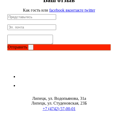
Ваш отзыв
Растительный протеин
Как гость
или
facebook
вконтакте
twitter
Снижение веса
НАЗАД
Жиросжигатели
Отправить
Карнитин
Пиколинат хрома
Батончики и напитки
НАЗАД
Липецк, ул. Водопьянова, 31а
Липецк, ул. Студеновская, 23Б
Напитки
+7 (4742) 57-00-01
Протеиновые батончики