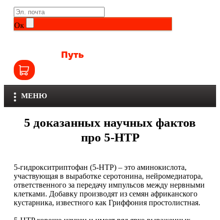
Life Extension
Общие комплексы
Ок
NOW
Другие витамины и минералы
Nutriversum
Витамины группы B
Olimp
Витамины для детей
МЕНЮ
Optimum Nutrition
Железо
5 доказанных научных фактов
Orzax
Калий
про 5-HTP
Scitec Nutrition
Кальций
5-гидрокситриптофан (5-HTP) – это аминокислота,
SNT
участвующая в выработке серотонина, нейромедиатора,
Селен
ответственного за передачу импульсов между нервными
клетками. Добавку производят из семян африканского
Здоровье и красота
Sportinia
кустарника, известного как Гриффония простолистная.