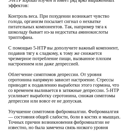
5-HTP хорошо изучен и имеет ряд ярко выраженных
НАЗАД
Trace Minerals
эффектов:
Мужское здоровье
Контроль веса. При похудении возникает чувство
USN
голода, организм посылает сигнал о нехватке
питательных компонентов. Так, например тяга к
НАЗАД
Vitauct
шоколаду бывает из-за недостатка аминокислоты
триптофана.
Бустеры тестостерона
WTF LABZ
С помощью 5-HTP вы дополучите важный компонент,
подавив тягу к сладкому, к тому же снижается
ЗМА
чрезмерное потребление пищи, вызванное плохим
Свой Путь
настроением или даже депрессией.
Антиоксиданты
Облегчение симптомов депрессии. От уровня
серотонина напрямую зависит настроение. Стрессы
Борьба со стрессом
приводят к подавлению выработки этого гормона, что
со временем выливается в затяжные депрессии. 5-HTP
усиливает выработку серотонина, снижая симптомы
НАЗАД
депрессии или вовсе ее не допуская.
5-HTP
Улучшение симптомов фибромиалгии. Фибромиалгия
— состояния общей слабости, боли в костях и мышцах.
Точных причин возникновения фибромиалгии не
Адаптогены и Ноотропы
известно, но была замечена связь низкого уровня