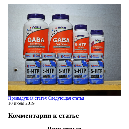
Щитовидная железа
Омега жиры
Суставы и связки
Коллаген
Протеин
НАЗАД
Сывороточный протеин
Предыдущая статья
Следующая статья
10 июля 2019
Казеин
Комментарии к статье
Многокомпонентный и яичный протеин