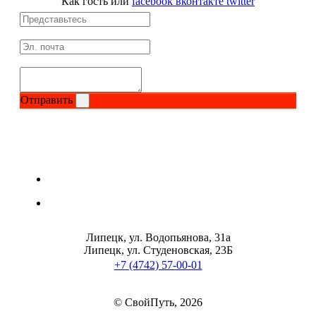
Как гость
или
facebook
вконтакте
twitter
Магний + В6
Волосы и кожа
Здоровая печень
Отправить
Здоровье костей
Зрение
Иммунитет
Коэнзим Q10
Липецк, ул. Водопьянова, 31а
Лецитин
Липецк, ул. Студеновская, 23Б
+7 (4742) 57-00-01
Пищеварение
© СвойПуть, 2026
Сердце и Сосуды