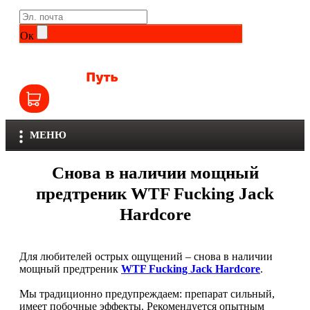
Life Extension
Общие комплексы
Ок
NOW
Другие витамины и минералы
Nutriversum
Витамины группы B
Olimp
Витамины для детей
МЕНЮ
Optimum Nutrition
Железо
Снова в наличии мощный
Orzax
Калий
предтреник WTF Fucking Jack
Hardcore
Scitec Nutrition
Кальций
SNT
Селен
Для любителей острых ощущений – снова в наличии
мощный предтреник
WTF Fucking Jack Hardcore
.
Здоровье и красота
Sportinia
Мы традиционно предупреждаем: препарат сильный,
имеет побочные эффекты. Рекомендуется опытным