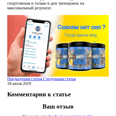
НАЗАД
Trace Minerals
спортсменам и только в дни тренировок на
максимальный результат.
Мужское здоровье
USN
НАЗАД
Vitauct
Бустеры тестостерона
WTF LABZ
ЗМА
Свой Путь
Антиоксиданты
Борьба со стрессом
Предыдущая статья
Следующая статья
18 июля 2019
НАЗАД
Комментарии к статье
5-HTP
Ваш отзыв
Адаптогены и Ноотропы