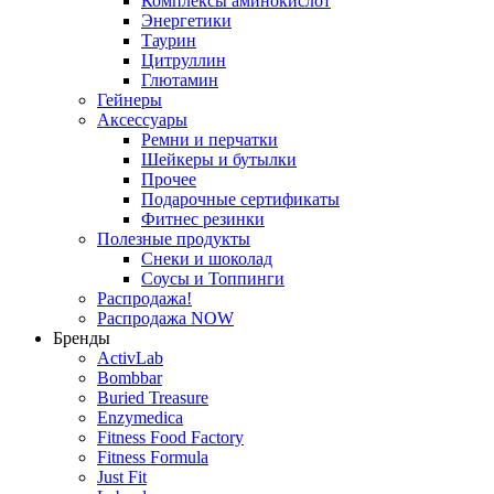
Комплексы аминокислот
Энергетики
Таурин
Цитруллин
Глютамин
Гейнеры
Аксессуары
Ремни и перчатки
Шейкеры и бутылки
Прочее
Подарочные сертификаты
Фитнес резинки
Полезные продукты
Снеки и шоколад
Соусы и Топпинги
Распродажа!
Распродажа NOW
Бренды
ActivLab
Bombbar
Buried Treasure
Enzymedica
Fitness Food Factory
Fitness Formula
Just Fit