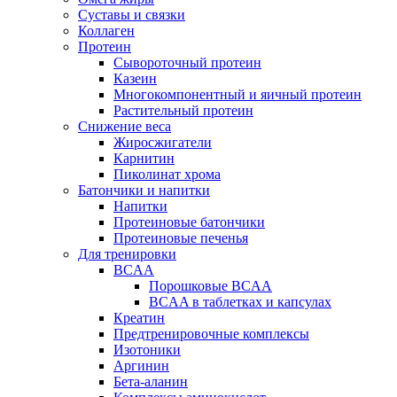
Суставы и связки
Коллаген
Протеин
Сывороточный протеин
Казеин
Многокомпонентный и яичный протеин
Растительный протеин
Снижение веса
Жиросжигатели
Карнитин
Пиколинат хрома
Батончики и напитки
Напитки
Протеиновые батончики
Протеиновые печенья
Для тренировки
BCAA
Порошковые BCAA
BCAA в таблетках и капсулах
Креатин
Предтренировочные комплексы
Изотоники
Аргинин
Бета-аланин