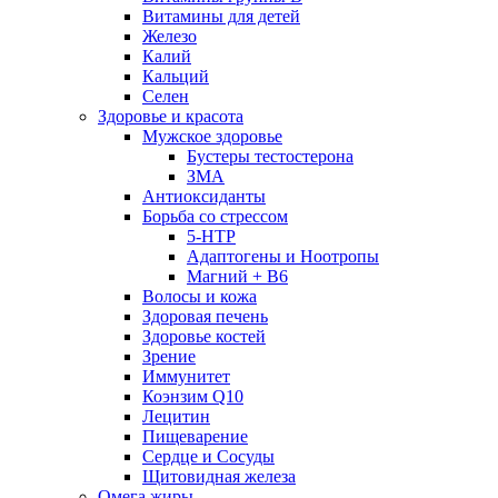
Витамины для детей
Железо
Калий
Кальций
Селен
Здоровье и красота
Мужское здоровье
Бустеры тестостерона
ЗМА
Антиоксиданты
Борьба со стрессом
5-HTP
Адаптогены и Ноотропы
Магний + В6
Волосы и кожа
Здоровая печень
Здоровье костей
Зрение
Иммунитет
Коэнзим Q10
Лецитин
Пищеварение
Сердце и Сосуды
Щитовидная железа
Омега жиры