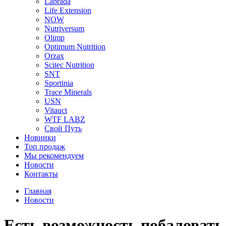
Labrada
Life Extension
NOW
Nutriversum
Olimp
Optimum Nutrition
Orzax
Scitec Nutrition
SNT
Sportinia
Trace Minerals
USN
Vitauct
WTF LABZ
Свой Путь
Новинки
Топ продаж
Мы рекомендуем
Новости
Контакты
Главная
Новости
Есть возможность побаловат