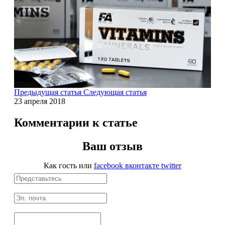
Щитовидная железа
Омега жиры
Суставы и связки
Предыдущая статья
Следующая статья
Коллаген
23 апреля 2018
Протеин
Комментарии к статье
НАЗАД
Ваш отзыв
Как гость
или
facebook
вконтакте
twitter
Сывороточный протеин
Казеин
Многокомпонентный и яичный протеин