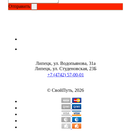
Отправить
Растительный протеин
Снижение веса
НАЗАД
Жиросжигатели
Карнитин
Липецк, ул. Водопьянова, 31а
Липецк, ул. Студеновская, 23Б
+7 (4742) 57-00-01
Пиколинат хрома
Батончики и напитки
© СвойПуть, 2026
НАЗАД
Напитки
Протеиновые батончики