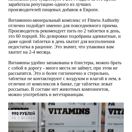
заработала репутацию одного из лучших
Магний + В6
производителей пищевых добавок в Европе.
Витаминно-минеральный комплекс от Fitness Authority
Волосы и кожа
отлично подойдет именно для повседневного приема.
Производитель рекомендует пить по 2 таблетки в день,
Здоровая печень
это 60 порций. Но дозировки подобраны адекватные, и
даже одной таблетки в день хватит для восполнения
недостатка в рационе. Это значит, что упаковки вам
Здоровье костей
хватит на 2-4 месяца.
Зрение
Витамины удобно запакованы в блистеры, можно брать
с собой в дорогу - много места не займут, при этом не
рассыпятся. Это и более гигиенично и стерильно,
Иммунитет
таблетки не контактируют с воздухом и влагой в нем, в
отличии от комплексов в банке, где таблетки лежат
россыпью. В составе нет животных компонентов,
Коэнзим Q10
можно употреблять и вегетарианцам.
Лецитин
Пищеварение
Сердце и Сосуды