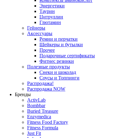
Комплексы аминокислот
Энергетики
Таурин
Цитруллин
Глютамин
Гейнеры
Аксессуары
Ремни и перчатки
Шейкеры и бутылки
Прочее
Подарочные сертификаты
Фитнес резинки
Полезные продукты
Снеки и шоколад
Соусы и Топпинги
Распродажа!
Распродажа NOW
Бренды
ActivLab
Bombbar
Buried Treasure
Enzymedica
Fitness Food Factory
Fitness Formula
Just Fit