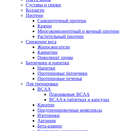
Суставы и связки
Коллаген
Протеин
Сывороточный протеин
Казеин
Многокомпонентный и яичный протеин
Растительный протеин
Снижение веса
Жиросжигатели
Карнитин
Пиколинат хрома
Батончики и напитки
Напитки
Протеиновые батончики
Протеиновые печенья
Для тренировки
BCAA
Порошковые BCAA
BCAA в таблетках и капсулах
Креатин
Предтренировочные комплексы
Изотоники
Аргинин
Бета-аланин