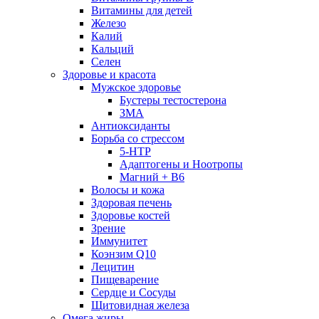
Витамины для детей
Железо
Калий
Кальций
Селен
Здоровье и красота
Мужское здоровье
Бустеры тестостерона
ЗМА
Антиоксиданты
Борьба со стрессом
5-HTP
Адаптогены и Ноотропы
Магний + В6
Волосы и кожа
Здоровая печень
Здоровье костей
Зрение
Иммунитет
Коэнзим Q10
Лецитин
Пищеварение
Сердце и Сосуды
Щитовидная железа
Омега жиры