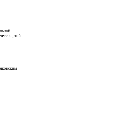
ельной
счете картой
анковским