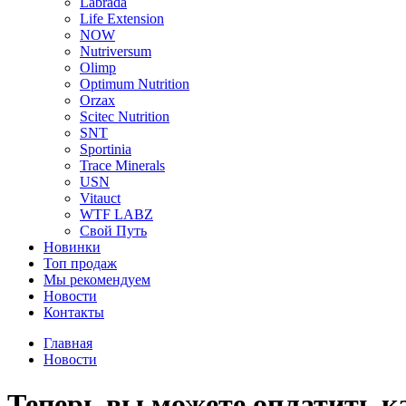
Labrada
Life Extension
NOW
Nutriversum
Olimp
Optimum Nutrition
Orzax
Scitec Nutrition
SNT
Sportinia
Trace Minerals
USN
Vitauct
WTF LABZ
Свой Путь
Новинки
Топ продаж
Мы рекомендуем
Новости
Контакты
Главная
Новости
Теперь вы можете оплатить к